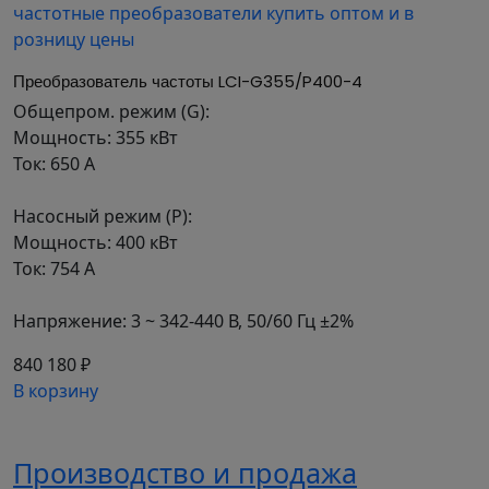
первого двигателя и для второго, – и в случае
необходимости переключать привод с одной
группы параметров на другую.
Преобразователь частоты LCI-G355/P400-4
ВАРИАТИВНОСТЬ
Общепром. режим (G):
ФУНКЦИОНАЛЬНЫХ
Мощность: 355 кВт
Ток: 650 А
ВОЗМОЖНОСТЕЙ
оптимальное количество входов/выходов для
Насосный режим (P):
реализации различных задач.
Мощность: 400 кВт
Платы расширения для работы с энкодерами
Ток: 754 А
позволяют настраивать частотные
преобразователи под конкретные задачи Вашего
Напряжение: 3 ~ 342-440 В, 50/60 Гц ±2%
производства.
840 180 ₽
ОБЛАСТЬ ПРИМЕНЕНИЯ
В корзину
Серия подходит для общепромышленных
механизмов, а также для работы с энкодерами и
Производство и продажа
управления моментом. Устройства могут