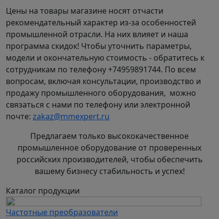
50/60Гц
Цены на товары магазине носят отчасти
7: Встроенный тормозной модуль
рекомендательный характер из-за особенностей
8: Дополнительное защитное покрытие плат
промышленной отрасли. На них влияет и наша
лаком
программа скидок! Чтобы уточнить параметры,
9: Защитное покрытие плат компаундом
модели и окончательную стоимость - обратитесь к
сотрудникам по телефону +74959891744. По всем
СХЕМА ПОДКЛЮЧЕНИЯ
вопросам, включая консультации, производство и
ПРЕОБРАЗОВАТЕЛЕЙ ЧАСТОТЫ
продажу промышленного оборудования, можно
INSTART СЕРИИ LCI
связаться с нами по телефону или электронной
почте:
zakaz@mmexpert.ru
Предлагаем только высококачественное
промышленное оборудование от проверенных
российских производителей, чтобы обеспечить
вашему бизнесу стабильность и успех!
Каталог продукции
Частотные преобразователи