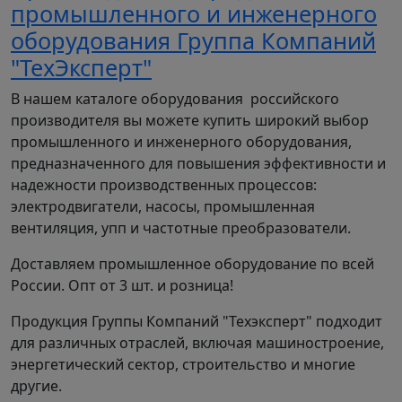
промышленного и инженерного
использоваться для работы со станками,
насосами, шредерами, дробилками,
оборудования Группа Компаний
компрессорами, тележками и многим другим
"ТехЭксперт"
оборудованием.
В нашем каталоге оборудования российского
СИСТЕМА ОБОЗНАЧЕНИЯ
производителя вы можете купить широкий выбор
ПРЕОБРАЗОВАТЕЛЕЙ ЧАСТОТЫ
промышленного и инженерного оборудования,
INSTART СЕРИИ LCI
предназначенного для повышения эффективности и
надежности производственных процессов:
электродвигатели, насосы, промышленная
вентиляция, упп и частотные преобразователи.
1: Серия
Доставляем промышленное оборудование по всей
2: Режим G – общепромышленный
России. Опт от 3 шт. и розница!
3: Мощность электродвигателя (кВт) для
общепромышленного режима (G)
Продукция Группы Компаний "Техэксперт" подходит
4: Режим P – насосный
для различных отраслей, включая машиностроение,
5: Мощность электродвигателя (кВт) для
энергетический сектор, строительство и многие
насосного режима (P)
другие.
6: Номинальное напряжение 3 ~ 380В ± 15%,