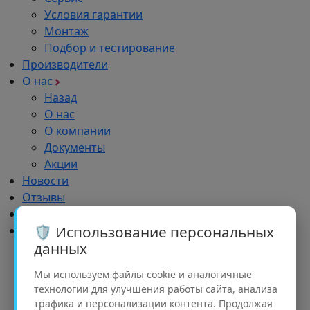
Условия гарантии
Монтаж
Подбор и тестирование
Производители
О нас
Назад
О нас
О компании
Документы
Акции
Новости
Отзывы
Импортозамещение
🛡️ Использование персональных
Дилерам
данных
Назад
Дилерам
Мы используем файлы cookie и аналогичные
Обучение
технологии для улучшения работы сайта, анализа
Реклама
трафика и персонализации контента. Продолжая