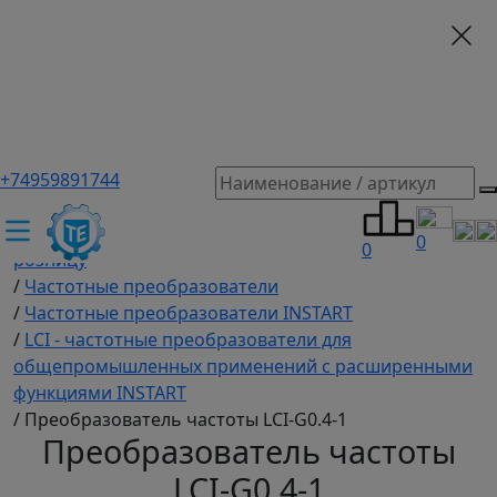
+74959891744
ТЕХЭКСПЕРТ российский производитель частотные
преобразователи, насосы, и вентиляция
/
Промышленное оборудование купить оптом и в
0
0
розницу
/
Частотные преобразователи
/
Частотные преобразователи INSTART
/
LCI - частотные преобразователи для
общепромышленных применений с расширенными
функциями INSTART
/
Преобразователь частоты LCI-G0.4-1
Преобразователь частоты
LCI-G0.4-1