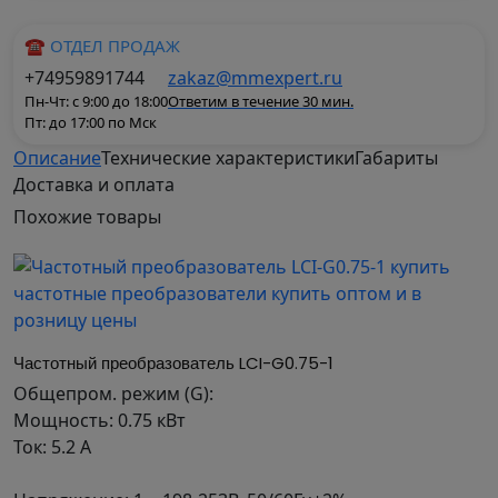
☎ ОТДЕЛ ПРОДАЖ
+74959891744
zakaz@mmexpert.ru
Пн-Чт: с 9:00 до 18:00
Ответим в течение 30 мин.
Пт: до 17:00 по Мск
Описание
Технические характеристики
Габариты
Доставка и оплата
Преобразователь частоты для однофазного
Похожие
товары
электродвигателя
Серия LCI
Модель LCI-G0.4-1
Общепром. режим (G):
Частотный преобразователь LCI-G0.75-1
Мощность: 0.4 кВт
Общепром. режим (G):
Ток: 2.8 А
Мощность: 0.75 кВт
Ток: 5.2 А
Напряжение: 1 ~ 198-253В, 50/60Гц±2%
Вход(Uвх): 1 фаза, 198-253 В 50/60 Гц ± 2% Выход: 1