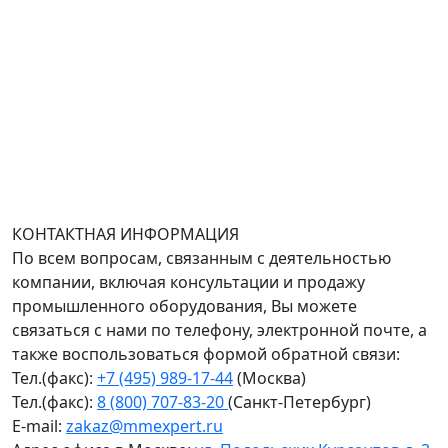
БЦ Селектика, 8 этаж, офис 803.
Адрес офиса в Санкт-Петербурге: улица Савушкина
дом 134к1.
Доставка оборудования по всей России.
График работы (часовой пояс Москва)
пн-чт с 9:00 до 18:00; пт до 17:00.
КОНТАКТНАЯ ИНФОРМАЦИЯ
По всем вопросам, связанным с деятельностью
компании, включая консультации и продажу
промышленного оборудования, Вы можете
связаться с нами по телефону, электронной почте, а
также воспользоваться формой обратной связи:
Тел.(факс):
+7 (495) 989-17-44
(Москва)
Тел.(факс):
8 (800) 707-83-20
(Санкт-Петербург)
E-mail:
zakaz@mmexpert.ru