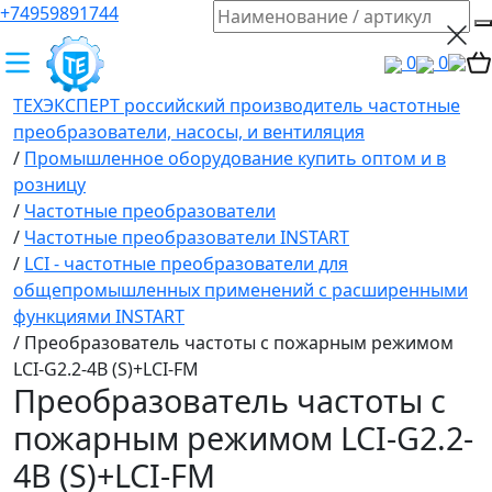
+74959891744
0
0
ТЕХЭКСПЕРТ российский производитель частотные
преобразователи, насосы, и вентиляция
/
Промышленное оборудование купить оптом и в
розницу
/
Частотные преобразователи
/
Частотные преобразователи INSTART
/
LCI - частотные преобразователи для
общепромышленных применений с расширенными
функциями INSTART
/
Преобразователь частоты с пожарным режимом
LCI-G2.2-4B (S)+LCI-FM
Преобразователь частоты с
пожарным режимом LCI-G2.2-
4B (S)+LCI-FM