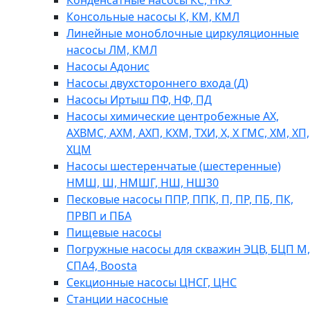
Консольные насосы К, КМ, КМЛ
Линейные моноблочные циркуляционные
насосы ЛМ, КМЛ
Насосы Адонис
Насосы двухстороннего входа (Д)
Насосы Иртыш ПФ, НФ, ПД
Насосы химические центробежные АХ,
АХВМС, АХМ, АХП, КХМ, ТХИ, Х, Х ГМС, ХМ, ХП,
ХЦМ
Насосы шестеренчатые (шестеренные)
НМШ, Ш, НМШГ, НШ, НШ30
Песковые насосы ППР, ППК, П, ПР, ПБ, ПК,
ПРВП и ПБА
Пищевые насосы
Погружные насосы для скважин ЭЦВ, БЦП М,
СПА4, Boosta
Секционные насосы ЦНСГ, ЦНС
Станции насосные