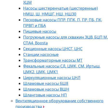
ХЦМ
Насосы шестеренчатые (шестеренные)
НМШ, Ш, НМШГ, НШ, НШ30
Песковые насосы ППР, ППК, П, ПР, ПБ, ПК,
ПРВП и ПБА
Пищевые насосы
Погружные насосы для скважин ЭЦВ, БЦП М,
СПА4, Boosta
Секционные насосы ЦНСГ, ЦНС
Станции насосные
Трансформаторные насосы МТ
Фекальные насосы СД, ЦМК, СМ, Иртыш,
ЦМК2, ЦМК, ЦМК1
Циркуляционные насосы ЦНЛ
Шламовые насосы 6Ш8
Шламовые насосы ВШН
Шланговые насосы НП
Вентиляционное оборудование собственного
производства