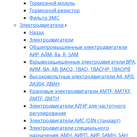
Тормозной модуль
Тормозной резистор
Фильтр ЭМС
Электродвигатели
Назад
Электродвигатели
Общепромышленные электродвигатели
АИР, АДМ, Ra, R, 5AM
Взрывозащищенные электродвигатели ВРА,
АИМ, ВА, АВ, ВАO2, 1ВАО, 1ВАОЧР, 1ВАОРВ
Высоковольтные электродвигатели A4, АРД,
ДАЗ04, ДВАН
Крановые электродвигатели AMTF, AMTKF,
ДMTF, ДМТН
Электродвигатели АДЧР для частотного
регулирования
Электродвигатели АИС (DIN стандарт)
Электродвигатели специального
назначения: АМН, АИРП, АИР, 5АМН, 5АН