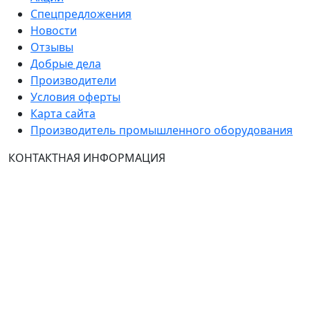
Спецпредложения
Новости
Отзывы
Добрые дела
Производители
Условия оферты
Карта сайта
Производитель промышленного оборудования
КОНТАКТНАЯ ИНФОРМАЦИЯ
Группа Компаний "ТехЭксперт": производство и
продажа промышленного и инженерного
оборудования (общепромышленные и
врывозащищённые электродвигатели, ч
астотные
преобразователи, вентиляторы, насосы, редуктора,
УПП и системы промышленной вентиляции).
Владелец ресурса: Хмырова Наталья Николаевна. На
сайте невозможно зарегистрироваться и
авторизоваться с иностранных аккаунтов (149-ФЗ),