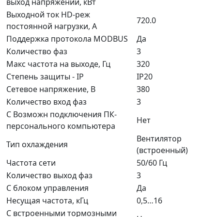
выход напряжении, кВт
Выходной ток HD-реж
720.0
постоянной нагрузки, А
Поддержка протокола MODBUS
Да
Количество фаз
3
Макс частота на выходе, Гц
320
Степень защиты - IP
IP20
Сетевое напряжение, В
380
Количество вход фаз
3
С Возможн подключения ПК-
Нет
персонального компьютера
Вентилятор
Тип охлаждения
(встроенный)
Частота сети
50/60 Гц
Количество выход фаз
3
С блоком управления
Да
Несущая частота, кГц
0,5…16
С встроенными тормозными