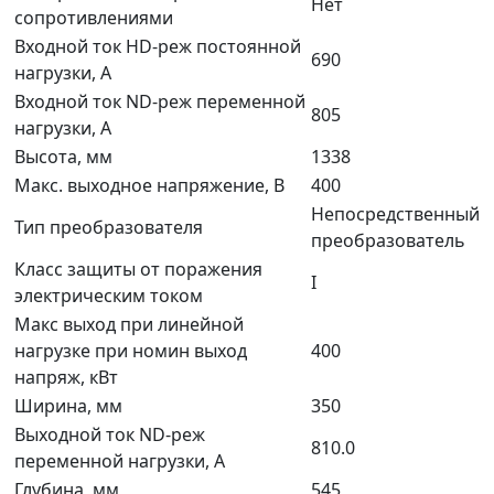
Нет
сопротивлениями
Входной ток HD-реж постоянной
690
нагрузки, А
Входной ток ND-реж переменной
805
нагрузки, А
Высота, мм
1338
Макс. выходное напряжение, В
400
Непосредственный
Тип преобразователя
преобразователь
Класс защиты от поражения
I
электрическим током
Макс выход при линейной
нагрузке при номин выход
400
напряж, кВт
Ширина, мм
350
Выходной ток ND-реж
810.0
переменной нагрузки, А
Глубина, мм
545