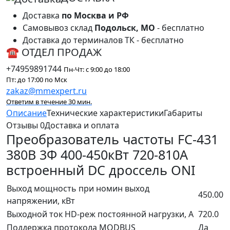
Доставка
по Москва и РФ
Самовывоз склад
Подольск, МО
- бесплатно
Доставка до терминалов ТК - бесплатно
☎ ОТДЕЛ ПРОДАЖ
+74959891744
Пн-Чт: с 9:00 до 18:00
Пт: до 17:00 по Мск
zakaz@mmexpert.ru
Ответим в течение 30 мин.
Описание
Технические характеристики
Габариты
Отзывы
0
Доставка и оплата
Преобразователь частоты FC-431
380В 3Ф 400-450кВт 720-810А
встроенный DC дроссель ONI
Выход мощность при номин выход
450.00
напряжении, кВт
Выходной ток HD-реж постоянной нагрузки, А
720.0
Поддержка протокола MODBUS
Да