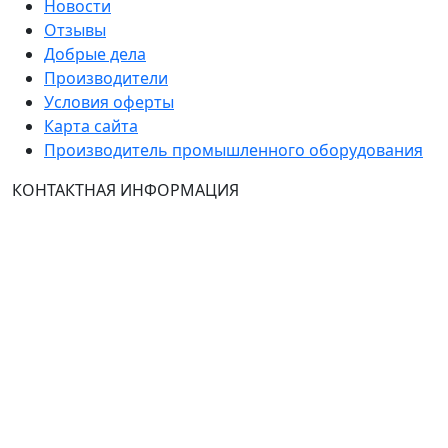
Новости
Отзывы
Добрые дела
Производители
Условия оферты
Карта сайта
Производитель промышленного оборудования
КОНТАКТНАЯ ИНФОРМАЦИЯ
Группа Компаний "ТехЭксперт": производство и
продажа промышленного и инженерного
оборудования (общепромышленные и
врывозащищённые электродвигатели, ч
астотные
преобразователи, вентиляторы, насосы, редуктора,
УПП и системы промышленной вентиляции).
Владелец ресурса: Хмырова Наталья Николаевна. На
сайте невозможно зарегистрироваться и
авторизоваться с иностранных аккаунтов (149-ФЗ),
рекомендуем это делать с использованием