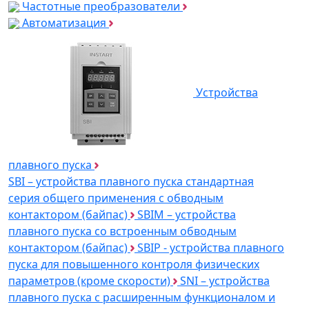
Частотные преобразователи
Автоматизация
Устройства
плавного пуска
SBI – устройства плавного пуска стандартная
серия общего применения с обводным
контактором (байпас)
SBIM – устройства
плавного пуска со встроенным обводным
контактором (байпас)
SBIP - устройства плавного
пуска для повышенного контроля физических
параметров (кроме скорости)
SNI – устройства
плавного пуска с расширенным функционалом и