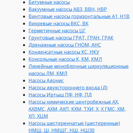
Битумные насосы
Вакуумные насосы АВЗ, ВВН, НВР
Винтовые насосы горизонтальные А1, Н1В
Вихревые насосы ВКС, ВК
Герметичные насосы ЦГ
Грунтовые насосы ГРАТ, ГРАН, ГРАК
Дренажные насосы ГНОМ, АНС
Конденсатные насосы КС, НКУ
Консольные насосы К, КМ, КМЛ
Линейные моноблочные циркуляционные
насосы ЛМ, КМЛ
Насосы Адонис
Насосы двухстороннего входа (Д)
Насосы Иртыш ПФ, НФ, ПД
Насосы химические центробежные АХ,
АХВМС, АХМ, АХП, КХМ, ТХИ, Х, Х ГМС, ХМ,
ХП, ХЦМ
Насосы шестеренчатые (шестеренные)
НМШ, Ш, НМШГ, НШ, НШ30