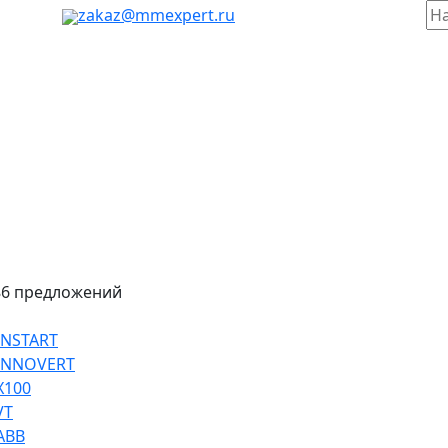
таж, 803
zakaz@mmexpert.ru
86 предложений
INSTART
 INNOVERT
Х100
VT
ABB