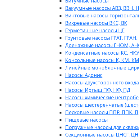
Битумные насосы
Вакуумные насосы АВЗ, ВВН, 
Винтовые насосы горизонтал
Вихревые насосы ВКС, ВК
Герметичные насосы ЦГ
Грунтовые насосы ГРАТ, ГРАН,
Дренажные насосы ГНОМ, АН
Конденсатные насосы КС, НК
Консольные насосы К, КМ, К
Линейные моноблочные цирк
Насосы Адонис
Насосы двухстороннего входа 
Насосы Иртыш ПФ, НФ, ПД
Насосы химические центробежн
Насосы шестеренчатые (шес
Песковые насосы ППР, ППК, П,
Пищевые насосы
Погружные насосы для скважи
Секционные насосы ЦНСГ, ЦН