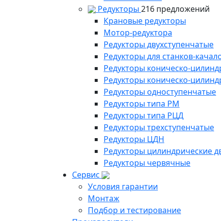
Редукторы
216 предложений
Крановые редукторы
Мотор-редуктора
Редукторы двухступенчатые
Редукторы для станков-качал
Редукторы коническо-цилинд
Редукторы коническо-цилинд
Редукторы одноступенчатые
Редукторы типа РМ
Редукторы типа РЦД
Редукторы трехступенчатые
Редукторы ЦДН
Редукторы цилиндрические д
Редукторы червячные
Сервис
Условия гарантии
Монтаж
Подбор и тестирование