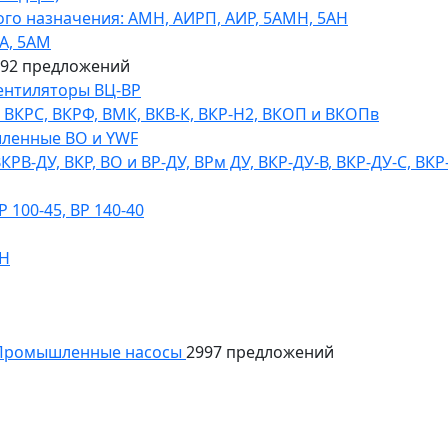
го назначения: АМН, АИРП, АИР, 5АМН, 5АН
А, 5АМ
592 предложений
ентиляторы ВЦ-ВР
КРС, ВКРФ, ВМК, ВКВ-К, ВКР-Н2, ВКОП и ВКОПв
ленные ВО и YWF
В-ДУ, ВКР, ВО и ВР-ДУ, ВРм ДУ, ВКР-ДУ-В, ВКР-ДУ-С, ВКР
100-45, ВР 140-40
ДН
ромышленные насосы
2997 предложений