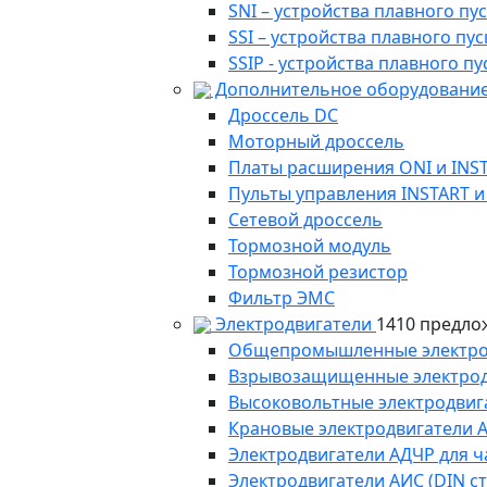
SNI – устройства плавного п
SSI – устройства плавного п
SSIP - устройства плавного 
Дополнительное оборудование
Дроссель DC
Моторный дроссель
Платы расширения ONI и INS
Пульты управления INSTART и
Сетевой дроссель
Тормозной модуль
Тормозной резистор
Фильтр ЭМС
Электродвигатели
1410 предло
Общепромышленные электродв
Взрывозащищенные электродви
Высоковольтные электродвига
Крановые электродвигатели 
Электродвигатели АДЧР для ч
Электродвигатели АИС (DIN с