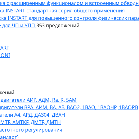
уска с расширенным функционалом и встроенным обводн
уска INSTART стандартная серия общего применения
пуска INSTART для повышенного контроля физических пар
 для ЧП и УПП
353 предложений
TART
 ONI
жений
игатели АИР, АДМ, Ra, R, 5AM
гатели ВРА, АИМ, ВА, АВ, ВАO2, 1ВАО, 1ВАОЧР, 1ВАОРВ
тели A4, АРД, ДАЗ04, ДВАН
AMTF, AMTKF, ДMTF, ДМТН
астотного регулирования
тандарт)