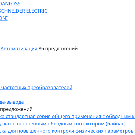
 DANFOSS
SCHNEIDER ELECTRIC
ONI
Автоматизация
86 предложений
 частотных преобразователей
да-вывода
 предложений
уска стандартная серия общего применения с обводным 
пуска со встроенным обводным контактором (байпас)
пуска для повышенного контроля физических параметров 