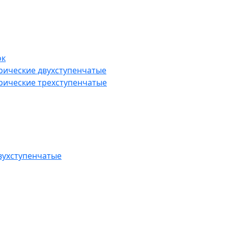
ок
рические двухступенчатые
рические трехступенчатые
вухступенчатые