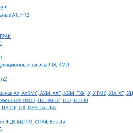
НВР
ьные А1, Н1В
 ГРАК
С
У
МЛ
уляционные насосы ЛМ, КМЛ
(Д)
ые АХ, АХВМС, АХМ, АХП, КХМ, ТХИ, Х, Х ГМС, ХМ, ХП, Х
теренные) НМШ, Ш, НМШГ, НШ, НШ30
 ПР, ПБ, ПК, ПРВП и ПБА
н ЭЦВ, БЦП М, СПА4, Boosta
С