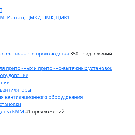
Т
СМ, Иртыш, ЦМК2, ЦМК, ЦМК1
 собственного производства
350 предложений
ля приточных и приточно-вытяжных установок
борудование
ание
 вентиляторы
ия вентиляционного оборудования
становки
дства KMM
41 предложений