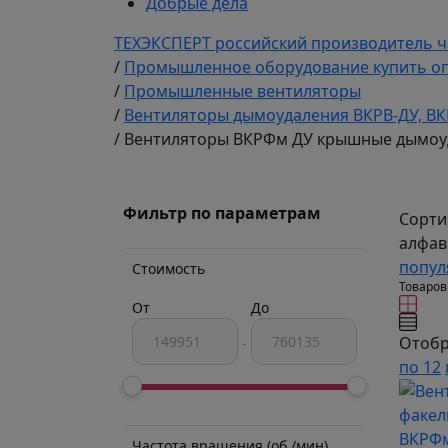
Добрые дела
ТЕХЭКСПЕРТ российский производитель ч
/
Промышленное оборудование купить оп
/
Промышленные вентиляторы
/
Вентиляторы дымоудаления ВКРВ-ДУ, ВКР,
/
Вентиляторы ВКРФм ДУ крышные дымоу
Фильтр по параметрам
Сорти
алфав
попул
Стоимость
Товаров
От
До
Отобр
-
по 12
Частота вращения (об./мин)