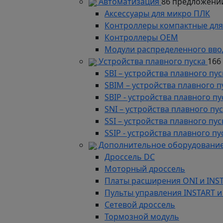
Автоматизация
86 предложени
Аксессуары для микро ПЛК
Контроллеры компактные для
Контроллеры ОЕМ
Модули распределенного вво
Устройства плавного пуска
166
SBI – устройства плавного п
SBIM – устройства плавного 
SBIP - устройства плавного 
SNI – устройства плавного п
SSI – устройства плавного п
SSIP - устройства плавного 
Дополнительное оборудование
Дроссель DC
Моторный дроссель
Платы расширения ONI и INS
Пульты управления INSTART и
Сетевой дроссель
Тормозной модуль