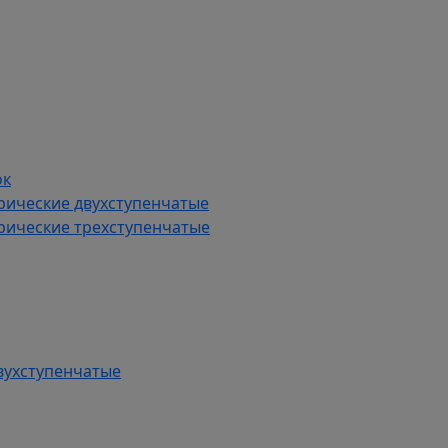
ок
рические двухступенчатые
рические трехступенчатые
вухступенчатые