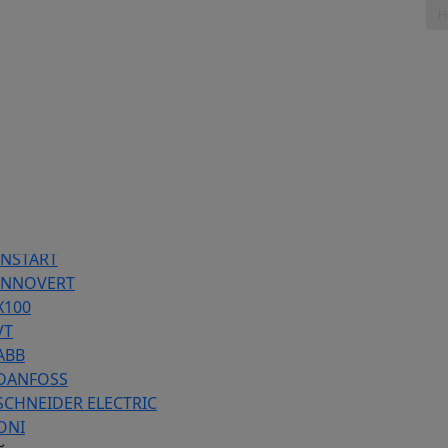
таж, 803
86 предложений
INSTART
 INNOVERT
Х100
VT
ABB
 DANFOSS
SCHNEIDER ELECTRIC
ONI