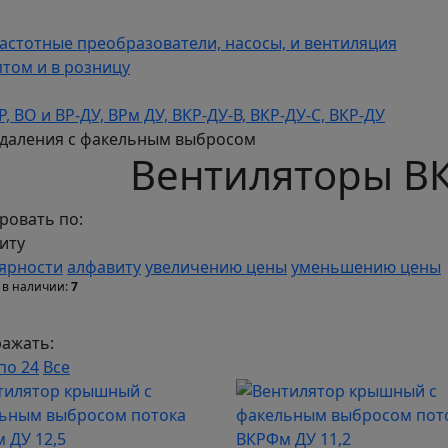
астотные преобразователи, насосы, и вентиляция
том и в розницу
 ВО и ВР-ДУ, ВРм ДУ, ВКР-ДУ-В, ВКР-ДУ-С, ВКР-ДУ
даления с факельным выбросом
Вентиляторы В
ровать по:
иту
ярности
алфавиту
увеличению цены
уменьшению цены
 в наличии:
7
ажать:
по 24
Все