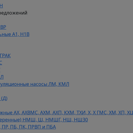
ДН
редложений
НВР
ьные А1, Н1В
 ГРАК
С
У
МЛ
уляционные насосы ЛМ, КМЛ
(Д)
ые АХ, АХВМС, АХМ, АХП, КХМ, ТХИ, Х, Х ГМС, ХМ, ХП, Х
теренные) НМШ, Ш, НМШГ, НШ, НШ30
 ПР, ПБ, ПК, ПРВП и ПБА