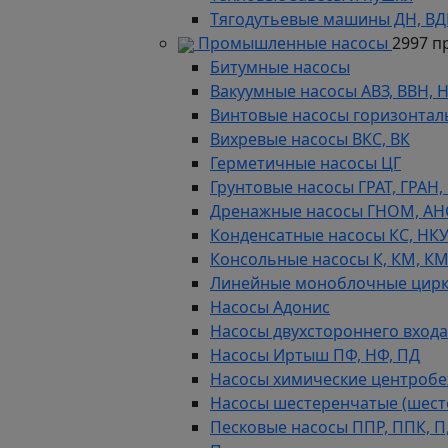
Тягодутьевые машины ДН, В
Промышленные насосы
2997 п
Битумные насосы
Вакуумные насосы АВЗ, ВВН, 
Винтовые насосы горизонтал
Вихревые насосы ВКС, ВК
Герметичные насосы ЦГ
Грунтовые насосы ГРАТ, ГРАН,
Дренажные насосы ГНОМ, АН
Конденсатные насосы КС, НК
Консольные насосы К, КМ, К
Линейные моноблочные цирк
Насосы Адонис
Насосы двухстороннего входа 
Насосы Иртыш ПФ, НФ, ПД
Насосы химические центробежн
Насосы шестеренчатые (шес
Песковые насосы ППР, ППК, П,