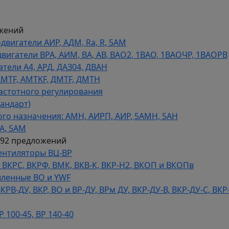
жений
игатели АИР, АДМ, Ra, R, 5AM
гатели ВРА, АИМ, ВА, АВ, ВАO2, 1ВАО, 1ВАОЧР, 1ВАОРВ
тели A4, АРД, ДАЗ04, ДВАН
AMTF, AMTKF, ДMTF, ДМТН
астотного регулирования
тандарт)
го назначения: АМН, АИРП, АИР, 5АМН, 5АН
А, 5АМ
592 предложений
ентиляторы ВЦ-ВР
КРС, ВКРФ, ВМК, ВКВ-К, ВКР-Н2, ВКОП и ВКОПв
ленные ВО и YWF
В-ДУ, ВКР, ВО и ВР-ДУ, ВРм ДУ, ВКР-ДУ-В, ВКР-ДУ-С, ВКР
100-45, ВР 140-40