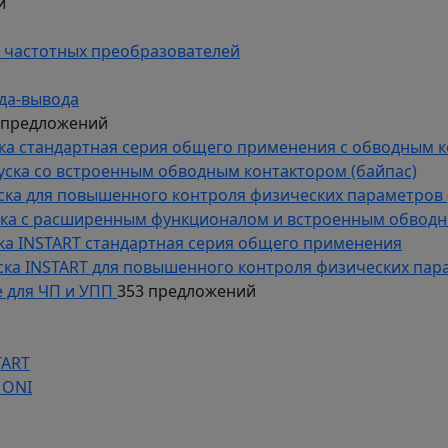
й
 частотных преобразователей
да-вывода
 предложений
уска стандартная серия общего применения с обводным 
пуска со встроенным обводным контактором (байпас)
пуска для повышенного контроля физических параметров 
уска с расширенным функционалом и встроенным обводн
уска INSTART стандартная серия общего применения
пуска INSTART для повышенного контроля физических пар
 для ЧП и УПП
353 предложений
TART
 ONI