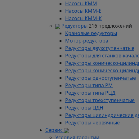
Насосы КММ
Насосы КММ-Е
Насосы КММ-К
Редукторы
216 предложений
Крановые редукторы
Мотор-редуктора
Редукторы двухступенчатые
Редукторы для станков-качал
Редукторы коническо-цилинд
Редукторы коническо-цилинд
Редукторы одноступенчатые
Редукторы типа РМ
Редукторы типа РЦД
Редукторы трехступенчатые
Редукторы ЦДН
Редукторы цилиндрические д
Редукторы червячные
Сервис
Условия гарантии