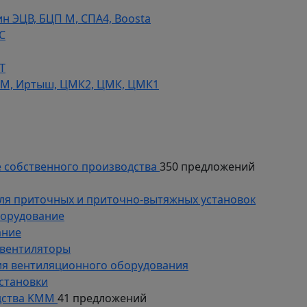
н ЭЦВ, БЦП М, СПА4, Boosta
С
Т
СМ, Иртыш, ЦМК2, ЦМК, ЦМК1
 собственного производства
350 предложений
ля приточных и приточно-вытяжных установок
борудование
ание
 вентиляторы
ия вентиляционного оборудования
становки
дства KMM
41 предложений