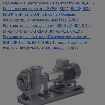
подачу свежего воздуха в топки котлов, что
Радиальные центробежные вентиляторы ВЦ-ВР
повышает эффективность работы котельного
Крышные вентиляторы ВКРМ, ВКРС, ВКРФ, ВМК,
оборудования. Эти устройства прекрасно
ВКВ-К, ВКР-Н2, ВКОП и ВКОПв
Осевые
подходят для газомазутных котлов и котельных
вентиляторы промышленные ВО и YWF
установок с производительностью от 25 тонн
Вентиляторы дымоудаления ВКРВ-ДУ, ВКР, ВО и
пара в час. Они также могут использоваться в
ВР-ДУ, ВРм ДУ, ВКР-ДУ-В, ВКР-ДУ-С, ВКР-ДУ
других промышленных системах, где требуется
Вентиляторы шахтные
Пылевые вентиляторы
подача больших объемов воздуха.
ВЦП, ВР 100-45, ВР 140-40
Тепловые завесы и
пушки
Тягодутьевые машины ДН, ВДН
Преимущества сотрудничества с
"ТехЭксперт"
Качество и надежность. Все наши дымососы
сертифицированы и соответствуют
современным стандартам. Мы гарантируем
высокую производительность и долгий срок
службы оборудования.
Широкий ассортимент. В нашем каталоге вы
найдете дымососы ДН в различных