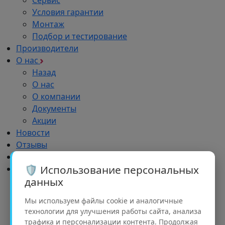
Сервис
Условия гарантии
Монтаж
Подбор и тестирование
Производители
О нас
Назад
О нас
О компании
Документы
Акции
Новости
Отзывы
Импортозамещение
🛡️ Использование персональных
Дилерам
данных
Назад
Дилерам
Мы используем файлы cookie и аналогичные
Обучение
технологии для улучшения работы сайта, анализа
Реклама
трафика и персонализации контента. Продолжая