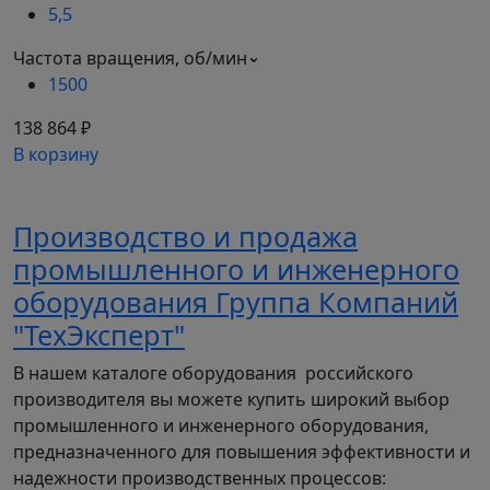
характеристики ДН №6,3,
5,5
Исполнение 1
Частота вращения, об/мин
1500
Габаритные и
138 864 ₽
присоединительные размеры ДН
В корзину
№6,3, Исполнение 1
Производство и продажа
промышленного и инженерного
Для улучшения качества выпускаемой продукции
оборудования Группа Компаний
конструкторский отдел оставляет за собой право
вносить изменения размеров и комплектации
"ТехЭксперт"
без уведомления
В нашем каталоге оборудования российского
Габаритные и
производителя вы можете купить широкий выбор
присоединительные размеры ДН
промышленного и инженерного оборудования,
предназначенного для повышения эффективности и
№6,3, Исполнение 1, зависящие
надежности производственных процессов: