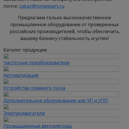
почте:
Частота вращения, об/мин
zakaz@mmexpert.ru
125
250
500
1000
2000
4000
8000
1500
89
91
93
87
85
79
72
Предлагаем только высококачественное
3000
90
95
100
101
97
95
90
промышленное оборудование от проверенных
российских производителей, чтобы обеспечить
вашему бизнесу стабильность и успех!
Если вы ищете эффективные дымососы ДН для
котельного оборудования, вы попали по адресу.
Каталог продукции
ООО "ТехЭксперт"
является производителем и
официальным дилером заводов по производству
Частотные преобразователи
промышленной вентиляции. Мы предлагаем
широкий ассортимент дымососов, которые
Автоматизация
идеально подходят для обеспечения
Устройства плавного пуска
качественной вентиляции в котельных и
промышленных установках.
Дополнительное оборудование для ЧП и УПП
Почему стоит выбрать дымососы
Электродвигатели
ДН?
Наши дымососы ДН обеспечивают надежную
Промышленные вентиляторы