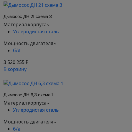
не только на вдув, но и на утилизацию дыма и
летучих продуктов горения с максимально
допустимой температурой рабочей среды до
Дымосос ДН 21 схема 3
+200°С.
Материал корпуса
Углеродистая сталь
Технические характеристики
Дымососы ДН №6,3 , исполнение
Мощность двигателя
1
б/д
Характеристики электродвига
3 520 255 ₽
В корзину
Температура перемещаемой среды, °С
Скорость вращения, об/мин.
200
1 500
3 000
Дымосос ДН 6,3 схема 1
Материал корпуса
*При изменении типа двигателя масса может
Углеродистая сталь
меняться
Мощность двигателя
Аэродинамические
б/д