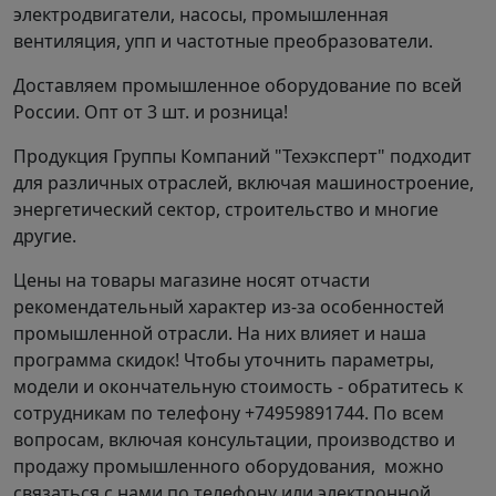
от положения корпуса
электродвигатели, насосы, промышленная
вентиляция, упп и частотные преобразователи.
ПР0°/Л0°
ПР45°/Л45°
ПР9
Доставляем промышленное оборудование по всей
B, мм
B1, мм
H1, мм
H2, мм
B, мм
B1, мм
H1, мм
H2, мм
B, 
России. Опт от 3 шт. и розница!
920
507
1061
445
1204
477
954
414
106
Продукция Группы Компаний "Техэксперт" подходит
для различных отраслей, включая машиностроение,
энергетический сектор, строительство и многие
ПР135°/Л135°
ПР270°/Л270°
ПР3
другие.
B, мм
B1, мм
H1, мм
H2, мм
B, мм
B1, мм
H1, мм
H2, мм
B, 
Цены на товары магазине носят отчасти
954
414
1260
727
921
413
1148
616
106
рекомендательный характер из-за особенностей
промышленной отрасли. На них влияет и наша
программа скидок! Чтобы уточнить параметры,
модели и окончательную стоимость - обратитесь к
Акустические характеристики ДН
сотрудникам по телефону +74959891744. По всем
вопросам, включая консультации, производство и
№6,3, Исполнение 1
продажу промышленного оборудования, можно
Значение Lpi в октавных полосах f, Гц
связаться с нами по телефону или электронной