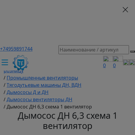
+74959891744
ТЕХЭКСПЕРТ российский производитель частотные
преобразователи, насосы, и вентиляция
/
Промышленное оборудование купить оптом и в
0
0
розницу
/
Промышленные вентиляторы
/
Тягодутьевые машины ДН, ВДН
/
Дымососы Д и ДН
/
Дымососы вентиляторы ДН
/
Дымосос ДН 6,3 схема 1 вентилятор
Дымосос ДН 6,3 схема 1
вентилятор