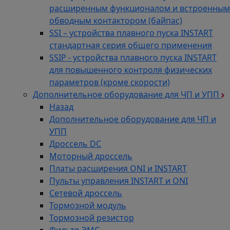
расширенным функционалом и встроенным
обводным контактором (байпас)
SSI – устройства плавного пуска INSTART
стандартная серия общего применения
SSIP - устройства плавного пуска INSTART
для повышенного контроля физических
параметров (кроме скорости)
Дополнительное оборудование для ЧП и УПП
Назад
Дополнительное оборудование для ЧП и
УПП
Дроссель DC
Моторный дроссель
Платы расширения ONI и INSTART
Пульты управления INSTART и ONI
Сетевой дроссель
Тормозной модуль
Тормозной резистор