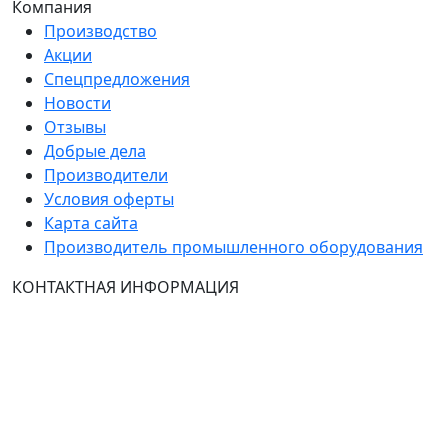
Компания
Производство
Акции
Спецпредложения
Новости
Отзывы
Добрые дела
Производители
Условия оферты
Карта сайта
Производитель промышленного оборудования
КОНТАКТНАЯ ИНФОРМАЦИЯ
Группа Компаний "ТехЭксперт": производство и
продажа промышленного и инженерного
оборудования (общепромышленные и
врывозащищённые электродвигатели, ч
астотные
преобразователи, вентиляторы, насосы, редуктора,
УПП и системы промышленной вентиляции).