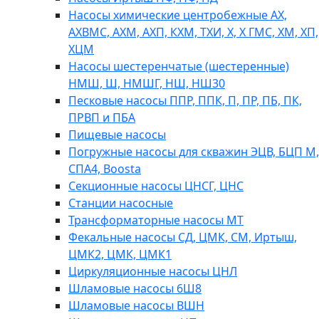
Насосы химические центробежные АХ,
АХВМС, АХМ, АХП, КХМ, ТХИ, Х, Х ГМС, ХМ, ХП,
ХЦМ
Насосы шестеренчатые (шестеренные)
НМШ, Ш, НМШГ, НШ, НШ30
Песковые насосы ППР, ППК, П, ПР, ПБ, ПК,
ПРВП и ПБА
Пищевые насосы
Погружные насосы для скважин ЭЦВ, БЦП М,
СПА4, Boosta
Секционные насосы ЦНСГ, ЦНС
Станции насосные
Трансформаторные насосы МТ
Фекальные насосы СД, ЦМК, СМ, Иртыш,
ЦМК2, ЦМК, ЦМК1
Циркуляционные насосы ЦНЛ
Шламовые насосы 6Ш8
Шламовые насосы ВШН