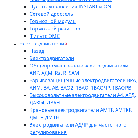
Пульты управления INSTART и ONI
Сетевой дроссель
Тормозной модуль
Тормозной резистор
Фильтр ЭМС
Электродвигатели
Назад
Электродвигатели
Общепромышленные электродвигатели
АИР, АДМ, Ra, R, 5AM
Взрывозащищенные электродвигатели ВРА,
АИМ, ВА, АВ, ВАO2, 1ВАО, 1ВАОЧР, 1ВАОРВ
Высоковольтные электродвигатели A4, АРД,
ДАЗ04, ДВАН
Крановые электродвигатели AMTF, AMTKF,
ДMTF, ДМТН
Электродвигатели АДЧР для частотного
регулирования