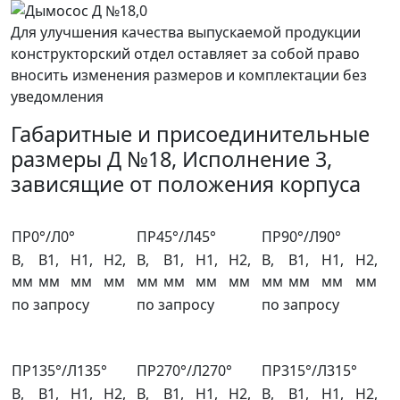
Для улучшения качества выпускаемой продукции
конструкторский отдел оставляет за собой право
вносить изменения размеров и комплектации без
уведомления
Габаритные и присоединительные
размеры Д №18, Исполнение 3,
зависящие от положения корпуса
ПР0°/Л0°
ПР45°/Л45°
ПР90°/Л90°
B,
B1,
H1,
H2,
B,
B1,
H1,
H2,
B,
B1,
H1,
H2,
мм
мм
мм
мм
мм
мм
мм
мм
мм
мм
мм
мм
по запросу
по запросу
по запросу
ПР135°/Л135°
ПР270°/Л270°
ПР315°/Л315°
B,
B1,
H1,
H2,
B,
B1,
H1,
H2,
B,
B1,
H1,
H2,