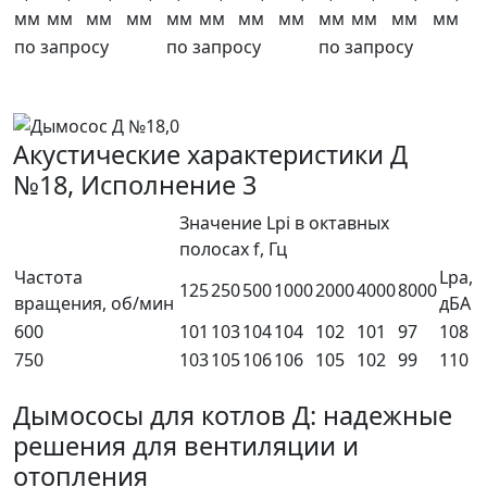
мм
мм
мм
мм
мм
мм
мм
мм
мм
мм
мм
мм
по запросу
по запросу
по запросу
Акустические характеристики Д
№18, Исполнение 3
Значение Lpi в октавных
полосах f, Гц
Частота
Lpa,
125
250
500
1000
2000
4000
8000
вращения, об/мин
дБА
600
101
103
104
104
102
101
97
108
750
103
105
106
106
105
102
99
110
Дымососы для котлов Д: надежные
решения для вентиляции и
отопления