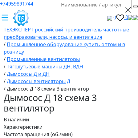
+74959891744
0
0
ТЕХЭКСПЕРТ российский производитель частотные
преобразователи, насосы, и вентиляция
/
Промышленное оборудование купить оптом и в
розницу
/
Промышленные вентиляторы
/
Тягодутьевые машины ДН, ВДН
/
Дымососы Д и ДН
/
Дымососы вентиляторы Д
/
Дымосос Д 18 схема 3 вентилятор
Дымосос Д 18 схема 3
вентилятор
В наличии
Характеристики
Частота вращения (об./мин)