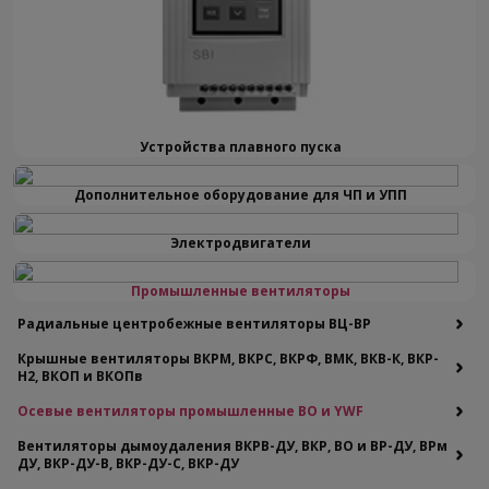
защищенным местам установки. При условии
защиты изделия от прямого солнечного
излучения и атмосферных осадков разрешается
выносить вентиляторы на наружные стены
зданий (категория размещения 1). Это позволяет
Устройства плавного пуска
использовать оборудование в фасадных
системах вентиляции.
Дополнительное оборудование для ЧП и УПП
Разнообразие моделей и производительность
Электродвигатели
Модельный ряд вентиляторов YWF включает
Промышленные вентиляторы
множество вариантов, отличающихся
Радиальные центробежные вентиляторы ВЦ-ВР
габаритами, мощностью двигателя, частотой
вращения ротора, производительностью по
Крышные вентиляторы ВКРМ, ВКРС, ВКРФ, ВМК, ВКВ-К, ВКР-
Н2, ВКОП и ВКОПв
воздуху, развиваемым статическим давлением и
другими параметрами. Производительность
Осевые вентиляторы промышленные ВО и YWF
моделей варьируется от 800 до 4500 м³/ч в
Вентиляторы дымоудаления ВКРВ-ДУ, ВКР, ВО и ВР-ДУ, ВРм
зависимости от размера и исполнения.
ДУ, ВКР-ДУ-В, ВКР-ДУ-С, ВКР-ДУ
Мощность электродвигателя колеблется от 0,37