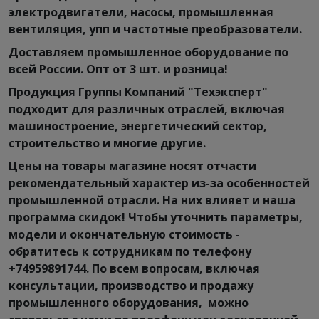
оборудование не подходит. Хорошая
электродвигатели, насосы, промышленная
производительность при относительно низком
вентиляция, упп и частотные преобразователи.
потреблении электроэнергии делает эти
Доставляем промышленное оборудование по
вентиляторы экономичным решением для
всей России. Опт от 3 шт. и розница!
долгосрочной эксплуатации. Простота
Продукция Группы Компаний "Техэксперт"
конструкции и установки снижает затраты на
подходит для различных отраслей, включая
монтаж и обслуживание. Малошумность в
машиностроение, энергетический сектор,
работе обеспечивается динамической
строительство и многие другие.
балансировкой крыльчатки. Возможность
длительной работы без отключения позволяет
Цены на товары магазине носят отчасти
использовать вентиляторы YWF в системах
рекомендательный характер из-за особенностей
круглосуточной вентиляции.
промышленной отрасли. На них влияет и наша
программа скидок! Чтобы уточнить параметры,
Электрические параметры и управление
модели и окончательную стоимость -
обратитесь к сотрудникам по телефону
Внутри компактного корпуса вентилятора
+74959891744. По всем вопросам, включая
размещено рабочее колесо с лопастями и
консультации, производство и продажу
привод, смонтированный соосно крыльчатке. В
промышленного оборудования, можно
зависимости от типоразмера и исполнения