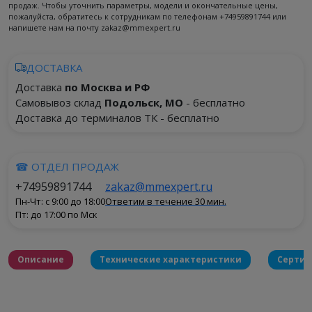
продаж. Чтобы уточнить параметры, модели и окончательные цены,
пожалуйста, обратитесь к сотрудникам по телефонам +74959891744 или
напишете нам на почту zakaz@mmexpert.ru
ДОСТАВКА
Доставка
по Москва и РФ
Самовывоз склад
Подольск, МО
- бесплатно
Доставка до терминалов ТК - бесплатно
☎ ОТДЕЛ ПРОДАЖ
+74959891744
zakaz@mmexpert.ru
Пн-Чт: с 9:00 до 18:00
Ответим в течение 30 мин.
Пт: до 17:00 по Мск
Описание
Технические характеристики
Серти
Оставить отзыв