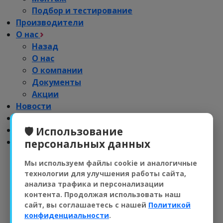
Подбор и тестирование
Производители
О нас
Назад
О нас
О компании
Документы
Акции
Новости
Отзывы
Импортозамещение
🛡️ Использование
Дилерам
персональных данных
Назад
Мы используем файлы cookie и аналогичные
Дилерам
технологии для улучшения работы сайта,
Обучение
анализа трафика и персонализации
Реклама
контента. Продолжая использовать наш
Партнерский портфель
сайт, вы соглашаетесь с нашей
Политикой
Рализация проектов
конфиденциальности
.