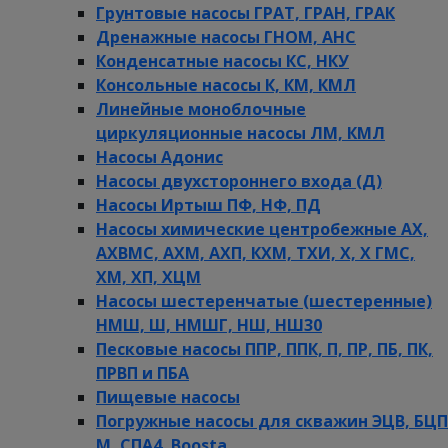
Грунтовые насосы ГРАТ, ГРАН, ГРАК
Дренажные насосы ГНОМ, АНС
Конденсатные насосы КС, НКУ
Консольные насосы К, КМ, КМЛ
Линейные моноблочные
циркуляционные насосы ЛМ, КМЛ
Насосы Адонис
Насосы двухстороннего входа (Д)
Насосы Иртыш ПФ, НФ, ПД
Насосы химические центробежные АХ,
АХВМС, АХМ, АХП, КХМ, ТХИ, Х, Х ГМС,
ХМ, ХП, ХЦМ
Насосы шестеренчатые (шестеренные)
НМШ, Ш, НМШГ, НШ, НШ30
Песковые насосы ППР, ППК, П, ПР, ПБ, ПК,
ПРВП и ПБА
Пищевые насосы
Погружные насосы для скважин ЭЦВ, БЦП
М, СПА4, Boosta