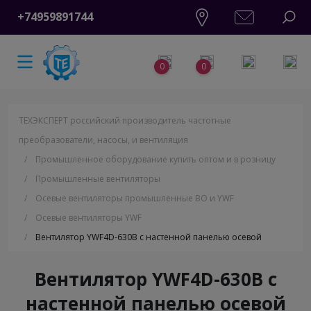
+74959891744
0
0
ТЕХЭКСПЕРТ российский производитель частотные
преобразователи, насосы, и вентиляция
/
Промышленное оборудование купить оптом и в розницу
/
Промышленные вентиляторы
/
Осевые вентиляторы промышленные ВО и YWF
/
Осевые вентиляторы YWF
/
Вентилятор YWF4D-630B с настенной панелью осевой
Вентилятор YWF4D-630B с
настенной панелью осевой