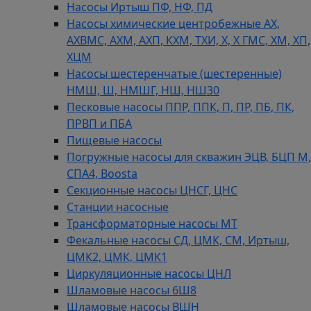
Насосы Иртыш ПФ, НФ, ПД
Насосы химические центробежные АХ,
АХВМС, АХМ, АХП, КХМ, ТХИ, Х, Х ГМС, ХМ, ХП,
ХЦМ
Насосы шестеренчатые (шестеренные)
НМШ, Ш, НМШГ, НШ, НШ30
Песковые насосы ППР, ППК, П, ПР, ПБ, ПК,
ПРВП и ПБА
Пищевые насосы
Погружные насосы для скважин ЭЦВ, БЦП М,
СПА4, Boosta
Секционные насосы ЦНСГ, ЦНС
Станции насосные
Трансформаторные насосы МТ
Фекальные насосы СД, ЦМК, СМ, Иртыш,
ЦМК2, ЦМК, ЦМК1
Циркуляционные насосы ЦНЛ
Шламовые насосы 6Ш8
Шламовые насосы ВШН