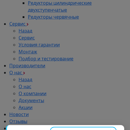
Редукторы цилиндрические
двухступенчатые
Редукторы червячные
Сервис
Назад
Сервис
Условия гарантии
Монтаж
Подбор и тестирование
Производители
О нас
Назад
О нас
О компании
Документы
Акции
Новости
Отзывы
Импортозамещение