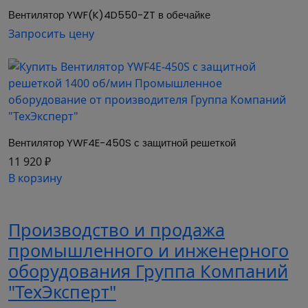
могут быть использованы в различных
Вентилятор YWF(K)4D550-ZT в обечайке
технологических установках: сушильные и
Запросить цену
покрасочные камеры, компрессорно-
конденсаторные блоки, различные
воздухоохладители, небольшие котельные и др.
К преимуществам вентиляторов осевых YWF
можно отнести:
- компактность;
Вентилятор YWF4E-450S с защитной решеткой
- хорошую производительность при
11 920 ₽
относительно низком потреблении
В корзину
электроэнергии;
- простоту конструкции и установки;
- малошумность в работе;
Производство и продажа
- возможность длительной работы без
промышленного и инженерного
отключения.
оборудования Группа Компаний
Вентилятор YWF(К)4D-500ZT в
"ТехЭксперт"
обечайке: компактное