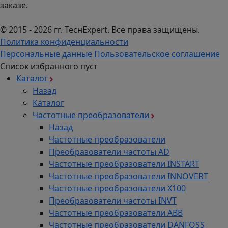
заказе.
местам установки. При условии защиты изделия
от прямого солнечного излучения и
© 2015 - 2026 гг. ТеcнExpert. Все права защищены.
атмосферных осадков разрешается выносить
Политика конфиденциальности
вентиляторы на наружные стены зданий
Персональные данные
Пользовательское соглашение
(категория размещения 1). Это позволяет
Список избранного пуст
использовать оборудование в фасадных
Каталог
системах вентиляции.
Назад
Разнообразие моделей и
Каталог
производительность
Частотные преобразователи
Назад
Модельный ряд вентиляторов YWF включает
Частотные преобразователи
множество вариантов, отличающихся
Преобразователи частоты AD
габаритами, мощностью двигателя, частотой
Частотные преобразователи INSTART
вращения ротора, производительностью по
Частотные преобразователи INNOVERT
воздуху, развиваемым статическим давлением и
Частотные преобразователи Х100
другими параметрами. Производительность
Преобразователи частоты INVT
моделей варьируется от 800 до 4500 м³/ч в
Частотные преобразователи ABB
зависимости от размера и исполнения.
Частотные преобразователи DANFOSS
Мощность электродвигателя колеблется от 0,37