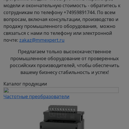
модели и окончательную стоимость - обратитесь к
сотрудникам по телефону +74959891744. По всем
вопросам, включая консультации, производство и
Сертификат соответствия на вентилятор YWF в
продажу промышленного оборудования, можно
PDF
.
связаться с нами по телефону или электронной
почте:
zakaz@mmexpert.ru
Аэродинамические характеристики осевого
вентилятора YWF 500:
Предлагаем только высококачественное
промышленное оборудование от проверенных
российских производителей, чтобы обеспечить
вашему бизнесу стабильность и успех!
Конструкция вентилятора YWF:
Каталог продукции
внешний ротор и динамическая
Частотные преобразователи
балансировка
Серия осевых вентиляторов YWF разработана с
использованием инновационной конструкции
электродвигателя с внешним ротором. Эта