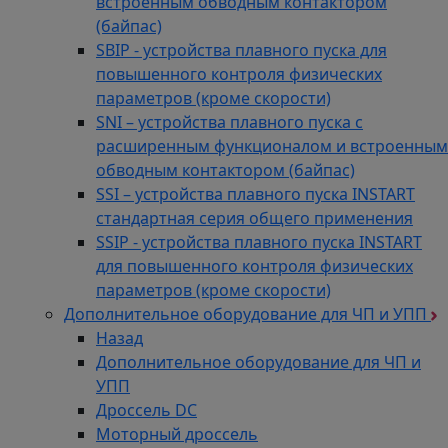
встроенным обводным контактором
Мы предоставляем детальные консультации по
(байпас)
всем техническим вопросам, помогаем
SBIP - устройства плавного пуска для
подобрать вентилятор для конкретного
повышенного контроля физических
помещения или технологического процесса.
параметров (кроме скорости)
Вентиляторы серии YWF завоевали популярность
SNI – устройства плавного пуска с
благодаря оптимальному сочетанию
расширенным функционалом и встроенным
производительности, надежности и доступной
обводным контактором (байпас)
цены. Компактные размеры позволяют
SSI – устройства плавного пуска INSTART
устанавливать их там, где другое оборудование
стандартная серия общего применения
не подходит. Минимальный уровень шума
SSIP - устройства плавного пуска INSTART
обеспечивает комфортные условия в жилых и
для повышенного контроля физических
офисных помещениях. Долгий ресурс работы
параметров (кроме скорости)
гарантирует экономию на замене оборудования.
Дополнительное оборудование для ЧП и УПП
Простота монтажа и обслуживания снижает
Назад
затраты на установку и техническое
Дополнительное оборудование для ЧП и
обслуживание.
УПП
Поставка вентиляторов YWF от
Дроссель DC
Группы Компаний "ТехЭксперт"
Моторный дроссель