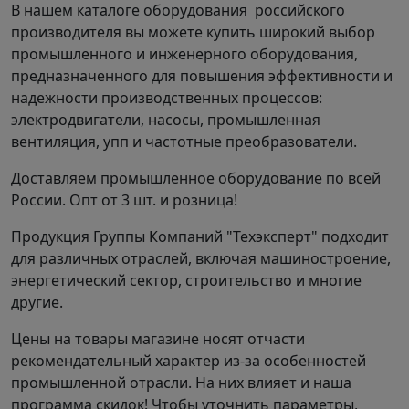
В нашем каталоге оборудования российского
решение для принудительной
производителя вы можете купить широкий выбор
вентиляции с минимальным
промышленного и инженерного оборудования,
уровнем шума и защитной
предназначенного для повышения эффективности и
надежности производственных процессов:
решеткой.
электродвигатели, насосы, промышленная
Купить компактные осевые вентиляторы
вентиляция, упп и частотные преобразователи.
низкого давления YWF
можно на сайте Группы
Доставляем промышленное оборудование по всей
Компаний "ТехЭксперт".
России. Опт от 3 шт. и розница!
Технические характеристики
Продукция Группы Компаний "Техэксперт" подходит
Осевые вентиляторы YWF №500
для различных отраслей, включая машиностроение,
энергетический сектор, строительство и многие
другие.
Напряжение,
Ча
Мощность,
Ток,
Марка вентилятора
В / частота,
Фазность
вр
кВт
А
Цены на товары магазине носят отчасти
Гц
об
рекомендательный характер из-за особенностей
YWF4E-500 S/B
220 / 50
1
0,42
1,85
13
промышленной отрасли. На них влияет и наша
YWF4D-500 S/B
380 / 50
3
0,45
0,93
13
программа скидок! Чтобы уточнить параметры,