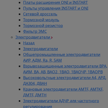
Платы расширения ONI и INSTART
Группа Компаний "ТехЭксперт" предлагает
Пульты управления INSTART и ONI
вентиляторы YWF по уникально низким ценам
Сетевой дроссель
напрямую от производителя. Мы осуществляем
Тормозной модуль
поставку оптом от 3 штук и в розницу. Доставка
Тормозной резистор
вентиляторов YWF производится по всей России
Фильтр ЭМС
в сроки от 1 до 7 дней в зависимости от региона.
Электродвигатели
При оптовых закупках предоставляются
Назад
специальные скидки. Каждый вентилятор
Электродвигатели
проходит входной контроль качества перед
Общепромышленные электродвигатели
отправкой клиенту.
АИР, АДМ, Ra, R, 5AM
Взрывозащищенные электродвигатели ВРА,
АИМ, ВА, АВ, ВАO2, 1ВАО, 1ВАОЧР, 1ВАОРВ
Высоковольтные электродвигатели A4, АРД,
ДАЗ04, ДВАН
Крановые электродвигатели AMTF, AMTKF,
ДMTF, ДМТН
Электродвигатели АДЧР для частотного
регулирования