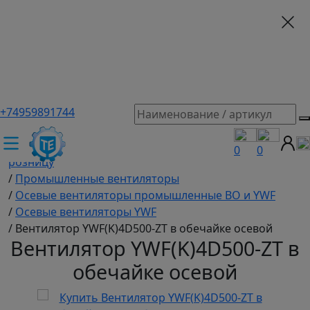
+74959891744
ТЕХЭКСПЕРТ российский производитель частотные
преобразователи, насосы, и вентиляция
/
Промышленное оборудование купить оптом и в
0
0
розницу
/
Промышленные вентиляторы
/
Осевые вентиляторы промышленные ВО и YWF
/
Осевые вентиляторы YWF
/
Вентилятор YWF(K)4D500-ZT в обечайке осевой
Вентилятор YWF(K)4D500-ZT в
обечайке осевой