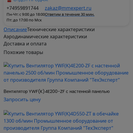
+74959891744
zakaz@mmexpert.ru
Пн-Чт: с 9:00 до 18:00
Ответим в течение 30 мин.
Пт: до 17:00 по Мск
Описание
Технические характеристики
Аэродинамические характеристики
Доставка и оплата
Вентиляторы осевые YWF предназначены для
Похожие
товары
организации принудительного воздухообмена в
помещениях жилого, административного и
общественного значения. Могут работать как на
приток в помещение свежего воздуха извне, так
и на утилизацию загрязненного воздуха.
Вентилятор YWF(K)4E200-ZF с настенной панелью
Осевые вентиляторы YWF выгодно использовать
Запросить цену
в том случае, когда создание полноценной
канальной вентиляционной системы
экономически не целесообразно или технически
невозможно. Также вентиляторы данной серии