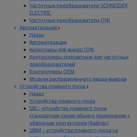
Частотные преобразователи SCHNEIDER
кВт до 3 кВт.
ELECTRIC
Такое разнообразие позволяет подобрать
Частотные преобразователи ONI
оптимальную модель под конкретные
Автоматизация
требования вашего проекта. Вентиляторы могут
Назад
быть выполнены в различных исполнениях по
Автоматизация
типу ротора, материалу корпуса, типу
Аксессуары для микро ПЛК
подключения и другим параметрам.
Контроллеры компактные для частотных
Консультация и выбор
преобразователей
оптимальной модели
Контроллеры ОЕМ
Модули распределенного ввода-вывода
Для выбора наиболее подходящей модели
Устройства плавного пуска
вентилятора YWF под конкретные условия
Назад
эксплуатации рекомендуется обратиться к
Устройства плавного пуска
техническим специалистам Группы Компаний
SBI – устройства плавного пуска
"ТехЭксперт". Наши менеджеры помогут
стандартная серия общего применения с
рассчитать необходимую производительность,
обводным контактором (байпас)
определить оптимальную мощность двигателя и
SBIM – устройства плавного пуска со
выбрать подходящее исполнение оборудования.