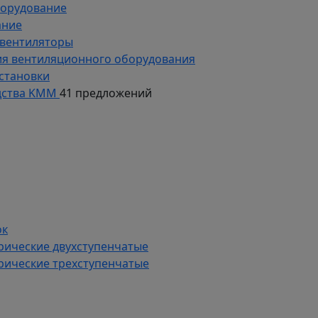
борудование
ание
 вентиляторы
ия вентиляционного оборудования
становки
дства KMM
41 предложений
ок
рические двухступенчатые
рические трехступенчатые