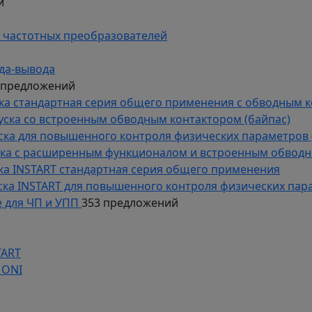
й
 частотных преобразователей
да-вывода
 предложений
уска стандартная серия общего применения с обводным 
пуска со встроенным обводным контактором (байпас)
пуска для повышенного контроля физических параметров 
уска с расширенным функционалом и встроенным обводн
уска INSTART стандартная серия общего применения
пуска INSTART для повышенного контроля физических пар
 для ЧП и УПП
353 предложений
TART
 ONI