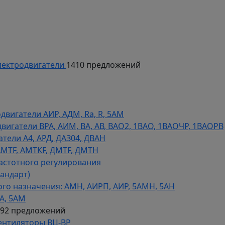
ектродвигатели
1410 предложений
игатели АИР, АДМ, Ra, R, 5AM
гатели ВРА, АИМ, ВА, АВ, ВАO2, 1ВАО, 1ВАОЧР, 1ВАОРВ
тели A4, АРД, ДАЗ04, ДВАН
AMTF, AMTKF, ДMTF, ДМТН
астотного регулирования
тандарт)
го назначения: АМН, АИРП, АИР, 5АМН, 5АН
А, 5АМ
592 предложений
ентиляторы ВЦ-ВР