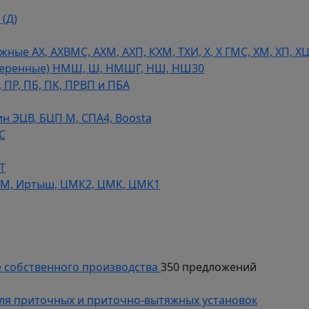
(Д)
ые АХ, АХВМС, АХМ, АХП, КХМ, ТХИ, Х, Х ГМС, ХМ, ХП, Х
теренные) НМШ, Ш, НМШГ, НШ, НШ30
 ПР, ПБ, ПК, ПРВП и ПБА
н ЭЦВ, БЦП М, СПА4, Boosta
С
Т
СМ, Иртыш, ЦМК2, ЦМК, ЦМК1
 собственного производства
350 предложений
ля приточных и приточно-вытяжных установок