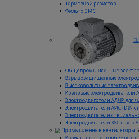
Тормозной резистор
Фильтр ЭМС
Эл
Общепромышленные электродв
Взрывозащищенные электродви
Высоковольтные электродвига
Крановые электродвигатели 
Электродвигатели АДЧР для ч
Электродвигатели АИС (DIN с
Электродвигатели специально
Электродвигатели 380 вольт 5
Промышленные вентиляторы
Радиальные центробежные в