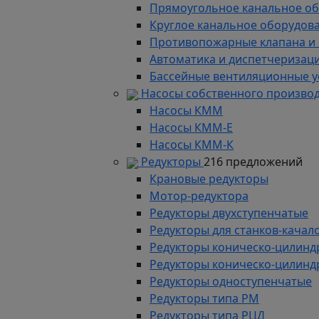
Прямоугольное канальное о
Круглое канальное оборудов
Противопожарные клапана и
Автоматика и диспетчеризац
Бассейные вентиляционные у
Насосы собственного произво
Насосы КММ
Насосы КММ-Е
Насосы КММ-К
Редукторы
216 предложений
Крановые редукторы
Мотор-редуктора
Редукторы двухступенчатые
Редукторы для станков-качал
Редукторы коническо-цилинд
Редукторы коническо-цилинд
Редукторы одноступенчатые
Редукторы типа РМ
Редукторы типа РЦД