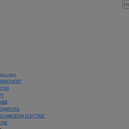
таж, 803
86 предложений
INSTART
 INNOVERT
Х100
VT
ABB
 DANFOSS
SCHNEIDER ELECTRIC
ONI