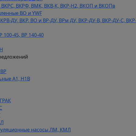
КРС, ВКРФ, ВМК, ВКВ-К, ВКР-Н2, ВКОП и ВКОПв
ленные ВО и YWF
В-ДУ, ВКР, ВО и ВР-ДУ, ВРм ДУ, ВКР-ДУ-В, ВКР-ДУ-С, ВКР
100-45, ВР 140-40
ДН
редложений
НВР
ьные А1, Н1В
 ГРАК
С
У
МЛ
уляционные насосы ЛМ, КМЛ