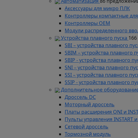
Автоматизация
86 предложени
Аксессуары для микро ПЛК
Контроллеры компактные для
Контроллеры ОЕМ
Модули распределенного вво
Устройства плавного пуска
166
SBI – устройства плавного п
SBIM – устройства плавного 
SBIP - устройства плавного 
SNI – устройства плавного п
SSI – устройства плавного п
SSIP - устройства плавного 
Дополнительное оборудование
Дроссель DC
Моторный дроссель
Платы расширения ONI и INS
Пульты управления INSTART и
Сетевой дроссель
Тормозной модуль