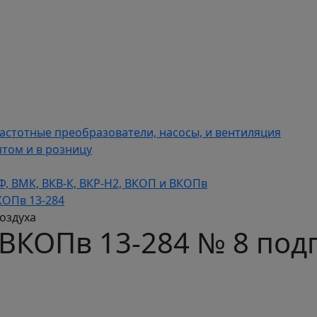
астотные преобразователи, насосы, и вентиляция
том и в розницу
, ВМК, ВКВ-К, ВКР-Н2, ВКОП и ВКОПв
КОПв 13-284
оздуха
ВКОПв 13-284 № 8 под