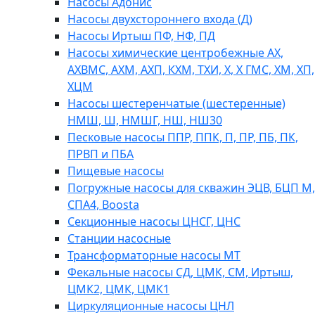
Насосы Адонис
Насосы двухстороннего входа (Д)
Насосы Иртыш ПФ, НФ, ПД
Насосы химические центробежные АХ,
АХВМС, АХМ, АХП, КХМ, ТХИ, Х, Х ГМС, ХМ, ХП,
ХЦМ
Насосы шестеренчатые (шестеренные)
НМШ, Ш, НМШГ, НШ, НШ30
Песковые насосы ППР, ППК, П, ПР, ПБ, ПК,
ПРВП и ПБА
Пищевые насосы
Погружные насосы для скважин ЭЦВ, БЦП М,
СПА4, Boosta
Секционные насосы ЦНСГ, ЦНС
Станции насосные
Трансформаторные насосы МТ
Фекальные насосы СД, ЦМК, СМ, Иртыш,
ЦМК2, ЦМК, ЦМК1
Циркуляционные насосы ЦНЛ