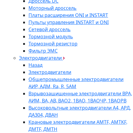
Дроссель DC
Моторный дроссель
Платы расширения ONI и INSTART
Пульты управления INSTART и ONI
Сетевой дроссель
Тормозной модуль
Тормозной резистор
Фильтр ЭМС
Электродвигатели
Назад
Электродвигатели
Общепромышленные электродвигатели
АИР, АДМ, Ra, R, 5AM
Взрывозащищенные электродвигатели ВРА,
АИМ, ВА, АВ, ВАO2, 1ВАО, 1ВАОЧР, 1ВАОРВ
Высоковольтные электродвигатели A4, АРД,
ДАЗ04, ДВАН
Крановые электродвигатели AMTF, AMTKF,
ДMTF, ДМТН