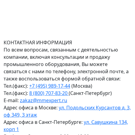
Доставка оборудования по всей России.
График работы (часовой пояс Москва)
пн-чт с 9:00 до 18:00; пт до 17:00.
КОНТАКТНАЯ ИНФОРМАЦИЯ
По всем вопросам, связанным с деятельностью
компании, включая консультации и продажу
промышленного оборудования, Вы можете
связаться с нами по телефону, электронной почте, а
также воспользоваться формой обратной связи:
Тел.(факс):
+7 (495) 989-17-44
(Москва)
Тел.(факс):
8 (800) 707-83-20
(Санкт-Петербург)
E-mail:
zakaz@mmexpert.ru
Адрес офиса в Москве:
ул. Подольских Курсантов д. 3,
оф 349, 3 этаж
Адрес офиса в Санкт-Петербурге:
ул. Савушкина 134,
корп 1