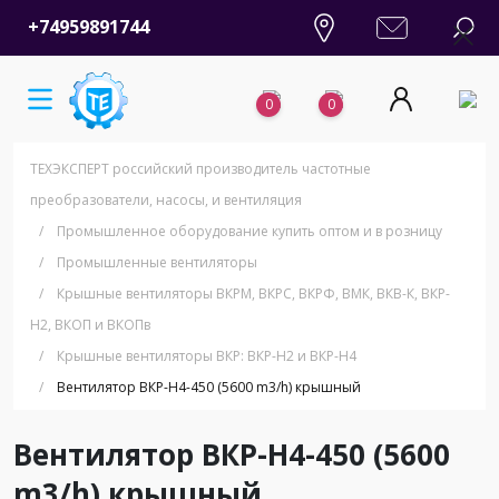
+74959891744
0
0
ТЕХЭКСПЕРТ российский производитель частотные
преобразователи, насосы, и вентиляция
/
Промышленное оборудование купить оптом и в розницу
/
Промышленные вентиляторы
/
Крышные вентиляторы ВКРМ, ВКРС, ВКРФ, ВМК, ВКВ-К, ВКР-
Н2, ВКОП и ВКОПв
/
Крышные вентиляторы ВКР: ВКР-Н2 и ВКР-Н4
/
Вентилятор ВКР-Н4-450 (5600 m3/h) крышный
Вентилятор ВКР-Н4-450 (5600
m3/h) крышный