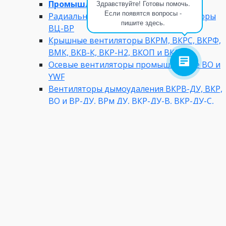
Промышленные вентиляторы
Здравствуйте! Готовы помочь.
Если появятся вопросы -
Радиальные центробежные вентиляторы
пишите здесь.
ВЦ-ВР
Крышные вентиляторы ВКРМ, ВКРС, ВКРФ,
ВМК, ВКВ-К, ВКР-Н2, ВКОП и ВКОПв
Осевые вентиляторы промышленные ВО и
YWF
Вентиляторы дымоудаления ВКРВ-ДУ, ВКР,
ВО и ВР-ДУ, ВРм ДУ, ВКР-ДУ-В, ВКР-ДУ-С,
ВКР-ДУ
Вентиляторы шахтные
Пылевые вентиляторы ВЦП, ВР 100-45, ВР
140-40
Тепловые завесы и пушки
Тягодутьевые машины ДН, ВДН
Промышленные насосы
Назад
Промышленные насосы
Битумные насосы