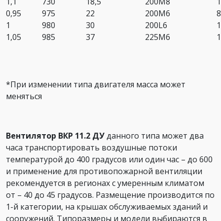
1,1
730
18,5
200М8
1
0,95
975
22
200М6
8
1
980
30
200L6
1
1,05
985
37
225М6
1
*При изменении типа двигателя масса может
меняться
Вентилятор ВКР 11.2 ДУ
данного типа может два
часа транспортировать воздушные потоки
температурой до 400 градусов или один час – до 600
и применение для противопожарной вентиляции
рекомендуется в регионах с умеренным климатом
от – 40 до 45 градусов. Размещение производится по
1-й категории, на крышах обслуживаемых зданий и
сооружений. Типоразмеры и модели выбираются в