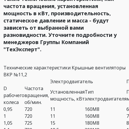
частота вращения, установленная
мощность в кВт, производительность,
статическое давление и масса - будут
зависеть от выбранной вами
разновидности. Уточните подробности у
менеджеров Группы Компаний
"ТехЭксперт".
Технические характеристики Крышные вентиляторы
ВКР №11,2
Электродвигатель
D
Частота
Установленная
Тип
рабочего
вращения,
мощность, кВт
электродвигателя
колеса
об/мин.
0,95
720
11
160М8
6
1
720
11
160М8
7
1,05
725
15
180М8
8