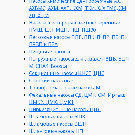
Насосы химические центробежные АХ,
АХВМС, АХМ, АХП, КХМ, ТХИ, Х, Х ГМС, ХМ,
ХП, ХЦМ
Насосы шестеренчатые (шестеренные)
НМШ, Ш, НМШГ, НШ, НШ30
Песковые насосы ППР, ППК, П, ПР, ПБ, ПК,
ПРВП и ПБА
Пищевые насосы
Погружные насосы для скважин ЭЦВ, БЦП
М, СПА4, Boosta
Секционные насосы ЦНСГ, ЦНС
Станции насосные
Трансформаторные насосы МТ
Фекальные насосы СД, ЦМК, СМ, Иртыш,
ЦМК2, ЦМК, ЦМК1
Циркуляционные насосы ЦНЛ
Шламовые насосы 6Ш8
Шламовые насосы ВШН
Шланговые насосы НП