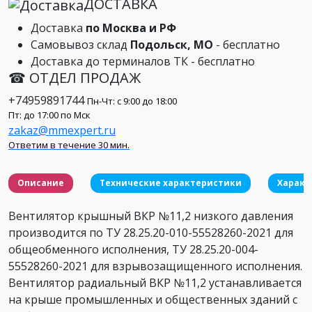
ДОСТАВКА
Доставка
по Москва и РФ
Самовывоз склад
Подольск, МО
- бесплатно
Доставка до терминалов ТК - бесплатно
☎ ОТДЕЛ ПРОДАЖ
+74959891744
Пн-Чт: с 9:00 до 18:00
Пт: до 17:00 по Мск
zakaz@mmexpert.ru
Ответим в течение 30 мин.
Описание
Технические характеристики
Характ
Вентилятор крышный ВКР №11,2 низкого давления
производится по ТУ 28.25.20-010-55528260-2021 для
общеобменного исполнения, ТУ 28.25.20-004-
55528260-2021 для взрывозащищенного исполнения.
Вентилятор радиальный ВКР №11,2 устанавливается
на крыше промышленных и общественных зданий с