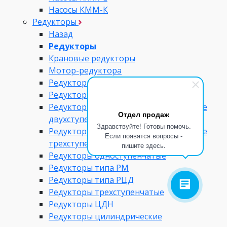
Насосы КММ-К
Редукторы
Назад
Редукторы
Крановые редукторы
Мотор-редуктора
Редукторы двухступенчатые
Редукторы для станков-качалок
Редукторы коническо-цилиндрические
Отдел продаж
двухступенчатые
Здравствуйте! Готовы помочь.
Редукторы коническо-цилиндрические
Если появятся вопросы -
трехступенчатые
пишите здесь.
Редукторы одноступенчатые
Редукторы типа РМ
Редукторы типа РЦД
Редукторы трехступенчатые
Редукторы ЦДН
Редукторы цилиндрические