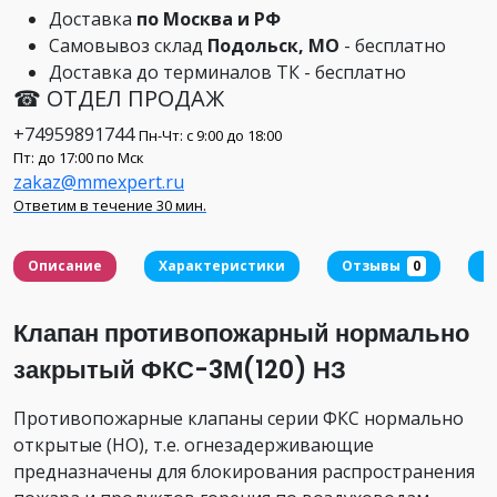
Доставка
по Москва и РФ
Самовывоз склад
Подольск, МО
- бесплатно
Доставка до терминалов ТК - бесплатно
☎ ОТДЕЛ ПРОДАЖ
+74959891744
Пн-Чт: с 9:00 до 18:00
Пт: до 17:00 по Мск
zakaz@mmexpert.ru
Ответим в течение 30 мин.
Описание
Характеристики
Отзывы
0
Д
Клапан противопожарный нормально
закрытый ФКС-3М(120) НЗ
Противопожарные клапаны серии ФКС нормально
открытые (НО), т.е. огнезадерживающие
предназначены для блокирования распространения