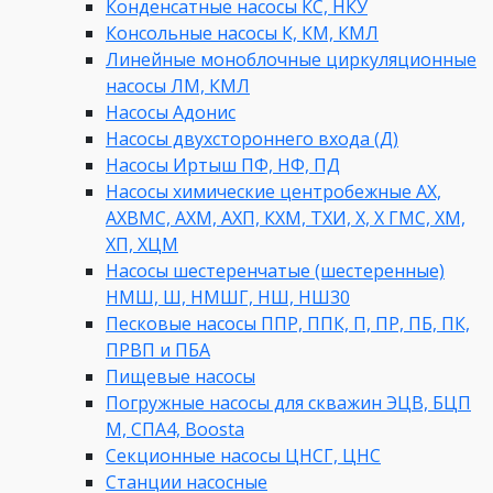
Конденсатные насосы КС, НКУ
Консольные насосы К, КМ, КМЛ
Линейные моноблочные циркуляционные
насосы ЛМ, КМЛ
Насосы Адонис
Насосы двухстороннего входа (Д)
Насосы Иртыш ПФ, НФ, ПД
Насосы химические центробежные АХ,
АХВМС, АХМ, АХП, КХМ, ТХИ, Х, Х ГМС, ХМ,
ХП, ХЦМ
Насосы шестеренчатые (шестеренные)
НМШ, Ш, НМШГ, НШ, НШ30
Песковые насосы ППР, ППК, П, ПР, ПБ, ПК,
ПРВП и ПБА
Пищевые насосы
Погружные насосы для скважин ЭЦВ, БЦП
М, СПА4, Boosta
Секционные насосы ЦНСГ, ЦНС
Станции насосные