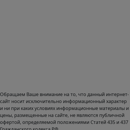
Тел.: +7 495 989 1744
E-mail:
zakaz@mmexpert.ru
Адрес офиса в Москве: Варшавское шоссе дом 150к2, БЦ
Селектика, 8 этаж, офис 803.
Адрес офиса в Санкт-Петербурге: улица Савушкина дом
134к1.
Доставка оборудования по всей России.
График работы (часовой пояс Москва)
пн-чт с 9:00 до 18:00; пт до 17:00.
Обращаем Ваше внимание на то, что данный интернет-
сайт носит исключительно информационный характер
и ни при каких условиях информационные материалы и
цены, размещенные на сайте, не являются публичной
офертой, определяемой положениями Статей 435 и 437
Гражданского кодекса РФ.