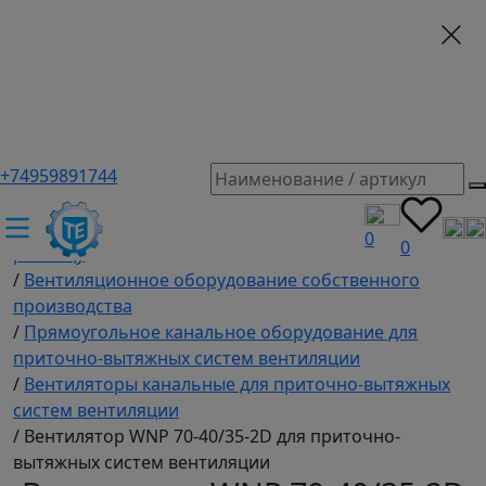
+74959891744
ТЕХЭКСПЕРТ российский производитель частотные
преобразователи, насосы, и вентиляция
/
Промышленное оборудование купить оптом и в
0
0
розницу
/
Вентиляционное оборудование собственного
производства
/
Прямоугольное канальное оборудование для
приточно-вытяжных систем вентиляции
/
Вентиляторы канальные для приточно-вытяжных
систем вентиляции
/
Вентилятор WNP 70-40/35-2D для приточно-
вытяжных систем вентиляции