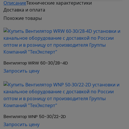
Описание
Технические характеристики
Доставка и оплата
• Широкий модельный ряд вентиляторов в
Похожие
товары
каждом типоразмере.
• Высокая эксплуатационная надёжность.
• Минимальное электропотребление.
• Корпус вентиляторов и съёмная сервисная
панель из оцинкованного стального листа.
• Лёгкое пластиковое рабочее колесо с назад
Вентилятор WRW 60-30/28-4D
загнутыми лопатками, установленное
Запросить цену
непосредственно на валу асинхронного
трёхфазного электродвигателя.
• Надёжная защита от перегрева
электродвигателя встроенными
термоконтактами.
• Класс изоляции: IP 54.
• Рабочий диапазон температуры
Вентилятор WNP 50-30/22-2D
перемещаемого воздуха от –30 до +40 °С.
Запросить цену
• Получение любых характеристик при помощи