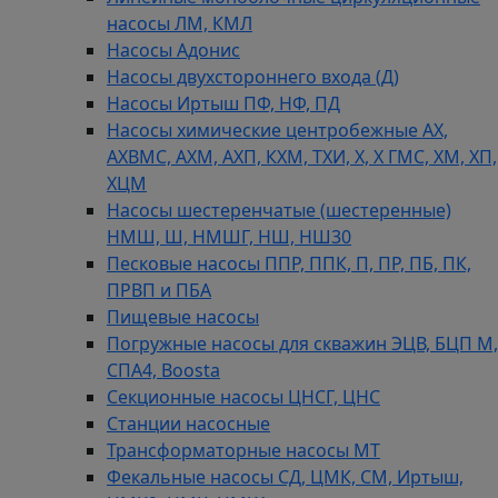
насосы ЛМ, КМЛ
Насосы Адонис
Насосы двухстороннего входа (Д)
Насосы Иртыш ПФ, НФ, ПД
Насосы химические центробежные АХ,
АХВМС, АХМ, АХП, КХМ, ТХИ, Х, Х ГМС, ХМ, ХП,
ХЦМ
Насосы шестеренчатые (шестеренные)
НМШ, Ш, НМШГ, НШ, НШ30
Песковые насосы ППР, ППК, П, ПР, ПБ, ПК,
ПРВП и ПБА
Пищевые насосы
Погружные насосы для скважин ЭЦВ, БЦП М,
СПА4, Boosta
Секционные насосы ЦНСГ, ЦНС
Станции насосные
Трансформаторные насосы МТ
Фекальные насосы СД, ЦМК, СМ, Иртыш,