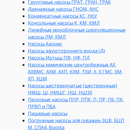
Грунтовые насосы ГРАТ, ГРАН, ГРАК
Дренажные насосы ГНОМ, АНС
Конденсатные насосы КС, НКУ
Консольные насосы К, КМ, КМЛ
Линейные моноблочные циркуляционные
насосы ЛМ, КМЛ
Насосы Адонис
Насосы двухстороннего входа (Д)
Насосы Иртыш ПФ, НФ, ПД
Насосы химические центробежные АХ,
АХВМС, АХМ, АХП, КХМ, ТХИ, Х, Х ГМС, ХМ,
ХП, ХЦМ
Насосы шестеренчатые (шестеренные)
НМШ, Ш, НМШГ, НШ, НШ30
Песковые насосы ППР, ППК, П, ПР, ПБ, ПК,
ПРВП и ПБА
Пищевые насосы
Погружные насосы для скважин ЭЦВ, БЦП
М, СПА4, Boosta