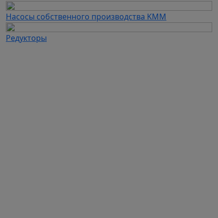
Насосы собственного производства KMM
Редукторы
Каталог продукции
Частотные преобразователи
Автоматизация
Устройства плавного пуска
Дополнительное оборудование для ЧП и УПП
Электродвигатели
Промышленные вентиляторы
Промышленные насосы
Вентиляционное оборудование собственного
производства
Насосы собственного производства KMM