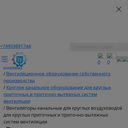
+74959891744
ТЕХЭКСПЕРТ российский производитель частотные
преобразователи, насосы, и вентиляция
/
Промышленное оборудование купить оптом и в
0
0
розницу
/
Вентиляционное оборудование собственного
производства
/
Круглое канальное оборудование для круглых
приточных и приточно-вытяжных систем
вентиляции
/
Вентиляторы канальные для круглых воздуховодов
для круглых приточных и приточно-вытяжных
систем вентиляции