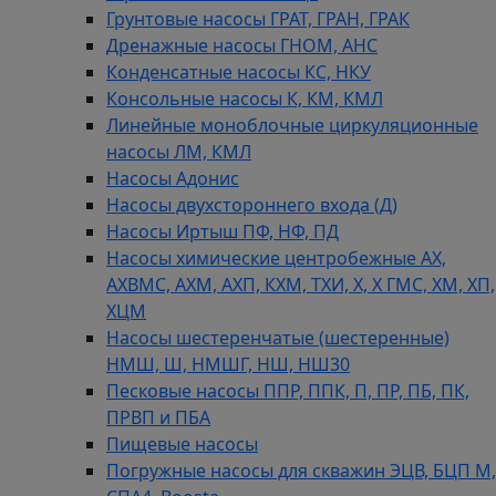
Грунтовые насосы ГРАТ, ГРАН, ГРАК
Дренажные насосы ГНОМ, АНС
Конденсатные насосы КС, НКУ
Консольные насосы К, КМ, КМЛ
Линейные моноблочные циркуляционные
насосы ЛМ, КМЛ
Насосы Адонис
Насосы двухстороннего входа (Д)
Насосы Иртыш ПФ, НФ, ПД
Насосы химические центробежные АХ,
АХВМС, АХМ, АХП, КХМ, ТХИ, Х, Х ГМС, ХМ, ХП,
ХЦМ
Насосы шестеренчатые (шестеренные)
НМШ, Ш, НМШГ, НШ, НШ30
Песковые насосы ППР, ППК, П, ПР, ПБ, ПК,
ПРВП и ПБА
Пищевые насосы
Погружные насосы для скважин ЭЦВ, БЦП М,