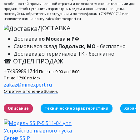
особенностей промышленной отрасли и не являются окончательными для
продаж. Чтобы уточнить параметры, модели и окончательные цены,
пожалуйста, обратитесь к сотрудникам по телефонам +74959891744 или
напишете нам на почту zakaz@mmexpert.ru
ДОСТАВКА
Доставка
по Москва и РФ
Самовывоз склад
Подольск, МО
- бесплатно
Доставка до терминалов ТК - бесплатно
☎ ОТДЕЛ ПРОДАЖ
+74959891744
Пн-Чт: с 9:00 до 18:00
Пт: до 17:00 по Мск
zakaz@mmexpert.ru
Ответим в течение 30 мин.
Описание
Технические характеристики
Характ
Устройство плавного пуска
Серия SSIP