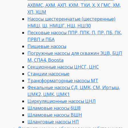
АХВМС, АХМ, АХП, КХМ, ТХИ, Х, Х ГМС, ХМ,
ХП, ХЦМ
Насосы шестеренчатые (шестеренные)
НМШ, Ш, НМШГ, НШ, НШ30
Песковые насосы ППР, ППК, П, ПР, ПБ, ПК,
ПРВП и ПБА
Пищевые насосы
Погружные насосы для скважин ЭЦВ, БЦП
М, СПА4, Boosta
Секционные насосы ЦНСГ, ЦНС
Станции насосные
Трансформаторные насосы МТ
Фекальные насосы СД, ЦМК, СМ, Иртыш,
ЦМК2, ЦМК, ЦМК1
Циркуляционные насосы ЦНЛ
Шламовые насосы 6Ш8
Шламовые насосы ВШН
Шланговые насосы НП