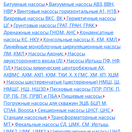
Битумные насосы
Вакуумные насосы АВЗ, ВВН,
НВР
Винтовые насосы горизонтальные А1, Н1В
Вихревые насосы ВКС, ВК
Герметичные насосы
ЦГ
Грунтовые насосы ГРАТ, ГРАН, ГРАК
Дренажные насосы ГНОМ, АНС
Конденсатные
насосы КС, НКУ
Консольные насосы К, КМ, КМЛ
Линейные моноблочные циркуляционные насосы
ЛМ, КМЛ
Насосы Адонис
Насосы
двухстороннего входа (Д)
Насосы Иртыш ПФ, НФ,
ПД
Насосы химические центробежные АХ,
АХВМС, АХМ, АХП, КХМ, ТХИ, Х, Х ГМС, ХМ, ХП, ХЦМ
Насосы шестеренчатые (шестеренные) НМШ, Ш,
НМШГ, НШ, НШ30
Песковые насосы ППР, ППК, П,
ПР, ПБ, ПК, ПРВП и ПБА
Пищевые насосы
Погружные насосы для скважин ЭЦВ, БЦП М,
СПА4, Boosta
Секционные насосы ЦНСГ, ЦНС
Станции насосные
Трансформаторные насосы
МТ
Фекальные насосы СД, ЦМК, СМ, Иртыш,
ЦМК2, ЦМК, ЦМК1
Циркуляционные насосы ЦНЛ