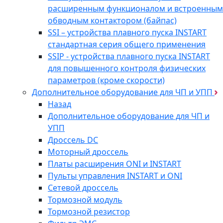
расширенным функционалом и встроенным
обводным контактором (байпас)
SSI – устройства плавного пуска INSTART
стандартная серия общего применения
SSIP - устройства плавного пуска INSTART
для повышенного контроля физических
параметров (кроме скорости)
Дополнительное оборудование для ЧП и УПП
Назад
Дополнительное оборудование для ЧП и
УПП
Дроссель DC
Моторный дроссель
Платы расширения ONI и INSTART
Пульты управления INSTART и ONI
Сетевой дроссель
Тормозной модуль
Тормозной резистор