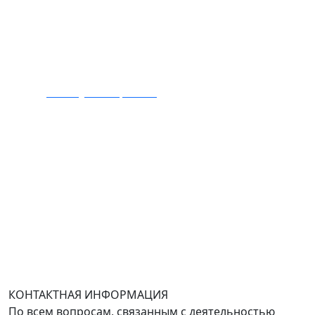
почту на Yandex.ru или Mail.ru).
:
Тел.: +7 495 989 1744
E-mail:
zakaz@mmexpert.ru
Адрес офиса в Москве: Варшавское шоссе дом 150к2,
БЦ Селектика, 8 этаж, офис 803.
Адрес офиса в Санкт-Петербурге: улица Савушкина
дом 134к1.
Доставка оборудования по всей России.
График работы (часовой пояс Москва)
пн-чт с 9:00 до 18:00; пт до 17:00.
КОНТАКТНАЯ ИНФОРМАЦИЯ
По всем вопросам, связанным с деятельностью