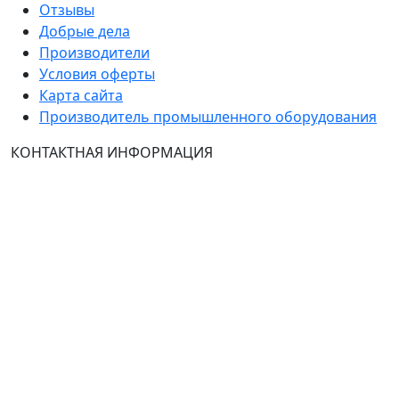
Отзывы
Добрые дела
Производители
Условия оферты
Карта сайта
Производитель промышленного оборудования
КОНТАКТНАЯ ИНФОРМАЦИЯ
Группа Компаний "ТехЭксперт": производство и
продажа промышленного и инженерного
оборудования (общепромышленные и
врывозащищённые электродвигатели, ч
астотные
преобразователи, вентиляторы, насосы, редуктора,
УПП и системы промышленной вентиляции).
Владелец ресурса: Хмырова Наталья Николаевна. На
сайте невозможно зарегистрироваться и
авторизоваться с иностранных аккаунтов (149-ФЗ),
рекомендуем это делать с использованием
российского сервиса авторизации (использовать