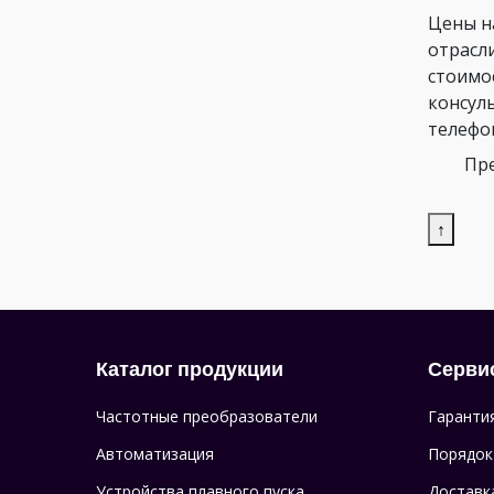
Цены н
отрасл
стоимо
консул
телефо
Пре
↑
Каталог продукции
Серви
Частотные преобразователи
Гаранти
Автоматизация
Порядок
Устройства плавного пуска
Доставк