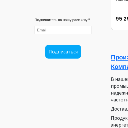
95 2
*
Подпишитесь на нашу рассылку
Подписаться
Прои
Комп
В наше
промыш
надежн
частот
Достав
Продук
энергет