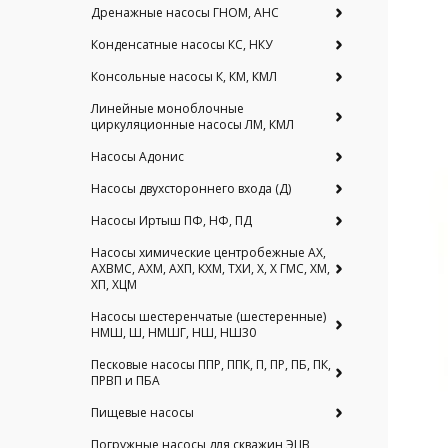
Дренажные насосы ГНОМ, АНС
Конденсатные насосы КС, НКУ
Консольные насосы К, КМ, КМЛ
Линейные моноблочные
циркуляционные насосы ЛМ, КМЛ
Насосы Адонис
Насосы двухстороннего входа (Д)
Насосы Иртыш ПФ, НФ, ПД
Насосы химические центробежные АХ,
АХВМС, АХМ, АХП, КХМ, ТХИ, Х, Х ГМС, ХМ,
ХП, ХЦМ
Насосы шестеренчатые (шестеренные)
НМШ, Ш, НМШГ, НШ, НШ30
Песковые насосы ППР, ППК, П, ПР, ПБ, ПК,
ПРВП и ПБА
Пищевые насосы
Погружные насосы для скважин ЭЦВ,