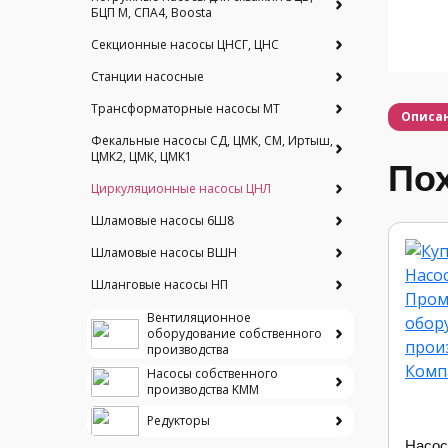
БЦП М, СПА4, Boosta
Секционные насосы ЦНСГ, ЦНС
Станции насосные
Трансформаторные насосы МТ
Описа
Фекальные насосы СД, ЦМК, СМ, Иртыш,
ЦМК2, ЦМК, ЦМК1
По
Циркуляционные насосы ЦНЛ
Шламовые насосы 6Ш8
Шламовые насосы ВШН
Шланговые насосы НП
Вентиляционное
оборудование собственного
производства
Насосы собственного
производства KMM
Редукторы
Насос