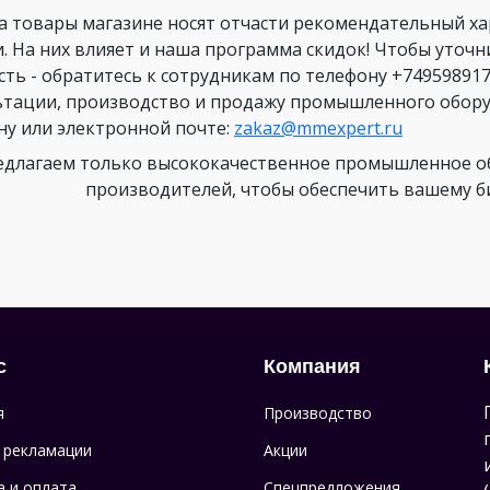
а товары магазине носят отчасти рекомендательный х
и. На них влияет и наша программа скидок! Чтобы уточ
сть - обратитесь к сотрудникам по телефону +749598917
ьтации, производство и продажу промышленного оборуд
ну или электронной почте:
zakaz@mmexpert.ru
длагаем только высококачественное промышленное об
производителей, чтобы обеспечить вашему биз
с
Компания
я
Производство
 рекламации
Акции
а и оплата
Спецпредложения