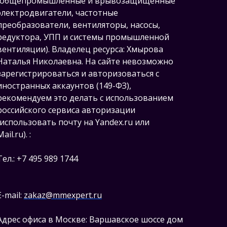
(общепромышленные и врывозащищённые
электродвигатели, ч
астотные
преобразователи, вентиляторы, насосы,
редуктора, УПП и системы промышленной
вентиляции).
Владелец ресурса: Хмырова
Наталья Николаевна. На сайте невозможно
зарегистрироваться и авторизоваться с
иностранных аккаунтов (149-ФЗ),
рекомендуем это делать с использованием
российского сервиса авторизации
(использовать почту на Yandex.ru или
Mail.ru).
:
Тел.: +7 495 989 1744
E-mail:
zakaz@mmexpert.ru
Адрес офиса в Москве: Варшавское шоссе дом