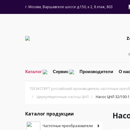
г. Москва, Варшавское шоссе д.150, к 2, 8 этаж, 803
z
Каталог
Сервис
Производители
О на
ТЕХЭКСПЕРТ российский производитель частотные преоб
/
Циркуляционные насосы ЦНЛ
/
Насос ЦНЛ 32/100-
Нас
Каталог продукции
Частотные преобразователи