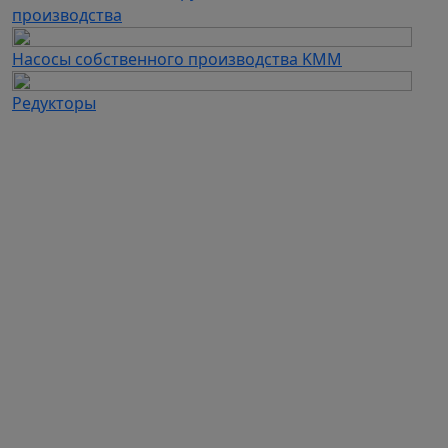
производства
Насосы собственного производства KMM
Редукторы
Каталог продукции
Частотные преобразователи
Автоматизация
Устройства плавного пуска
Дополнительное оборудование для ЧП и УПП
Электродвигатели
Промышленные вентиляторы
Промышленные насосы
Вентиляционное оборудование собственного
производства