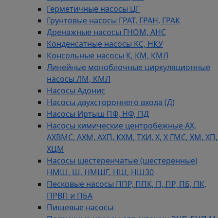
Герметичные насосы ЦГ
Грунтовые насосы ГРАТ, ГРАН, ГРАК
Дренажные насосы ГНОМ, АНС
Конденсатные насосы КС, НКУ
Консольные насосы К, КМ, КМЛ
Линейные моноблочные циркуляционные
насосы ЛМ, КМЛ
Насосы Адонис
Насосы двухстороннего входа (Д)
Насосы Иртыш ПФ, НФ, ПД
Насосы химические центробежные АХ,
АХВМС, АХМ, АХП, КХМ, ТХИ, Х, Х ГМС, ХМ, ХП,
ХЦМ
Насосы шестеренчатые (шестеренные)
НМШ, Ш, НМШГ, НШ, НШ30
Песковые насосы ППР, ППК, П, ПР, ПБ, ПК,
ПРВП и ПБА
Пищевые насосы