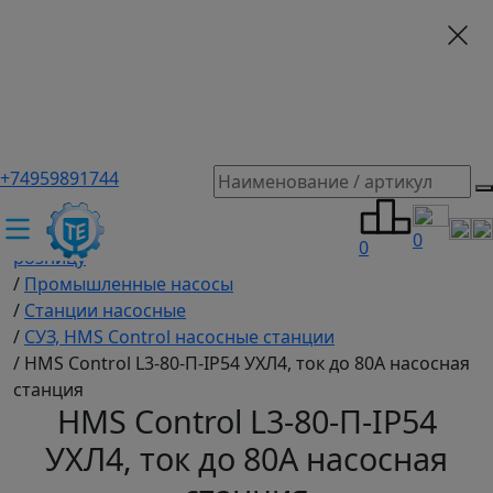
+74959891744
ТЕХЭКСПЕРТ российский производитель частотные
преобразователи, насосы, и вентиляция
/
Промышленное оборудование купить оптом и в
0
0
розницу
/
Промышленные насосы
/
Станции насосные
/
СУЗ, HMS Control насосные станции
/
HMS Control L3-80-П-IP54 УХЛ4, ток до 80А насосная
станция
HMS Control L3-80-П-IP54
УХЛ4, ток до 80А насосная