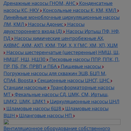
Дренажные насосы ГНОМ, АНС
Конденсатные
насосы КС, НКУ
Консольные насосы К, КМ, КМЛ
Линейные моноблочные циркуляционные насосы
ЛМ, КМЛ
Насосы Адонис
Насосы
двухстороннего входа (Д)
Насосы Иртыш ПФ, НФ,
ПД
Насосы химические центробежные АХ,
АХВМС, АХМ, АХП, КХМ, ТХИ, Х, Х ГМС, ХМ, ХП, ХЦМ
Насосы шестеренчатые (шестеренные) НМШ, Ш,
НМШГ, НШ, НШ30
Песковые насосы ППР, ППК, П,
ПР, ПБ, ПК, ПРВП и ПБА
Пищевые насосы
Погружные насосы для скважин ЭЦВ, БЦП М,
СПА4, Boosta
Секционные насосы ЦНСГ, ЦНС
Станции насосные
Трансформаторные насосы
МТ
Фекальные насосы СД, ЦМК, СМ, Иртыш,
ЦМК2, ЦМК, ЦМК1
Циркуляционные насосы ЦНЛ
Шламовые насосы 6Ш8
Шламовые насосы
ВШН
Шланговые насосы НП
Вентиляционное оборудование собственного