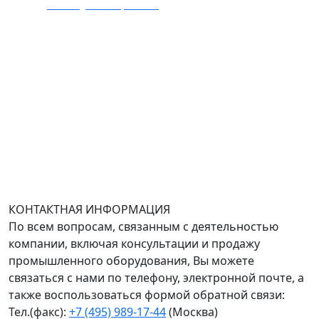
E-mail:
zakaz@mmexpert.ru
Адрес офиса в Москве: Варшавское шоссе дом 150к2,
БЦ Селектика, 8 этаж, офис 803.
Адрес офиса в Санкт-Петербурге: улица Савушкина
дом 134к1.
Доставка оборудования по всей России.
График работы (часовой пояс Москва)
пн-чт с 9:00 до 18:00; пт до 17:00.
КОНТАКТНАЯ ИНФОРМАЦИЯ
По всем вопросам, связанным с деятельностью
компании, включая консультации и продажу
промышленного оборудования, Вы можете
связаться с нами по телефону, электронной почте, а
также воспользоваться формой обратной связи:
Тел.(факс):
+7 (495) 989-17-44
(Москва)