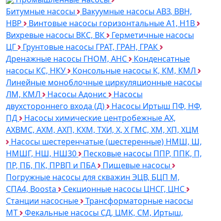
Битумные насосы
Вакуумные насосы АВЗ, ВВН,
НВР
Винтовые насосы горизонтальные А1, Н1В
Вихревые насосы ВКС, ВК
Герметичные насосы
ЦГ
Грунтовые насосы ГРАТ, ГРАН, ГРАК
Дренажные насосы ГНОМ, АНС
Конденсатные
насосы КС, НКУ
Консольные насосы К, КМ, КМЛ
Линейные моноблочные циркуляционные насосы
ЛМ, КМЛ
Насосы Адонис
Насосы
двухстороннего входа (Д)
Насосы Иртыш ПФ, НФ,
ПД
Насосы химические центробежные АХ,
АХВМС, АХМ, АХП, КХМ, ТХИ, Х, Х ГМС, ХМ, ХП, ХЦМ
Насосы шестеренчатые (шестеренные) НМШ, Ш,
НМШГ, НШ, НШ30
Песковые насосы ППР, ППК, П,
ПР, ПБ, ПК, ПРВП и ПБА
Пищевые насосы
Погружные насосы для скважин ЭЦВ, БЦП М,
СПА4, Boosta
Секционные насосы ЦНСГ, ЦНС
Станции насосные
Трансформаторные насосы
МТ
Фекальные насосы СД, ЦМК, СМ, Иртыш,