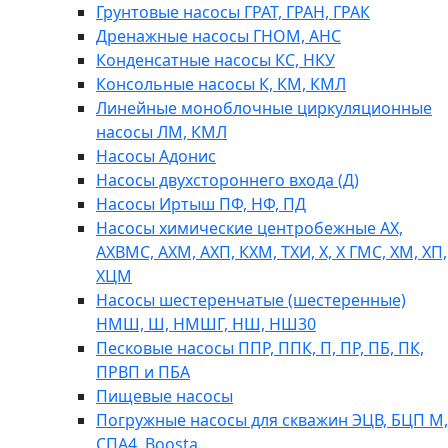
Грунтовые насосы ГРАТ, ГРАН, ГРАК
Дренажные насосы ГНОМ, АНС
Конденсатные насосы КС, НКУ
Консольные насосы К, КМ, КМЛ
Линейные моноблочные циркуляционные
насосы ЛМ, КМЛ
Насосы Адонис
Насосы двухстороннего входа (Д)
Насосы Иртыш ПФ, НФ, ПД
Насосы химические центробежные АХ,
АХВМС, АХМ, АХП, КХМ, ТХИ, Х, Х ГМС, ХМ, ХП,
ХЦМ
Насосы шестеренчатые (шестеренные)
НМШ, Ш, НМШГ, НШ, НШ30
Песковые насосы ППР, ППК, П, ПР, ПБ, ПК,
ПРВП и ПБА
Пищевые насосы
Погружные насосы для скважин ЭЦВ, БЦП М,
СПА4, Boosta