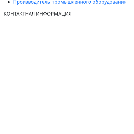
Производитель промышленного оборудования
КОНТАКТНАЯ ИНФОРМАЦИЯ
Группа Компаний "ТехЭксперт": производство и
продажа промышленного и инженерного
оборудования (общепромышленные и
врывозащищённые электродвигатели, ч
астотные
преобразователи, вентиляторы, насосы, редуктора,
УПП и системы промышленной вентиляции).
Владелец ресурса: Хмырова Наталья Николаевна. На
сайте невозможно зарегистрироваться и
авторизоваться с иностранных аккаунтов (149-ФЗ),
рекомендуем это делать с использованием
российского сервиса авторизации (использовать
почту на Yandex.ru или Mail.ru).
:
Тел.: +7 495 989 1744