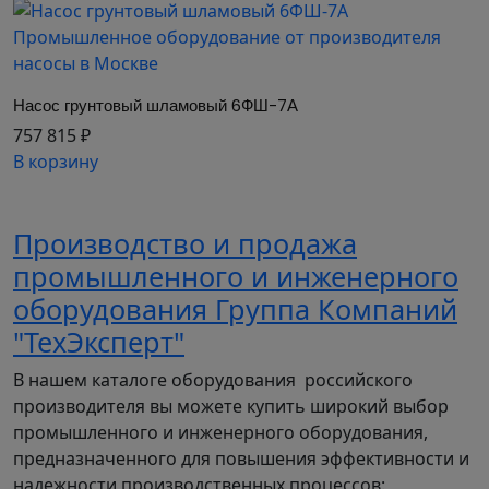
поджимают при помощи корпуса сальника. Для
охлаждения и смазки сальникового узла
предусмотрена подача чистой воды через
штуцер в корпусе уплотнения. По требованию
Насос грунтовый шламовый 6ФШ-7А
заказчика возможна установка на шламовом
757 815 ₽
насосе торцевого уплотнения.
В корзину
Уплотнение всасывающей стороны - подвижное
торцевое. Дополнительно предусмотрена
Производство и продажа
регулировка торцевого зазора насоса с
помощью регулировачных винтов и
промышленного и инженерного
уплотнительного кольца.
оборудования Группа Компаний
Цена указанная на насос
"ТехЭксперт"
шламовый 6Ш8б который можно
В нашем каталоге оборудования российского
купить на это странице - указана
производителя вы можете купить широкий выбор
без двигателя. Уточните у
промышленного и инженерного оборудования,
менеджеров ПК "Инсайт" и ООО
предназначенного для повышения эффективности и
надежности производственных процессов: