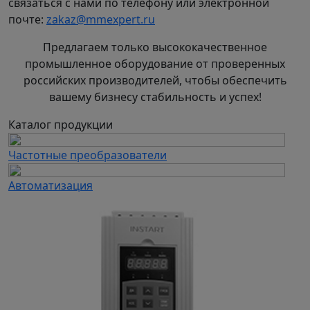
связаться с нами по телефону или электронной
горнодобывающей;
почте:
zakaz@mmexpert.ru
нефтедобывающей;
строительной;
Предлагаем только высококачественное
коммунальной.
промышленное оборудование от проверенных
российских производителей, чтобы обеспечить
Применять насосы следует для перекачивания
вашему бизнесу стабильность и успех!
гидросмесей с максимальной крупностью
отдельных твердых включений до 20 мм.
Каталог продукции
Насосы типа 6Ш8б (6Ш8-2)
- центробежные
горизонтальные одноступенчатые
Частотные преобразователи
консольные с осевым подводом гидросмеси к
рабочему колесу.
Автоматизация
Материал деталей рабочей полости насосов:
рабочее колесо, корпус насоса, изготовлены из
стали 40ХЛ. Уплотнение вала насоса типа 6Ш8
(6Ш8-2) - мягкий сальник с подачей
промывочной воды.
Насосы типа 6Ш8б (6Ш8-2) и агрегаты