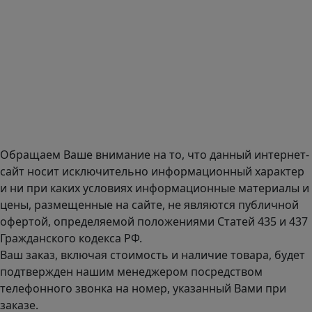
Адрес офиса в Москве: Варшавское шоссе дом 150к2, БЦ
Селектика, 8 этаж, офис 803.
Адрес офиса в Санкт-Петербурге: улица Савушкина дом
134к1.
Доставка оборудования по всей России.
График работы (часовой пояс Москва)
пн-чт с 9:00 до 18:00; пт до 17:00.
Обращаем Ваше внимание на то, что данный интернет-
сайт носит исключительно информационный характер
и ни при каких условиях информационные материалы и
цены, размещенные на сайте, не являются публичной
офертой, определяемой положениями Статей 435 и 437
Гражданского кодекса РФ.
Ваш заказ, включая стоимость и наличие товара, будет
подтвержден нашим менеджером посредством
телефонного звонка на номер, указанный Вами при
заказе.