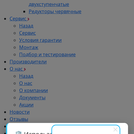
двухступенчатые
Редукторы червячные
Сервис
Назад
Сервис
Условия гарантии
Монтаж
Подбор и тестирование
Производители
О нас
Назад
О нас
О компании
Документы
Акции
Новости
Отзывы
Импортозамещение
Дилерам