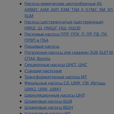
Насосы химические центробежные АХ,
АХВМС, АХМ, АХП, КХМ, ТХИ, Х, Х ГМС, ХМ, ХП,
ХЦМ
Насосы шестеренчатые (шестеренные)
НМШ, Ш, НМШГ, НШ, НШ30
Песковые насосы ППР, ППК, П, ПР, ПБ, ПК,
ПРВП и ПБА
Пищевые насосы
Погружные насосы для скважин ЭЦВ, БЦП М,
СПА4, Boosta
Секционные насосы ЦНСГ, ЦНС
Станции насосные
Трансформаторные насосы МТ
Фекальные насосы СД, ЦМК, СМ, Иртыш,
ЦМК2, ЦМК, ЦМК1
Циркуляционные насосы ЦНЛ
Шламовые насосы 6Ш8
Шламовые насосы ВШН
Шланговые насосы НП