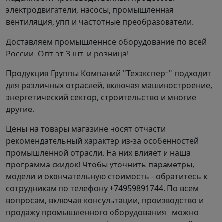
"ТехЭксперт" цену с двигателем,
электродвигатели, насосы, промышленная
если необходимо, при звонке.
вентиляция, упп и частотные преобразователи.
Доставляем промышленное оборудование по всей
Насос 6Ш8б
– горизонтальный шламовый
России. Опт от 3 шт. и розница!
одноступенчатый насос центробежного типа с
рабочим колесом одностороннего входа.
Продукция Группы Компаний "Техэксперт" подходит
Применяется для перекачки:
для различных отраслей, включая машиностроение,
Абразивных гидросмесей, а также продуктов
энергетический сектор, строительство и многие
глиноземного и железорудного
другие.
производства с температурой от +5 до 55° с
max объемной концентрацией твердых
Цены на товары магазине носят отчасти
включений до 25%.
рекомендательный характер из-за особенностей
Сточных вод (бытовых и промышленных).
промышленной отрасли. На них влияет и наша
Промывочных растворов, в том числе
программа скидок! Чтобы уточнить параметры,
отработанных.
модели и окончательную стоимость - обратитесь к
сотрудникам по телефону +74959891744. По всем
Благодаря высокой надежности насосы 6Ш8б
вопросам, включая консультации, производство и
повсеместно используются в следующих сферах:
продажу промышленного оборудования, можно