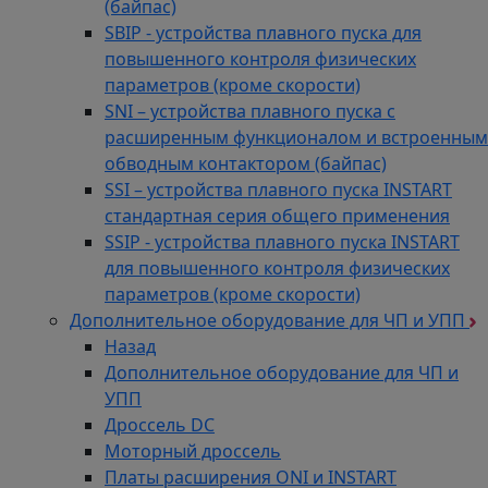
(байпас)
SBIP - устройства плавного пуска для
повышенного контроля физических
параметров (кроме скорости)
SNI – устройства плавного пуска с
расширенным функционалом и встроенным
обводным контактором (байпас)
SSI – устройства плавного пуска INSTART
стандартная серия общего применения
SSIP - устройства плавного пуска INSTART
для повышенного контроля физических
параметров (кроме скорости)
Дополнительное оборудование для ЧП и УПП
Назад
Дополнительное оборудование для ЧП и
УПП
Дроссель DC
Моторный дроссель
Платы расширения ONI и INSTART