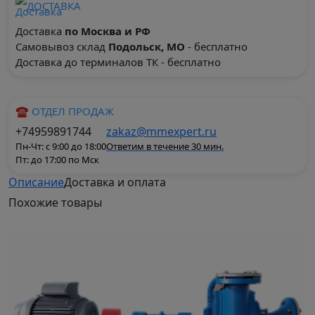
ДОСТАВКА
Доставка
по Москва и РФ
Самовывоз склад
Подольск, МО
- бесплатно
Доставка до терминалов ТК - бесплатно
☎ ОТДЕЛ ПРОДАЖ
+74959891744
zakaz@mmexpert.ru
Пн-Чт: с 9:00 до 18:00
Ответим в течение 30 мин.
Пт: до 17:00 по Мск
Описание
Доставка и оплата
Тип 6Ш8б, 6Ш8-2: насос
Похожие
товары
шламовый центробежный,
консольный, одноступенчатый
Описание шламовых насосов типа 6Ш8б(6Ш8-2):
Назначение электронасосных агрегатов 6Ш8б и
6Ш8-2: данные насосные установки