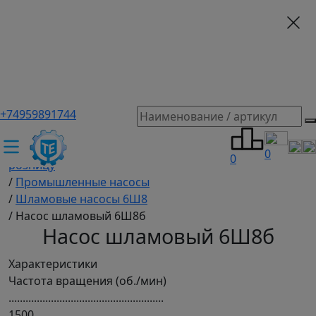
+74959891744
ТЕХЭКСПЕРТ российский производитель частотные
преобразователи, насосы, и вентиляция
/
Промышленное оборудование купить оптом и в
0
0
розницу
/
Промышленные насосы
/
Шламовые насосы 6Ш8
/
Насос шламовый 6Ш8б
Насос шламовый 6Ш8б
Характеристики
Частота вращения (об./мин)
.......................................................
1500