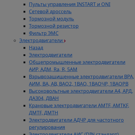
Пульты управления INSTART и ONI
Сетевой дроссель
Тормозной модуль
Тормозной резистор
Фильтр ЭМС
Электродвигатели
Назад
Электродвигатели
Общепромышленные электродвигатели
АИР, АДМ, Ra, R, 5AM
Взрывозащищенные электродвигатели ВРА,
АИМ, ВА, АВ, ВАO2, 1ВАО, 1ВАОЧР, 1ВАОРВ
Высоковольтные электродвигатели A4, АРД,
ДАЗ04, ДВАН
Крановые электродвигатели AMTF, AMTKF,
ДMTF, ДМТН
Электродвигатели АДЧР для частотного
регулирования
Электродвигатели АИС (DIN стандарт)