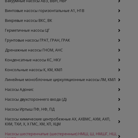
Вакуумные насосы АВЗ, ВВН, НВР
Винтовые насосы горизонтальные А1, Н1В
Вихревые насосы ВКС, ВК
Герметичные насосы ЦГ
Грунтовые насосы ГРАТ, ГРАН, ГРАК
Дренажные насосы ГНОМ, АНС
Конденсатные насосы КС, НКУ
Консольные насосы К, КМ, КМЛ
Линейные моноблочные циркуляционные насосы ЛМ, КМЛ
Насосы Адонис
Насосы двухстороннего входа (Д)
Насосы Иртыш ПФ, НФ, ПД
Насосы химические центробежные АХ, АХВМС, АХМ, АХП,
КХМ, ТХИ, Х, Х ГМС, ХМ, ХП, ХЦМ
Насосы шестеренчатые (шестеренные) НМШ, Ш, НМШГ, НШ,