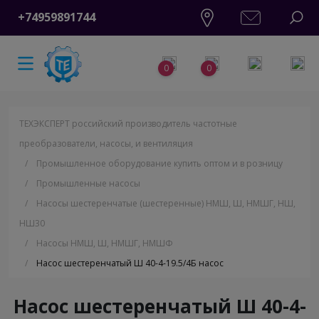
+74959891744
0
0
ТЕХЭКСПЕРТ российский производитель частотные
преобразователи, насосы, и вентиляция
/
Промышленное оборудование купить оптом и в розницу
/
Промышленные насосы
/
Насосы шестеренчатые (шестеренные) НМШ, Ш, НМШГ, НШ,
НШ30
/
Насосы НМШ, Ш, НМШГ, НМШФ
/
Насос шестеренчатый Ш 40-4-19.5/4Б насос
Насос шестеренчатый Ш 40-4-