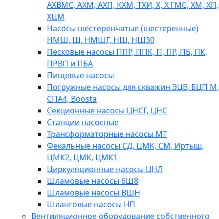
АХВМС, АХМ, АХП, КХМ, ТХИ, Х, Х ГМС, ХМ, ХП,
ХЦМ
Насосы шестеренчатые (шестеренные)
НМШ, Ш, НМШГ, НШ, НШ30
Песковые насосы ППР, ППК, П, ПР, ПБ, ПК,
ПРВП и ПБА
Пищевые насосы
Погружные насосы для скважин ЭЦВ, БЦП М,
СПА4, Boosta
Секционные насосы ЦНСГ, ЦНС
Станции насосные
Трансформаторные насосы МТ
Фекальные насосы СД, ЦМК, СМ, Иртыш,
ЦМК2, ЦМК, ЦМК1
Циркуляционные насосы ЦНЛ
Шламовые насосы 6Ш8
Шламовые насосы ВШН
Шланговые насосы НП
Вентиляционное оборудование собственного