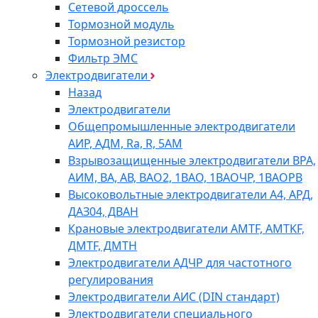
Сетевой дроссель
Тормозной модуль
Тормозной резистор
Фильтр ЭМС
Электродвигатели
Назад
Электродвигатели
Общепромышленные электродвигатели
АИР, АДМ, Ra, R, 5AM
Взрывозащищенные электродвигатели ВРА,
АИМ, ВА, АВ, ВАO2, 1ВАО, 1ВАОЧР, 1ВАОРВ
Высоковольтные электродвигатели A4, АРД,
ДАЗ04, ДВАН
Крановые электродвигатели AMTF, AMTKF,
ДMTF, ДМТН
Электродвигатели АДЧР для частотного
регулирования
Электродвигатели АИС (DIN стандарт)
Электродвигатели специального