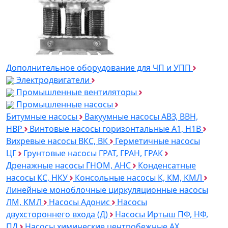
Дополнительное оборудование для ЧП и УПП
Электродвигатели
Промышленные вентиляторы
Промышленные насосы
Битумные насосы
Вакуумные насосы АВЗ, ВВН,
НВР
Винтовые насосы горизонтальные А1, Н1В
Вихревые насосы ВКС, ВК
Герметичные насосы
ЦГ
Грунтовые насосы ГРАТ, ГРАН, ГРАК
Дренажные насосы ГНОМ, АНС
Конденсатные
насосы КС, НКУ
Консольные насосы К, КМ, КМЛ
Линейные моноблочные циркуляционные насосы
ЛМ, КМЛ
Насосы Адонис
Насосы
двухстороннего входа (Д)
Насосы Иртыш ПФ, НФ,
ПД
Насосы химические центробежные АХ,