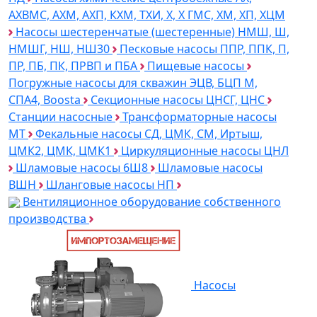
АХВМС, АХМ, АХП, КХМ, ТХИ, Х, Х ГМС, ХМ, ХП, ХЦМ
Насосы шестеренчатые (шестеренные) НМШ, Ш,
НМШГ, НШ, НШ30
Песковые насосы ППР, ППК, П,
ПР, ПБ, ПК, ПРВП и ПБА
Пищевые насосы
Погружные насосы для скважин ЭЦВ, БЦП М,
СПА4, Boosta
Секционные насосы ЦНСГ, ЦНС
Станции насосные
Трансформаторные насосы
МТ
Фекальные насосы СД, ЦМК, СМ, Иртыш,
ЦМК2, ЦМК, ЦМК1
Циркуляционные насосы ЦНЛ
Шламовые насосы 6Ш8
Шламовые насосы
ВШН
Шланговые насосы НП
Вентиляционное оборудование собственного
производства
Насосы