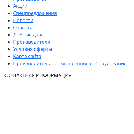
Акции
Спецпредложения
Новости
Отзывы
Добрые дела
Производители
Условия оферты
Карта сайта
Производитель промышленного оборудования
КОНТАКТНАЯ ИНФОРМАЦИЯ
Группа Компаний "ТехЭксперт": производство и
продажа промышленного и инженерного
оборудования (общепромышленные и
врывозащищённые электродвигатели, ч
астотные
преобразователи, вентиляторы, насосы, редуктора,
УПП и системы промышленной вентиляции).
Владелец ресурса: Хмырова Наталья Николаевна. На
сайте невозможно зарегистрироваться и