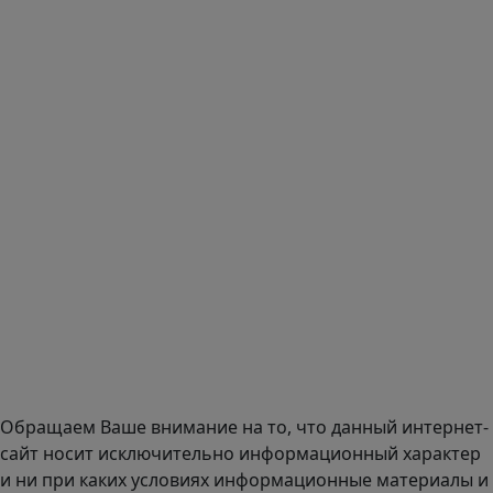
зарегистрироваться и авторизоваться с иностранных
аккаунтов (149-ФЗ), рекомендуем это делать с
использованием российского сервиса авторизации
(использовать почту на Yandex.ru или Mail.ru).
:
Тел.: +7 495 989 1744
E-mail:
zakaz@mmexpert.ru
Адрес офиса в Москве: Варшавское шоссе дом 150к2, БЦ
Селектика, 8 этаж, офис 803.
Адрес офиса в Санкт-Петербурге: улица Савушкина дом
134к1.
Доставка оборудования по всей России.
График работы (часовой пояс Москва)
пн-чт с 9:00 до 18:00; пт до 17:00.
Обращаем Ваше внимание на то, что данный интернет-
сайт носит исключительно информационный характер
и ни при каких условиях информационные материалы и