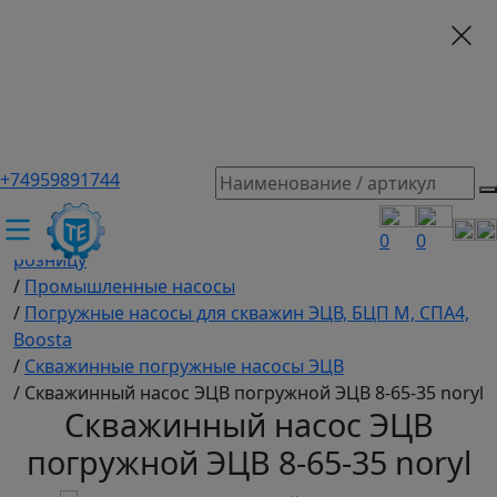
+74959891744
ТЕХЭКСПЕРТ российский производитель частотные
преобразователи, насосы, и вентиляция
/
Промышленное оборудование купить оптом и в
0
0
розницу
/
Промышленные насосы
/
Погружные насосы для скважин ЭЦВ, БЦП М, СПА4,
Boosta
/
Скважинные погружные насосы ЭЦВ
/
Скважинный насос ЭЦВ погружной ЭЦВ 8-65-35 noryl
Скважинный насос ЭЦВ
погружной ЭЦВ 8-65-35 noryl