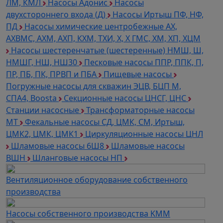
ЛМ, КМЛ
Насосы Адонис
Насосы
двухстороннего входа (Д)
Насосы Иртыш ПФ, НФ,
ПД
Насосы химические центробежные АХ,
АХВМС, АХМ, АХП, КХМ, ТХИ, Х, Х ГМС, ХМ, ХП, ХЦМ
Насосы шестеренчатые (шестеренные) НМШ, Ш,
НМШГ, НШ, НШ30
Песковые насосы ППР, ППК, П,
ПР, ПБ, ПК, ПРВП и ПБА
Пищевые насосы
Погружные насосы для скважин ЭЦВ, БЦП М,
СПА4, Boosta
Секционные насосы ЦНСГ, ЦНС
Станции насосные
Трансформаторные насосы
МТ
Фекальные насосы СД, ЦМК, СМ, Иртыш,
ЦМК2, ЦМК, ЦМК1
Циркуляционные насосы ЦНЛ
Шламовые насосы 6Ш8
Шламовые насосы
ВШН
Шланговые насосы НП
Вентиляционное оборудование собственного
производства
Насосы собственного производства KMM