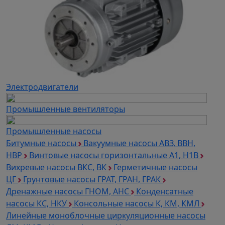
Электродвигатели
Промышленные вентиляторы
Промышленные насосы
Битумные насосы
Вакуумные насосы АВЗ, ВВН,
НВР
Винтовые насосы горизонтальные А1, Н1В
Вихревые насосы ВКС, ВК
Герметичные насосы
ЦГ
Грунтовые насосы ГРАТ, ГРАН, ГРАК
Дренажные насосы ГНОМ, АНС
Конденсатные
насосы КС, НКУ
Консольные насосы К, КМ, КМЛ
Линейные моноблочные циркуляционные насосы