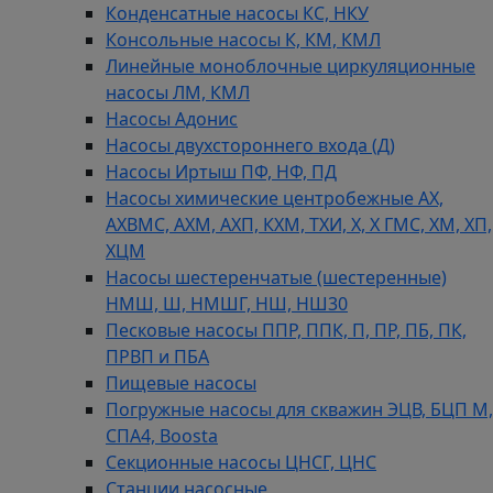
Конденсатные насосы КС, НКУ
Консольные насосы К, КМ, КМЛ
Линейные моноблочные циркуляционные
насосы ЛМ, КМЛ
Насосы Адонис
Насосы двухстороннего входа (Д)
Насосы Иртыш ПФ, НФ, ПД
Насосы химические центробежные АХ,
АХВМС, АХМ, АХП, КХМ, ТХИ, Х, Х ГМС, ХМ, ХП,
ХЦМ
Насосы шестеренчатые (шестеренные)
НМШ, Ш, НМШГ, НШ, НШ30
Песковые насосы ППР, ППК, П, ПР, ПБ, ПК,
ПРВП и ПБА
Пищевые насосы
Погружные насосы для скважин ЭЦВ, БЦП М,
СПА4, Boosta
Секционные насосы ЦНСГ, ЦНС
Станции насосные