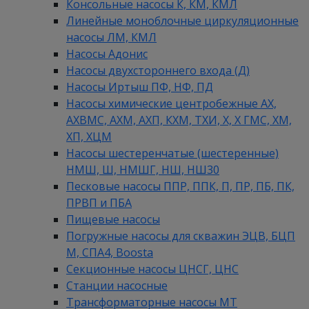
Консольные насосы К, КМ, КМЛ
Линейные моноблочные циркуляционные
насосы ЛМ, КМЛ
Насосы Адонис
Насосы двухстороннего входа (Д)
Насосы Иртыш ПФ, НФ, ПД
Насосы химические центробежные АХ,
АХВМС, АХМ, АХП, КХМ, ТХИ, Х, Х ГМС, ХМ,
ХП, ХЦМ
Насосы шестеренчатые (шестеренные)
НМШ, Ш, НМШГ, НШ, НШ30
Песковые насосы ППР, ППК, П, ПР, ПБ, ПК,
ПРВП и ПБА
Пищевые насосы
Погружные насосы для скважин ЭЦВ, БЦП
М, СПА4, Boosta
Секционные насосы ЦНСГ, ЦНС
Станции насосные
Трансформаторные насосы МТ