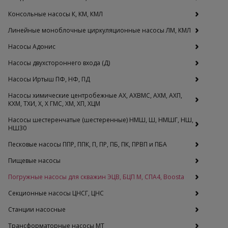
Консольные насосы К, КМ, КМЛ
Линейные моноблочные циркуляционные насосы ЛМ, КМЛ
Насосы Адонис
Насосы двухстороннего входа (Д)
Насосы Иртыш ПФ, НФ, ПД
Насосы химические центробежные АХ, АХВМС, АХМ, АХП,
КХМ, ТХИ, Х, Х ГМС, ХМ, ХП, ХЦМ
Насосы шестеренчатые (шестеренные) НМШ, Ш, НМШГ, НШ,
НШ30
Песковые насосы ППР, ППК, П, ПР, ПБ, ПК, ПРВП и ПБА
Пищевые насосы
Погружные насосы для скважин ЭЦВ, БЦП М, СПА4, Boosta
Секционные насосы ЦНСГ, ЦНС
Станции насосные
Трансформаторные насосы МТ