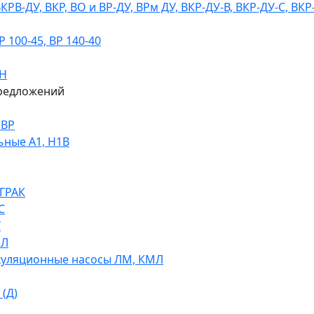
В-ДУ, ВКР, ВО и ВР-ДУ, ВРм ДУ, ВКР-ДУ-В, ВКР-ДУ-С, ВКР
100-45, ВР 140-40
ДН
редложений
НВР
ьные А1, Н1В
 ГРАК
С
У
МЛ
уляционные насосы ЛМ, КМЛ
(Д)