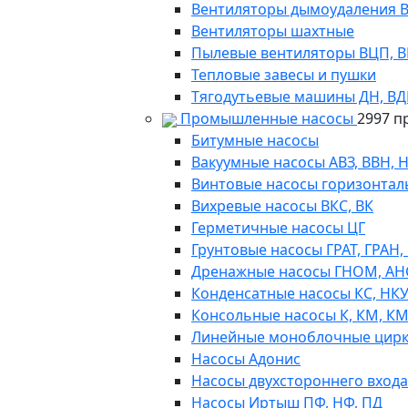
Вентиляторы дымоудаления ВКР
Вентиляторы шахтные
Пылевые вентиляторы ВЦП, ВР 
Тепловые завесы и пушки
Тягодутьевые машины ДН, В
Промышленные насосы
2997 п
Битумные насосы
Вакуумные насосы АВЗ, ВВН, 
Винтовые насосы горизонтал
Вихревые насосы ВКС, ВК
Герметичные насосы ЦГ
Грунтовые насосы ГРАТ, ГРАН,
Дренажные насосы ГНОМ, АН
Конденсатные насосы КС, НК
Консольные насосы К, КМ, К
Линейные моноблочные цирк
Насосы Адонис
Насосы двухстороннего входа 
Насосы Иртыш ПФ, НФ, ПД