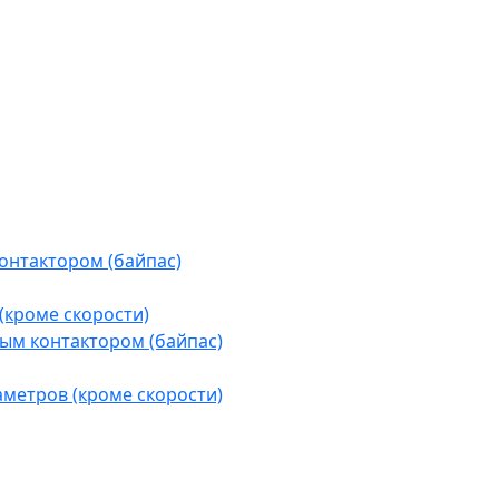
контактором (байпас)
(кроме скорости)
ым контактором (байпас)
аметров (кроме скорости)