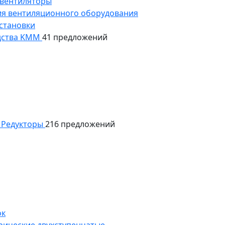
 вентиляторы
ия вентиляционного оборудования
становки
дства KMM
41 предложений
Редукторы
216 предложений
ок