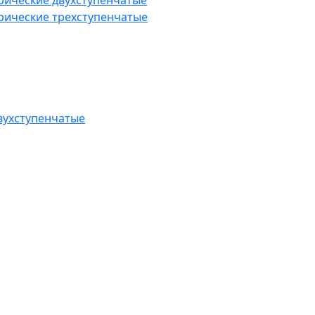
рические двухступенчатые
рические трехступенчатые
вухступенчатые