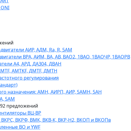
TART
 ONI
жений
игатели АИР, АДМ, Ra, R, 5AM
гатели ВРА, АИМ, ВА, АВ, ВАO2, 1ВАО, 1ВАОЧР, 1ВАОРВ
тели A4, АРД, ДАЗ04, ДВАН
AMTF, AMTKF, ДMTF, ДМТН
астотного регулирования
тандарт)
го назначения: АМН, АИРП, АИР, 5АМН, 5АН
А, 5АМ
592 предложений
ентиляторы ВЦ-ВР
КРС, ВКРФ, ВМК, ВКВ-К, ВКР-Н2, ВКОП и ВКОПв
ленные ВО и YWF