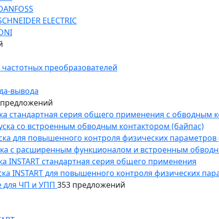
 DANFOSS
SCHNEIDER ELECTRIC
ONI
й
 частотных преобразователей
да-вывода
 предложений
уска стандартная серия общего применения с обводным 
пуска со встроенным обводным контактором (байпас)
пуска для повышенного контроля физических параметров 
уска с расширенным функционалом и встроенным обводн
уска INSTART стандартная серия общего применения
пуска INSTART для повышенного контроля физических пар
 для ЧП и УПП
353 предложений