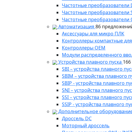
Частотные преобразователи
Частотные преобразователи 
Частотные преобразователи 
Автоматизация
86 предложени
Аксессуары для микро ПЛК
Контроллеры компактные для
Контроллеры ОЕМ
Модули распределенного вво
Устройства плавного пуска
166
SBI – устройства плавного п
SBIM – устройства плавного 
SBIP - устройства плавного 
SNI – устройства плавного п
SSI – устройства плавного п
SSIP - устройства плавного 
Дополнительное оборудование
Дроссель DC
Моторный дроссель