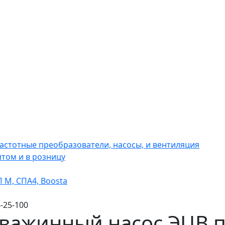
астотные преобразователи, насосы, и вентиляция
том и в розницу
 М, СПА4, Boosta
-25-100
важинный насос ЭЦВ п