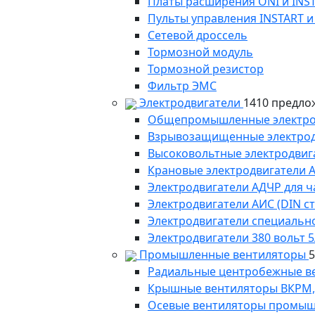
Платы расширения ONI и INS
Пульты управления INSTART и
Сетевой дроссель
Тормозной модуль
Тормозной резистор
Фильтр ЭМС
Электродвигатели
1410 предло
Общепромышленные электродв
Взрывозащищенные электродви
Высоковольтные электродвига
Крановые электродвигатели 
Электродвигатели АДЧР для ч
Электродвигатели АИС (DIN с
Электродвигатели специально
Электродвигатели 380 вольт 5
Промышленные вентиляторы
Радиальные центробежные в
Крышные вентиляторы ВКРМ, В
Осевые вентиляторы промыш