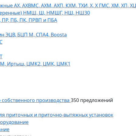
ые АХ, АХВМС, АХМ, АХП, КХМ, ТХИ, Х, Х ГМС, ХМ, ХП, Х
теренные) НМШ, Ш, НМШГ, НШ, НШ30
 ПР, ПБ, ПК, ПРВП и ПБА
н ЭЦВ, БЦП М, СПА4, Boosta
С
Т
СМ, Иртыш, ЦМК2, ЦМК, ЦМК1
 собственного производства
350 предложений
ля приточных и приточно-вытяжных установок
борудование
ание