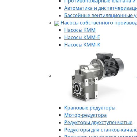
Противопожарные клапана и
Автоматика и диспетчеризац
Бассейные вентиляционные у
Насосы собственного произво
Насосы КММ
Насосы КММ-Е
Насосы КММ-К
Крановые редукторы
Мотор-редуктора
Редукторы двухступенчатые
Редукторы для станков-качал