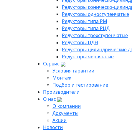
Редукторы коническо-цилинд
Редукторы коническо-цилинд
Редукторы одноступенчатые
Редукторы типа РМ
Редукторы типа РЦД
Редукторы трехступенчатые
Редукторы ЦДН
Редукторы цилиндрические д
Редукторы червячные
Сервис
Условия гарантии
Монтаж
Подбор и тестирование
Производители
О нас
О компании
Документы
Акции
Новости