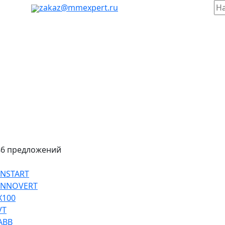
таж, 803
zakaz@mmexpert.ru
86 предложений
INSTART
 INNOVERT
Х100
VT
ABB