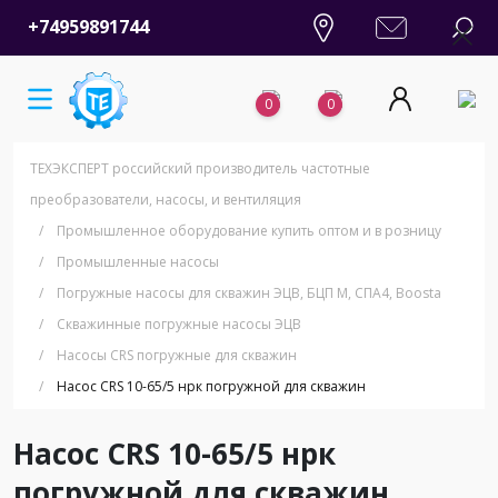
+74959891744
0
0
ТЕХЭКСПЕРТ российский производитель частотные
преобразователи, насосы, и вентиляция
/
Промышленное оборудование купить оптом и в розницу
/
Промышленные насосы
/
Погружные насосы для скважин ЭЦВ, БЦП М, СПА4, Boosta
/
Скважинные погружные насосы ЭЦВ
/
Насосы CRS погружные для скважин
/
Насос CRS 10-65/5 нрк погружной для скважин
Насос CRS 10-65/5 нрк
погружной для скважин