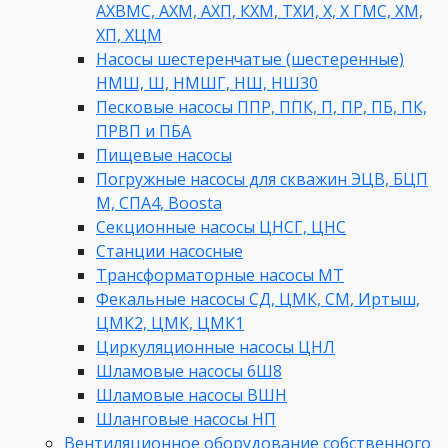
АХВМС, АХМ, АХП, КХМ, ТХИ, Х, Х ГМС, ХМ,
ХП, ХЦМ
Насосы шестеренчатые (шестеренные)
НМШ, Ш, НМШГ, НШ, НШ30
Песковые насосы ППР, ППК, П, ПР, ПБ, ПК,
ПРВП и ПБА
Пищевые насосы
Погружные насосы для скважин ЭЦВ, БЦП
М, СПА4, Boosta
Секционные насосы ЦНСГ, ЦНС
Станции насосные
Трансформаторные насосы МТ
Фекальные насосы СД, ЦМК, СМ, Иртыш,
ЦМК2, ЦМК, ЦМК1
Циркуляционные насосы ЦНЛ
Шламовые насосы 6Ш8
Шламовые насосы ВШН
Шланговые насосы НП
Вентиляционное оборудование собственного