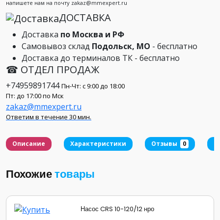
напишете нам на почту zakaz@mmexpert.ru
ДОСТАВКА
Доставка
по Москва и РФ
Самовывоз склад
Подольск, МО
- бесплатно
Доставка до терминалов ТК - бесплатно
☎ ОТДЕЛ ПРОДАЖ
+74959891744
Пн-Чт: с 9:00 до 18:00
Пт: до 17:00 по Мск
zakaz@mmexpert.ru
Ответим в течение 30 мин.
Описание
Характеристики
Отзывы
0
Д
Похожие
товары
Насос CRS 10-120/12 нро