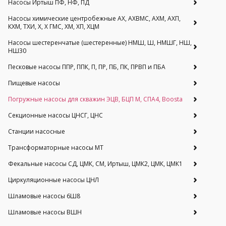
Насосы Иртыш ПФ, НФ, ПД
Насосы химические центробежные АХ, АХВМС, АХМ, АХП,
КХМ, ТХИ, Х, Х ГМС, ХМ, ХП, ХЦМ
Насосы шестеренчатые (шестеренные) НМШ, Ш, НМШГ, НШ,
НШ30
Песковые насосы ППР, ППК, П, ПР, ПБ, ПК, ПРВП и ПБА
Пищевые насосы
Погружные насосы для скважин ЭЦВ, БЦП М, СПА4, Boosta
Секционные насосы ЦНСГ, ЦНС
Станции насосные
Трансформаторные насосы МТ
Фекальные насосы СД, ЦМК, СМ, Иртыш, ЦМК2, ЦМК, ЦМК1
Циркуляционные насосы ЦНЛ
Шламовые насосы 6Ш8
Шламовые насосы ВШН