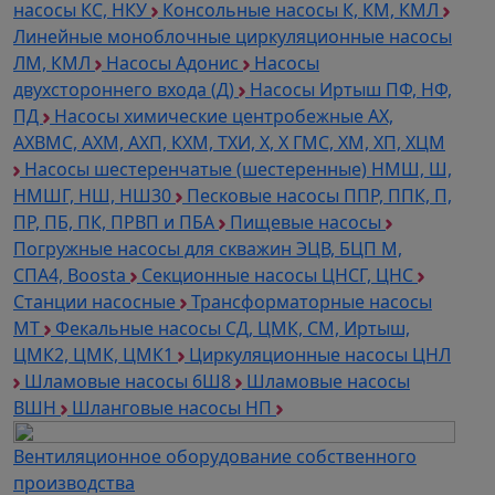
насосы КС, НКУ
Консольные насосы К, КМ, КМЛ
Линейные моноблочные циркуляционные насосы
ЛМ, КМЛ
Насосы Адонис
Насосы
двухстороннего входа (Д)
Насосы Иртыш ПФ, НФ,
ПД
Насосы химические центробежные АХ,
АХВМС, АХМ, АХП, КХМ, ТХИ, Х, Х ГМС, ХМ, ХП, ХЦМ
Насосы шестеренчатые (шестеренные) НМШ, Ш,
НМШГ, НШ, НШ30
Песковые насосы ППР, ППК, П,
ПР, ПБ, ПК, ПРВП и ПБА
Пищевые насосы
Погружные насосы для скважин ЭЦВ, БЦП М,
СПА4, Boosta
Секционные насосы ЦНСГ, ЦНС
Станции насосные
Трансформаторные насосы
МТ
Фекальные насосы СД, ЦМК, СМ, Иртыш,
ЦМК2, ЦМК, ЦМК1
Циркуляционные насосы ЦНЛ
Шламовые насосы 6Ш8
Шламовые насосы
ВШН
Шланговые насосы НП
Вентиляционное оборудование собственного
производства