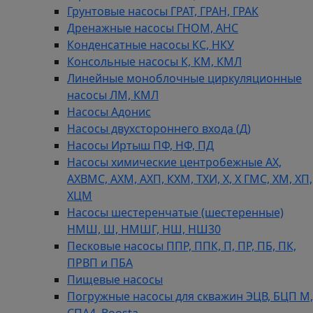
Грунтовые насосы ГРАТ, ГРАН, ГРАК
Дренажные насосы ГНОМ, АНС
Конденсатные насосы КС, НКУ
Консольные насосы К, КМ, КМЛ
Линейные моноблочные циркуляционные
насосы ЛМ, КМЛ
Насосы Адонис
Насосы двухстороннего входа (Д)
Насосы Иртыш ПФ, НФ, ПД
Насосы химические центробежные АХ,
АХВМС, АХМ, АХП, КХМ, ТХИ, Х, Х ГМС, ХМ, ХП,
ХЦМ
Насосы шестеренчатые (шестеренные)
НМШ, Ш, НМШГ, НШ, НШ30
Песковые насосы ППР, ППК, П, ПР, ПБ, ПК,
ПРВП и ПБА
Пищевые насосы
Погружные насосы для скважин ЭЦВ, БЦП М,