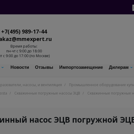
+7(495) 989-17-44
akaz@mmexpert.ru
Время работы:
пн-чт с 9:00 до 18:00
пт с 9:00 до 17:00 (по Москве)
с
Новости
Отзывы
Импортозамещение
Дилерам
разователи, насосы, и вентиляция
/
Промышленное оборудование купит
osta
/
Скважинные погружные насосы ЭЦВ
/
Скважинные погружные н
инный насос ЭЦВ погружной ЭЦВ 