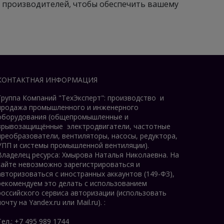
 производителей, чтобы обеспечить вашему
КОНТАКТНАЯ ИНФОРМАЦИЯ
Группа Компаний "ТехЭксперт": производство и
продажа промышленного и инженерного
оборудования (общепромышленные и
врывозащищённые электродвигатели, ч
астотные
преобразователи, вентиляторы, насосы, редуктора,
УПП и системы промышленной вентиляции).
Владелец ресурса: Хмырова Наталья Николаевна. На
сайте невозможно зарегистрироваться и
авторизоваться с иностранных аккаунтов (149-ФЗ),
рекомендуем это делать с использованием
российского сервиса авторизации (использовать
почту на Yandex.ru или Mail.ru).
:
Тел.: +7 495 989 1744