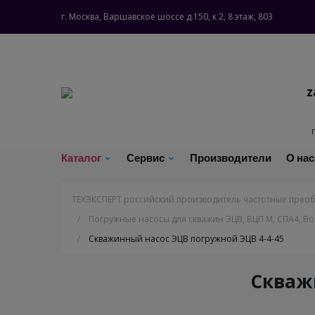
г. Москва, Варшавское шоссе д.150, к 2, 8 этаж, 803
z
Каталог
Сервис
Производители
О на
ТЕХЭКСПЕРТ российский производитель частотные преоб
/
Погружные насосы для скважин ЭЦВ, БЦП М, СПА4, Bo
/
Скважинный насос ЭЦВ погружной ЭЦВ 4-4-45
Скваж