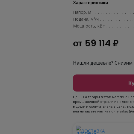
Характеристики
Напор, м
...............
Подача, м³/ч
............
Мощность, кВт
..........
от 59 114 ₽
Нашли дешевле? Снизим 
Ку
Цены на товары в этом магазине но
промышленной отрасли и не являют
модели и окончательные цены, пожа
или напишете нам на почту zakaz@
ДОСТАВКА