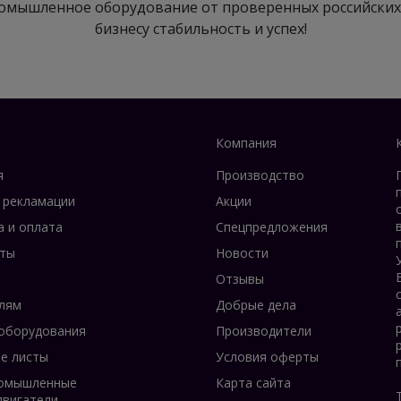
омышленное оборудование от проверенных российских
бизнесу стабильность и успех!
Компания
я
Производство
 рекламации
Акции
а и оплата
Спецпредложения
ты
Новости
Отзывы
лям
Добрые дела
оборудования
Производители
е листы
Условия оферты
омышленные
Карта сайта
двигатели