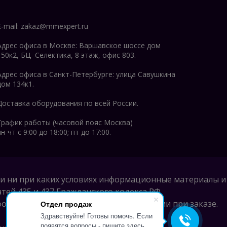
E-mail:
zakaz@mmexpert.ru
Адрес офиса в Москве: Варшавское шоссе дом
150к2, БЦ Селектика, 8 этаж, офис 803.
Адрес офиса в Санкт-Петербурге: улица Савушкина
дом 134к1.
Доставка оборудования по всей России.
График работы (часовой пояс Москва)
пн-чт с 9:00 до 18:00; пт до 17:00.
и ни при каких условиях информационные материалы и
ей 435 и 437 Гражданского кодекса РФ.
нного звонка на номер, указанный Вами при заказе.
Отдел продаж
Здравствуйте! Готовы помочь. Если
появятся вопросы - пишите здесь.