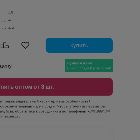
........................................
45
...........................................
4
.............................................
2,2
Купить
Лучшая цена
цену!
Ниже средней рыночной
пить оптом от 3 шт.
сят рекомендательный характер из-за особенностей
ся окончательными для продаж. Чтобы уточнить параметры,
луйста, обратитесь к сотрудникам по телефонам +74959891744
mmexpert.ru