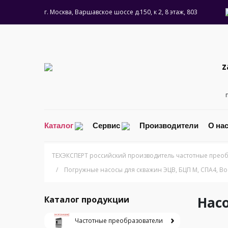
г. Москва, Варшавское шоссе д.150, к 2, 8 этаж, 803
z
Каталог
Сервис
Производители
О на
ТЕХЭКСПЕРТ российский производитель частотные преоб
/
Погружные насосы для скважин ЭЦВ, БЦП М, СПА4, Bo
Насо
Каталог продукции
Частотные преобразователи