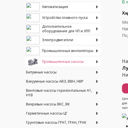
В 
Автоматизация
Ха
Устройства плавного пуска
Мо
Дополнительное
На
оборудование для ЧП и УПП
По
Электродвигатели
Промышленные вентиляторы
На
Промышленные насосы
Лу
Битумные насосы
Ни
Вакуумные насосы АВЗ, ВВН, НВР
Винтовые насосы горизонтальные А1,
Н1В
Цен
для
Вихревые насосы ВКС, ВК
нап
Герметичные насосы ЦГ
Грунтовые насосы ГРАТ, ГРАН, ГРАК