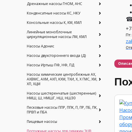
Дренажные насосы ГНОМ, АНС
Конденсатные насосы КС, НКУ
☎
Консольные насосы К, КМ, КМЛ
+7
Линейные моноблочные
Пт:
циркуляционные насосы ЛМ, КМЛ
za
Насосы Адонис
Отв
Насосы двухстороннего входа (Д)
Описа
Насосы Иртыш ПФ, НФ, ПД
Насосы химические центробежные АХ,
По
АХВМС, АХМ, АХП, КХМ, ТХИ, Х, Х ГМС, ХМ,
ХП, ХЦМ
Насосы шестеренчатые (шестеренные)
НМШ, Ш, НМШГ, НШ, НШ30
Песковые насосы ППР, ППК, П, ПР, ПБ, ПК,
ПРВП и ПБА
Пищевые насосы
Погружные насосы для скважин ЭЦВ,