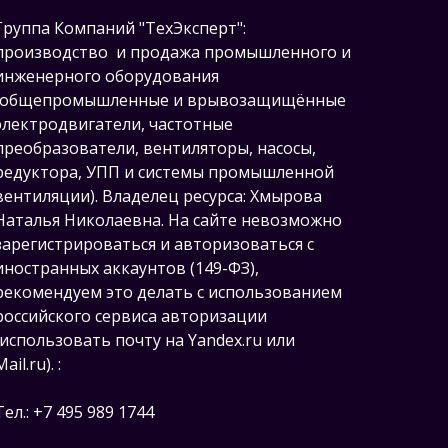
Группа Компаний "ТехЭксперт":
производство и продажа промышленного и
инженерного оборудования
(общепромышленные и врывозащищённые
электродвигатели, ч
астотные
преобразователи, вентиляторы, насосы,
редуктора, УПП и системы промышленной
вентиляции).
Владелец ресурса: Хмырова
Наталья Николаевна. На сайте невозможно
зарегистрироваться и авторизоваться с
иностранных аккаунтов (149-ФЗ),
рекомендуем это делать с использованием
российского сервиса авторизации
(использовать почту на Yandex.ru или
Mail.ru).
:
Тел.: +7 495 989 1744