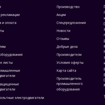
я
Производство
 рекламации
Акции
а и оплата
Спецпредложения
ты
Новости
Отзывы
лям
Добрые дела
оборудования
Производители
е листы
Условия оферты
омышленные
Карта сайта
двигатели
Производитель
промышленного
защищенные
двигатели
оборудования
ольтные электродвигатели