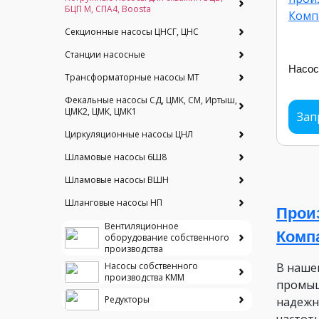
БЦП М, СПА4, Boosta
Секционные насосы ЦНСГ, ЦНС
Станции насосные
Насос
Трансформаторные насосы МТ
Фекальные насосы СД, ЦМК, СМ, Иртыш,
ЦМК2, ЦМК, ЦМК1
Зап
Циркуляционные насосы ЦНЛ
Шламовые насосы 6Ш8
Шламовые насосы ВШН
Шланговые насосы НП
Прои
Вентиляционное
Комп
оборудование собственного
производства
В наше
Насосы собственного
производства KMM
промыш
Редукторы
надежн
частот