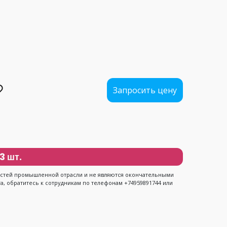
................
...........
.............
Запросить цену
3 шт.
ностей промышленной отрасли и не являются окончательными
, обратитесь к сотрудникам по телефонам +74959891744 или