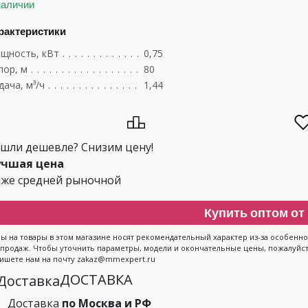
наличии
рактеристики
щность, кВт
.......................................
0,75
пор, м
............................................
80
дача, м³/ч
..........................................
1,44
шли дешевле? Снизим цену!
чшая цена
же средней рыночной
Купить оптом от 
ы на товары в этом магазине носят рекомендательный характер из-за особен
 продаж. Чтобы уточнить параметры, модели и окончательные цены, пожалуйста
ишете нам на почту zakaz@mmexpert.ru
ДОСТАВКА
Доставка
по Москва и РФ