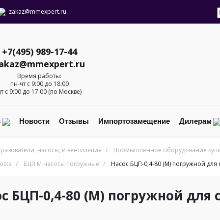
zakaz@mmexpert.ru
+7(495) 989-17-44
akaz@mmexpert.ru
Время работы:
пн-чт с 9:00 до 18:00
пт с 9:00 до 17:00 (по Москве)
с
Новости
Отзывы
Импортозамещение
Дилерам
разователи, насосы, и вентиляция
/
Промышленное оборудование купит
osta
/
БЦП М насосы погружные
/
Насос БЦП-0,4-80 (М) погружной для
с БЦП-0,4-80 (М) погружной для