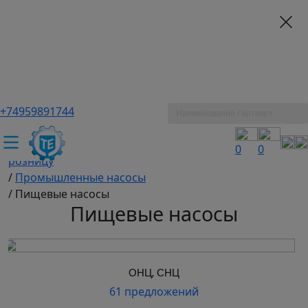
+74959891744
ТЕХЭКСПЕРТ российский производитель частотные
преобразователи, насосы, и вентиляция
/
Промышленное оборудование купить оптом и в
0
0
розницу
/
Промышленные насосы
/
Пищевые насосы
Пищевые насосы
ОНЦ, СНЦ
61 предложений