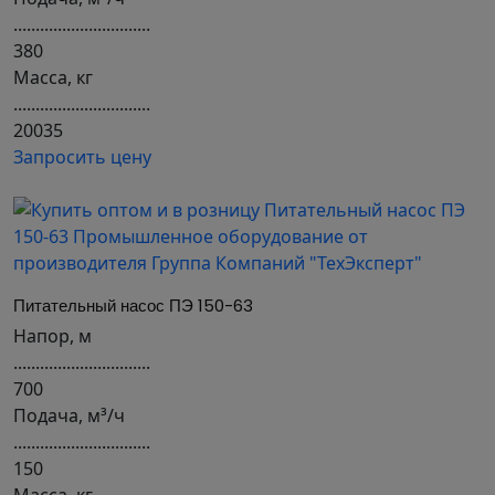
...............................
380
Масса, кг
...............................
20035
Запросить цену
Питательный насос ПЭ 150-63
Напор, м
...............................
700
Подача, м³/ч
...............................
150