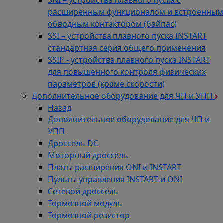
расширенным функционалом и встроенным
обводным контактором (байпас)
SSI – устройства плавного пуска INSTART
стандартная серия общего применения
SSIP - устройства плавного пуска INSTART
для повышенного контроля физических
параметров (кроме скорости)
Дополнительное оборудование для ЧП и УПП
Назад
Дополнительное оборудование для ЧП и
УПП
Дроссель DC
Моторный дроссель
Платы расширения ONI и INSTART
Пульты управления INSTART и ONI
Сетевой дроссель
Тормозной модуль
Тормозной резистор