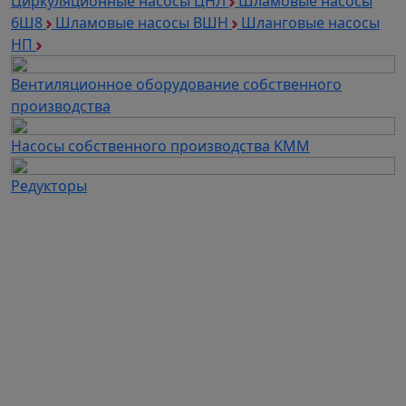
Циркуляционные насосы ЦНЛ
Шламовые насосы
6Ш8
Шламовые насосы ВШН
Шланговые насосы
НП
Вентиляционное оборудование собственного
производства
Насосы собственного производства KMM
Редукторы
Каталог продукции
Частотные преобразователи
Автоматизация
Устройства плавного пуска