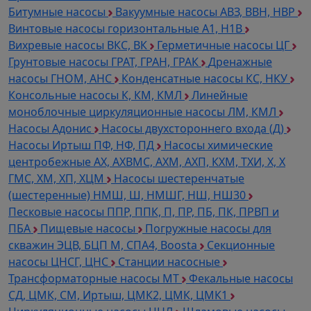
Битумные насосы
Вакуумные насосы АВЗ, ВВН, НВР
Винтовые насосы горизонтальные А1, Н1В
Вихревые насосы ВКС, ВК
Герметичные насосы ЦГ
Грунтовые насосы ГРАТ, ГРАН, ГРАК
Дренажные
насосы ГНОМ, АНС
Конденсатные насосы КС, НКУ
Консольные насосы К, КМ, КМЛ
Линейные
моноблочные циркуляционные насосы ЛМ, КМЛ
Насосы Адонис
Насосы двухстороннего входа (Д)
Насосы Иртыш ПФ, НФ, ПД
Насосы химические
центробежные АХ, АХВМС, АХМ, АХП, КХМ, ТХИ, Х, Х
ГМС, ХМ, ХП, ХЦМ
Насосы шестеренчатые
(шестеренные) НМШ, Ш, НМШГ, НШ, НШ30
Песковые насосы ППР, ППК, П, ПР, ПБ, ПК, ПРВП и
ПБА
Пищевые насосы
Погружные насосы для
скважин ЭЦВ, БЦП М, СПА4, Boosta
Секционные
насосы ЦНСГ, ЦНС
Станции насосные
Трансформаторные насосы МТ
Фекальные насосы
СД, ЦМК, СМ, Иртыш, ЦМК2, ЦМК, ЦМК1