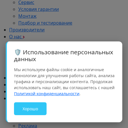
Сервис
Условия гарантии
Монтаж
Подбор и тестирование
Производители
О нас
Назад
О нас
🛡️ Использование персональных
О компании
данных
Документы
Мы используем файлы cookie и аналогичные
Акции
технологии для улучшения работы сайта, анализа
Новости
трафика и персонализации контента. Продолжая
Отзывы
использовать наш сайт, вы соглашаетесь с нашей
Импортозамещение
Политикой конфиденциальности
.
Дилерам
Назад
Хорошо
Дилерам
Обучение
Реклама