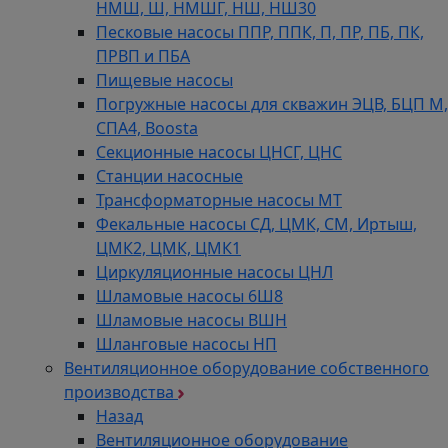
НМШ, Ш, НМШГ, НШ, НШ30
Песковые насосы ППР, ППК, П, ПР, ПБ, ПК,
ПРВП и ПБА
Пищевые насосы
Погружные насосы для скважин ЭЦВ, БЦП М,
СПА4, Boosta
Секционные насосы ЦНСГ, ЦНС
Станции насосные
Трансформаторные насосы МТ
Фекальные насосы СД, ЦМК, СМ, Иртыш,
ЦМК2, ЦМК, ЦМК1
Циркуляционные насосы ЦНЛ
Шламовые насосы 6Ш8
Шламовые насосы ВШН
Шланговые насосы НП
Вентиляционное оборудование собственного
производства
Назад
Вентиляционное оборудование