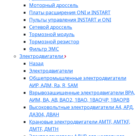
Моторный дроссель
Платы расширения ONI и INSTART
Пульты управления INSTART и ONI
Сетевой дроссель
Тормозной модуль
Тормозной резистор
Фильтр ЭМС
Электродвигатели
Назад
Электродвигатели
Общепромышленные электродвигатели
АИР, АДМ, Ra, R, 5AM
Взрывозащищенные электродвигатели ВРА,
АИМ, ВА, АВ, ВАO2, 1ВАО, 1ВАОЧР, 1ВАОРВ
Высоковольтные электродвигатели A4, АРД,
ДАЗ04, ДВАН
Крановые электродвигатели AMTF, AMTKF,
ДMTF, ДМТН