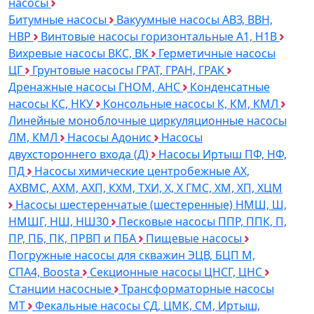
насосы
Битумные насосы
Вакуумные насосы АВЗ, ВВН,
НВР
Винтовые насосы горизонтальные А1, Н1В
Вихревые насосы ВКС, ВК
Герметичные насосы
ЦГ
Грунтовые насосы ГРАТ, ГРАН, ГРАК
Дренажные насосы ГНОМ, АНС
Конденсатные
насосы КС, НКУ
Консольные насосы К, КМ, КМЛ
Линейные моноблочные циркуляционные насосы
ЛМ, КМЛ
Насосы Адонис
Насосы
двухстороннего входа (Д)
Насосы Иртыш ПФ, НФ,
ПД
Насосы химические центробежные АХ,
АХВМС, АХМ, АХП, КХМ, ТХИ, Х, Х ГМС, ХМ, ХП, ХЦМ
Насосы шестеренчатые (шестеренные) НМШ, Ш,
НМШГ, НШ, НШ30
Песковые насосы ППР, ППК, П,
ПР, ПБ, ПК, ПРВП и ПБА
Пищевые насосы
Погружные насосы для скважин ЭЦВ, БЦП М,
СПА4, Boosta
Секционные насосы ЦНСГ, ЦНС
Станции насосные
Трансформаторные насосы
МТ
Фекальные насосы СД, ЦМК, СМ, Иртыш,