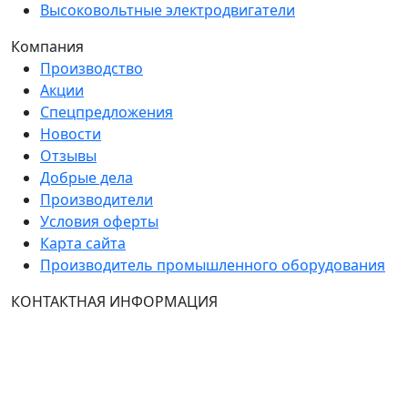
Высоковольтные электродвигатели
Компания
Производство
Акции
Спецпредложения
Новости
Отзывы
Добрые дела
Производители
Условия оферты
Карта сайта
Производитель промышленного оборудования
КОНТАКТНАЯ ИНФОРМАЦИЯ
Группа Компаний "ТехЭксперт": производство и
продажа промышленного и инженерного
оборудования (общепромышленные и
врывозащищённые электродвигатели, ч
астотные