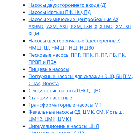
Насосы двухстороннего входа (Д)
Насосы Иртыш ПФ, НФ, ПД
Насосы химические центробежные АХ,
АХВМС, АХМ, АХП, КХМ, ТХИ, Х, Х ГМС, ХМ, ХП,
ХЦМ
Насосы шестеренчатые (шестеренные)
НМШ, Ш, НМШГ, НШ, НШ30
Песковые насосы ППР, ППК, П, ПР, ПБ, ПК,
ПРВП и ПБА
Пищевые насосы
Погружные насосы для скважин ЭЦВ, БЦП М,
СПА4, Boosta
Секционные насосы ЦНСГ, ЦНС
Станции насосные
Трансформаторные насосы МТ
Фекальные насосы СД, ЦМК, СМ, Иртыш,
ЦМК2, ЦМК, ЦМК1
Циркуляционные насосы ЦНЛ