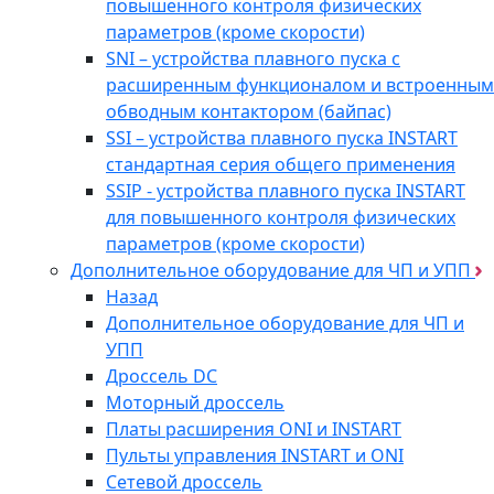
повышенного контроля физических
параметров (кроме скорости)
SNI – устройства плавного пуска с
расширенным функционалом и встроенным
обводным контактором (байпас)
SSI – устройства плавного пуска INSTART
стандартная серия общего применения
SSIP - устройства плавного пуска INSTART
для повышенного контроля физических
параметров (кроме скорости)
Дополнительное оборудование для ЧП и УПП
Назад
Дополнительное оборудование для ЧП и
УПП
Дроссель DC
Моторный дроссель
Платы расширения ONI и INSTART
Пульты управления INSTART и ONI
Сетевой дроссель