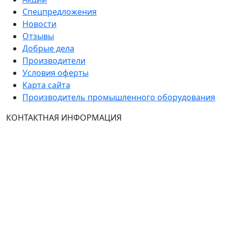
Спецпредложения
Новости
Отзывы
Добрые дела
Производители
Условия оферты
Карта сайта
Производитель промышленного оборудования
КОНТАКТНАЯ ИНФОРМАЦИЯ
Группа Компаний "ТехЭксперт": производство и
продажа промышленного и инженерного
оборудования (общепромышленные и
врывозащищённые электродвигатели, ч
астотные
преобразователи, вентиляторы, насосы, редуктора,
УПП и системы промышленной вентиляции).
Владелец ресурса: Хмырова Наталья Николаевна. На
сайте невозможно зарегистрироваться и
авторизоваться с иностранных аккаунтов (149-ФЗ),