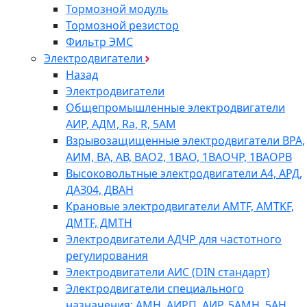
Тормозной модуль
Тормозной резистор
Фильтр ЭМС
Электродвигатели
Назад
Электродвигатели
Общепромышленные электродвигатели
АИР, АДМ, Ra, R, 5AM
Взрывозащищенные электродвигатели ВРА,
АИМ, ВА, АВ, ВАO2, 1ВАО, 1ВАОЧР, 1ВАОРВ
Высоковольтные электродвигатели A4, АРД,
ДАЗ04, ДВАН
Крановые электродвигатели AMTF, AMTKF,
ДMTF, ДМТН
Электродвигатели АДЧР для частотного
регулирования
Электродвигатели АИС (DIN стандарт)
Электродвигатели специального
назначения: АМН, АИРП, АИР, 5АМН, 5АН