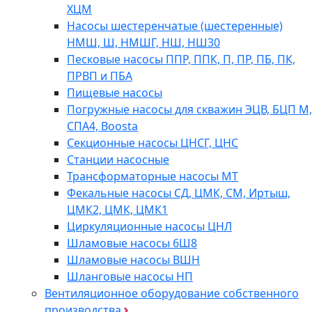
ХЦМ
Насосы шестеренчатые (шестеренные)
НМШ, Ш, НМШГ, НШ, НШ30
Песковые насосы ППР, ППК, П, ПР, ПБ, ПК,
ПРВП и ПБА
Пищевые насосы
Погружные насосы для скважин ЭЦВ, БЦП М,
СПА4, Boosta
Секционные насосы ЦНСГ, ЦНС
Станции насосные
Трансформаторные насосы МТ
Фекальные насосы СД, ЦМК, СМ, Иртыш,
ЦМК2, ЦМК, ЦМК1
Циркуляционные насосы ЦНЛ
Шламовые насосы 6Ш8
Шламовые насосы ВШН
Шланговые насосы НП
Вентиляционное оборудование собственного
производства