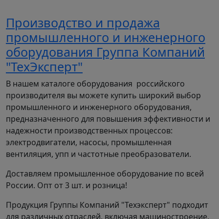
ОНЦ - центробежный насос для молочной
Производство и продажа
отрасли промышленности;
1 - исполнение с абсолютным давлением на
промышленного и инженерного
входе до 6 кгс/см²;
оборудования Группа Компаний
М - модернизированный;
"ТехЭксперт"
25 - подача, м³/ч;
20 - напор, м;
В нашем каталоге оборудования российского
55 - двойное торцовое уплотнение с
производителя вы можете купить широкий выбор
подводом затворной жидкости от
промышленного и инженерного оборудования,
магистрали;
предназначенного для повышения эффективности и
50 - условный диаметр патрубков.
надежности производственных процессов:
электродвигатели, насосы, промышленная
Если пищевой центробежный насос ОНЦ
вентиляция, упп и частотные преобразователи.
применяется при производстве молока, то
оборудование обязательно должно
Доставляем промышленное оборудование по всей
подтверждаться гигиеническим сертификатом.
России. Опт от 3 шт. и розница!
При перекачивании легковоспламеняющихся
Продукция Группы Компаний "Техэксперт" подходит
жидкостей (в том числе спирта) насос ОНЦ
для различных отраслей, включая машиностроение,