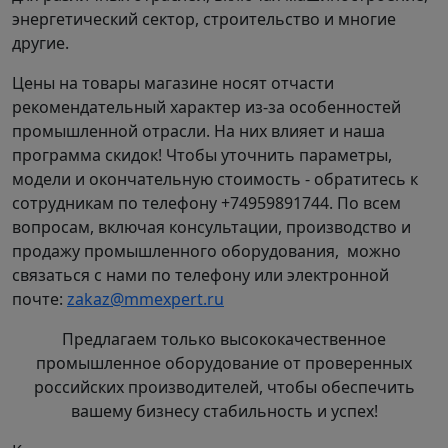
оснащается взрывозащищенным двигателем.
энергетический сектор, строительство и многие
другие.
Для бесфундаментной установки пищевые
Цены на товары магазине носят отчасти
насосы (некоторых модификаций ОНЦ) могут
рекомендательный характер из-за особенностей
оснащаться опорными лапами или ножками.
промышленной отрасли. На них влияет и наша
программа скидок! Чтобы уточнить параметры,
Эмульгаторы насоса ОНЦ изготовлены из
модели и окончательную стоимость - обратитесь к
нержавеющей стали (12Х18Н10Т).
сотрудникам по телефону +74959891744. По всем
вопросам, включая консультации, производство и
Климатическое исполнение и категория
продажу промышленного оборудования, можно
размещения молочного насоса ОНЦ - У2.
связаться с нами по телефону или электронной
почте:
zakaz@mmexpert.ru
Предлагаем только высококачественное
промышленное оборудование от проверенных
российских производителей, чтобы обеспечить
вашему бизнесу стабильность и успех!