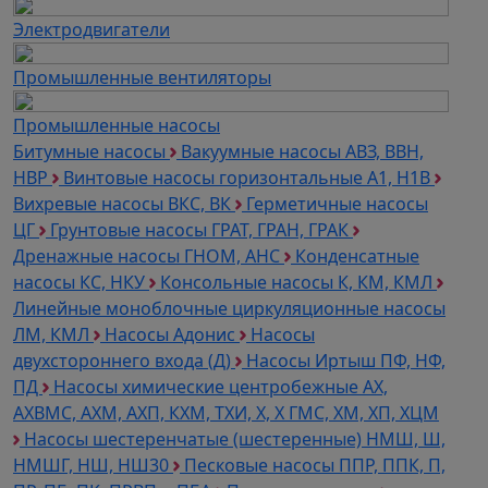
Электродвигатели
Промышленные вентиляторы
Промышленные насосы
Битумные насосы
Вакуумные насосы АВЗ, ВВН,
НВР
Винтовые насосы горизонтальные А1, Н1В
Вихревые насосы ВКС, ВК
Герметичные насосы
ЦГ
Грунтовые насосы ГРАТ, ГРАН, ГРАК
Дренажные насосы ГНОМ, АНС
Конденсатные
насосы КС, НКУ
Консольные насосы К, КМ, КМЛ
Линейные моноблочные циркуляционные насосы
ЛМ, КМЛ
Насосы Адонис
Насосы
двухстороннего входа (Д)
Насосы Иртыш ПФ, НФ,
ПД
Насосы химические центробежные АХ,
АХВМС, АХМ, АХП, КХМ, ТХИ, Х, Х ГМС, ХМ, ХП, ХЦМ
Насосы шестеренчатые (шестеренные) НМШ, Ш,
НМШГ, НШ, НШ30
Песковые насосы ППР, ППК, П,