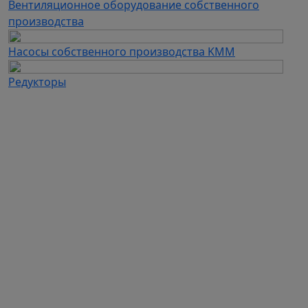
Вентиляционное оборудование собственного
производства
Насосы собственного производства KMM
Редукторы
Каталог продукции
Частотные преобразователи
Автоматизация
Устройства плавного пуска
Дополнительное оборудование для ЧП и УПП
Электродвигатели
Промышленные вентиляторы
Промышленные насосы
Вентиляционное оборудование собственного