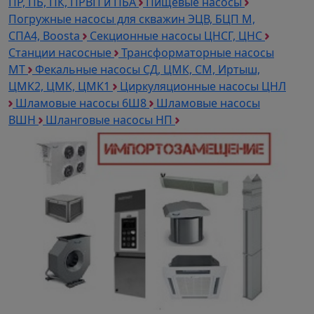
ПР, ПБ, ПК, ПРВП и ПБА
Пищевые насосы
Погружные насосы для скважин ЭЦВ, БЦП М,
СПА4, Boosta
Секционные насосы ЦНСГ, ЦНС
Станции насосные
Трансформаторные насосы
МТ
Фекальные насосы СД, ЦМК, СМ, Иртыш,
ЦМК2, ЦМК, ЦМК1
Циркуляционные насосы ЦНЛ
Шламовые насосы 6Ш8
Шламовые насосы
ВШН
Шланговые насосы НП