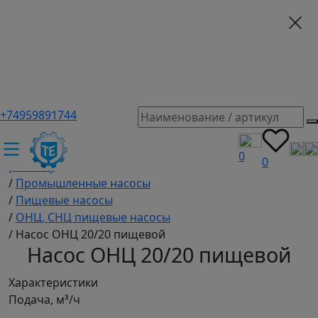
+74959891744
ТЕХЭКСПЕРТ российский производитель частотные
преобразователи, насосы, и вентиляция
/
Промышленное оборудование купить оптом и в
0
0
розницу
/
Промышленные насосы
/
Пищевые насосы
/
ОНЦ, СНЦ пищевые насосы
/
Насос ОНЦ 20/20 пищевой
Насос ОНЦ 20/20 пищевой
Характеристики
Подача, м³/ч
.......................................................