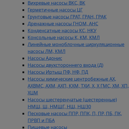
Вихревые насосы ВКС, ВК
Герметичные насосы ЦГ
Грунтовые насосы ГРАТ, ГРАН, ГРАК
Дренажные насосы ГНОМ, АНС
Конденсатные насосы КС, НКУ
Консольные насосы К, КМ, КМЛ
Линейные моноблочные циркуляционные
насосы ЛМ, КМЛ
Насосы Адонис
Насосы двухстороннего входа (Д)
Насосы Иртыш ПФ, НФ, ПД
Насосы химические центробежные АХ,
АХВМС, АХМ, АХП, КХМ, ТХИ, Х, Х ГМС, ХМ, ХП,
ХЦМ
Насосы шестеренчатые (шестеренные)
НМШ, Ш, НМШГ, НШ, НШ30
Песковые насосы ППР, ППК, П, ПР, ПБ, ПК,
ПРВП и ПБА
Пищевые насосы