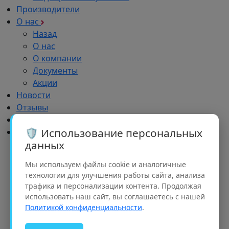
Производители
О нас
Назад
О нас
О компании
Документы
Акции
Новости
Отзывы
Импортозамещение
🛡️ Использование персональных
Дилерам
данных
Назад
Дилерам
Мы используем файлы cookie и аналогичные
Обучение
технологии для улучшения работы сайта, анализа
Реклама
трафика и персонализации контента. Продолжая
Партнерский портфель
использовать наш сайт, вы соглашаетесь с нашей
Рализация проектов
Политикой конфиденциальности
.
Семинары