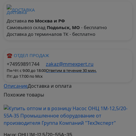
ДОСТАВКА
Доставка
по Москва и РФ
Самовывоз склад
Подольск, МО
- бесплатно
Доставка до терминалов ТК - бесплатно
☎ ОТДЕЛ ПРОДАЖ
+74959891744
zakaz@mmexpert.ru
Пн-Чт: с 9:00 до 18:00
Ответим в течение 30 мин.
Пт: до 17:00 по Мск
Описание
Доставка и оплата
Насос ОНЦ (пищевой молочный) предназначен
Похожие
товары
для перекачивания молока и других продуктов,
сходных с ним по вязкости и химической
активности, жидких продуктов температурой до
+95°C и плотностью до 1250 кг/м³.
Насос ОНЦ 1М-12,5/20-55А-35