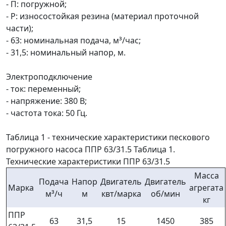
- П: погружной;
- Р: износостойкая резина (материал проточной
части);
- 63: номинальная подача, м³/час;
- 31,5: номинальный напор, м.
Электроподключение
- ток: переменный;
- напряжение: 380 В;
- частота тока: 50 Гц.
Таблица 1 - технические характеристики пескового
погружного насоса ППР 63/31.5 Таблица 1.
Технические характеристики ППР 63/31.5
Масса
Подача
Напор
Двигатель
Двигатель
Марка
агрегата
м³/ч
м
квт/марка
об/мин
кг
ППР
63
31,5
15
1450
385