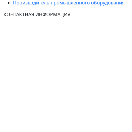
Производитель промышленного оборудования
КОНТАКТНАЯ ИНФОРМАЦИЯ
Группа Компаний "ТехЭксперт": производство и
продажа промышленного и инженерного
оборудования (общепромышленные и
врывозащищённые электродвигатели, ч
астотные
преобразователи, вентиляторы, насосы, редуктора,
УПП и системы промышленной вентиляции).
Владелец ресурса: Хмырова Наталья Николаевна. На
сайте невозможно зарегистрироваться и
авторизоваться с иностранных аккаунтов (149-ФЗ),
рекомендуем это делать с использованием
российского сервиса авторизации (использовать
почту на Yandex.ru или Mail.ru).
:
Тел.: +7 495 989 1744