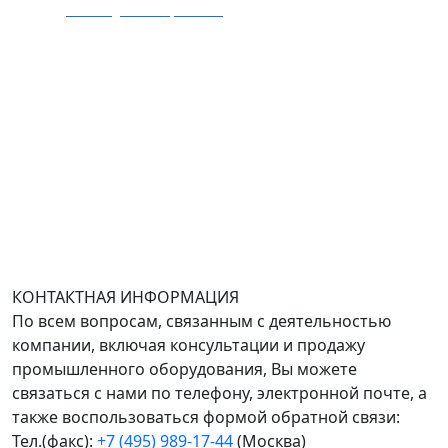
E-mail:
zakaz@mmexpert.ru
Адрес офиса в Москве: Варшавское шоссе дом 150к2,
БЦ Селектика, 8 этаж, офис 803.
Адрес офиса в Санкт-Петербурге: улица Савушкина
дом 134к1.
Доставка оборудования по всей России.
График работы (часовой пояс Москва)
пн-чт с 9:00 до 18:00; пт до 17:00.
КОНТАКТНАЯ ИНФОРМАЦИЯ
По всем вопросам, связанным с деятельностью
компании, включая консультации и продажу
промышленного оборудования, Вы можете
связаться с нами по телефону, электронной почте, а
также воспользоваться формой обратной связи:
Тел.(факс):
+7 (495) 989-17-44
(Москва)