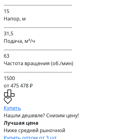
.......................................................
15
Напор, м
.......................................................
31,5
Подача, м³/ч
.......................................................
63
Частота вращения (об./мин)
.......................................................
1500
от 475 478 ₽
Купить
Нашли дешевле? Снизим цену!
Лучшая цена
Ниже средней рыночной
Купить оптом от 3 шт.