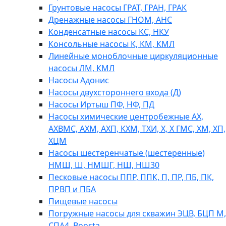
Грунтовые насосы ГРАТ, ГРАН, ГРАК
Дренажные насосы ГНОМ, АНС
Конденсатные насосы КС, НКУ
Консольные насосы К, КМ, КМЛ
Линейные моноблочные циркуляционные
насосы ЛМ, КМЛ
Насосы Адонис
Насосы двухстороннего входа (Д)
Насосы Иртыш ПФ, НФ, ПД
Насосы химические центробежные АХ,
АХВМС, АХМ, АХП, КХМ, ТХИ, Х, Х ГМС, ХМ, ХП,
ХЦМ
Насосы шестеренчатые (шестеренные)
НМШ, Ш, НМШГ, НШ, НШ30
Песковые насосы ППР, ППК, П, ПР, ПБ, ПК,
ПРВП и ПБА
Пищевые насосы
Погружные насосы для скважин ЭЦВ, БЦП М,
СПА4, Boosta