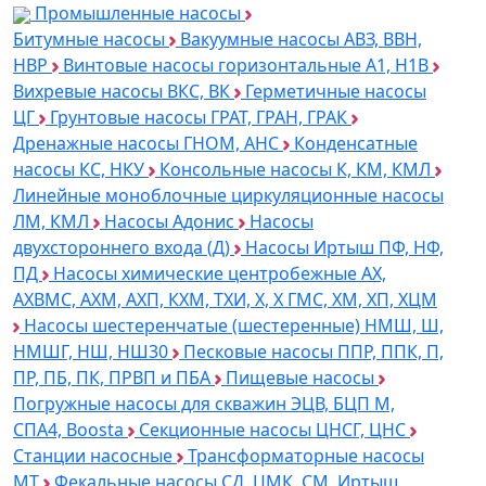
Промышленные насосы
Битумные насосы
Вакуумные насосы АВЗ, ВВН,
НВР
Винтовые насосы горизонтальные А1, Н1В
Вихревые насосы ВКС, ВК
Герметичные насосы
ЦГ
Грунтовые насосы ГРАТ, ГРАН, ГРАК
Дренажные насосы ГНОМ, АНС
Конденсатные
насосы КС, НКУ
Консольные насосы К, КМ, КМЛ
Линейные моноблочные циркуляционные насосы
ЛМ, КМЛ
Насосы Адонис
Насосы
двухстороннего входа (Д)
Насосы Иртыш ПФ, НФ,
ПД
Насосы химические центробежные АХ,
АХВМС, АХМ, АХП, КХМ, ТХИ, Х, Х ГМС, ХМ, ХП, ХЦМ
Насосы шестеренчатые (шестеренные) НМШ, Ш,
НМШГ, НШ, НШ30
Песковые насосы ППР, ППК, П,
ПР, ПБ, ПК, ПРВП и ПБА
Пищевые насосы
Погружные насосы для скважин ЭЦВ, БЦП М,
СПА4, Boosta
Секционные насосы ЦНСГ, ЦНС
Станции насосные
Трансформаторные насосы
МТ
Фекальные насосы СД, ЦМК, СМ, Иртыш,