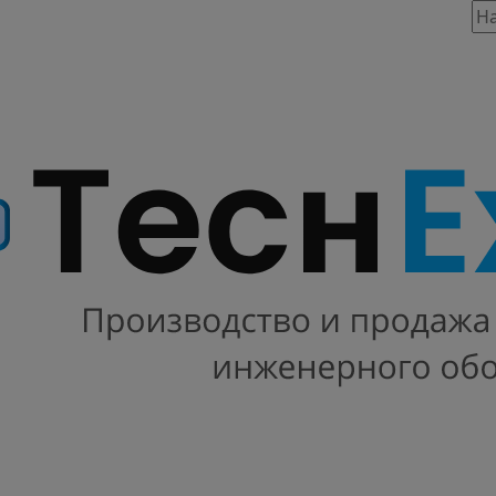
таж, 803
86 предложений
INSTART
 INNOVERT
Х100
VT
ABB
 DANFOSS
SCHNEIDER ELECTRIC
ONI