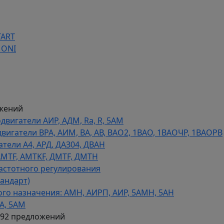
TART
 ONI
жений
игатели АИР, АДМ, Ra, R, 5AM
гатели ВРА, АИМ, ВА, АВ, ВАO2, 1ВАО, 1ВАОЧР, 1ВАОРВ
тели A4, АРД, ДАЗ04, ДВАН
AMTF, AMTKF, ДMTF, ДМТН
астотного регулирования
тандарт)
го назначения: АМН, АИРП, АИР, 5АМН, 5АН
А, 5АМ
592 предложений