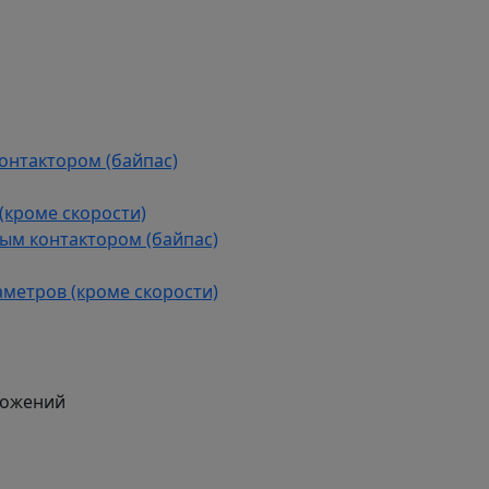
контактором (байпас)
(кроме скорости)
ым контактором (байпас)
аметров (кроме скорости)
ложений