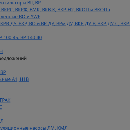
ентиляторы ВЦ-ВР
КРС, ВКРФ, ВМК, ВКВ-К, ВКР-Н2, ВКОП и ВКОПв
ленные ВО и YWF
В-ДУ, ВКР, ВО и ВР-ДУ, ВРм ДУ, ВКР-ДУ-В, ВКР-ДУ-С, ВКР
100-45, ВР 140-40
ДН
редложений
НВР
ьные А1, Н1В
 ГРАК
С
У
МЛ
уляционные насосы ЛМ, КМЛ