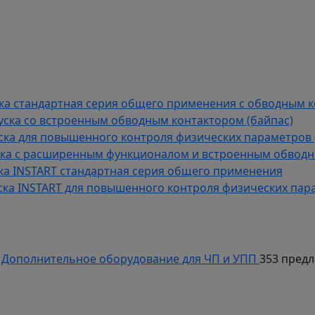
й
 частотных преобразователей
да-вывода
 предложений
уска стандартная серия общего применения с обводным 
пуска со встроенным обводным контактором (байпас)
пуска для повышенного контроля физических параметров 
уска с расширенным функционалом и встроенным обводн
уска INSTART стандартная серия общего применения
пуска INSTART для повышенного контроля физических пар
Дополнительное оборудование для ЧП и УПП
353 пред