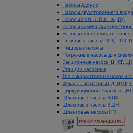
Насосы Адонис
Насосы двухстороннего входа 
Насосы Иртыш ПФ, НФ, ПД
Насосы химические центробежн
Насосы шестеренчатые (шес
Песковые насосы ППР, ППК, П,
Пищевые насосы
Погружные насосы для скважи
Секционные насосы ЦНСГ, ЦН
Станции насосные
Трансформаторные насосы М
Фекальные насосы СД, ЦМК, 
Циркуляционные насосы ЦНЛ
Шламовые насосы 6Ш8
Шламовые насосы ВШН
Шланговые насосы НП