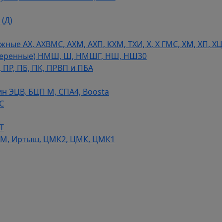
(Д)
ые АХ, АХВМС, АХМ, АХП, КХМ, ТХИ, Х, Х ГМС, ХМ, ХП, Х
теренные) НМШ, Ш, НМШГ, НШ, НШ30
 ПР, ПБ, ПК, ПРВП и ПБА
н ЭЦВ, БЦП М, СПА4, Boosta
С
Т
СМ, Иртыш, ЦМК2, ЦМК, ЦМК1