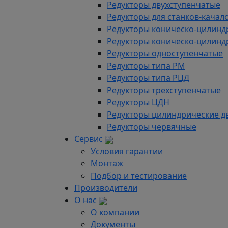
Редукторы двухступенчатые
Редукторы для станков-качал
Редукторы коническо-цилинд
Редукторы коническо-цилинд
Редукторы одноступенчатые
Редукторы типа РМ
Редукторы типа РЦД
Редукторы трехступенчатые
Редукторы ЦДН
Редукторы цилиндрические д
Редукторы червячные
Сервис
Условия гарантии
Монтаж
Подбор и тестирование
Производители
О нас
О компании
Документы