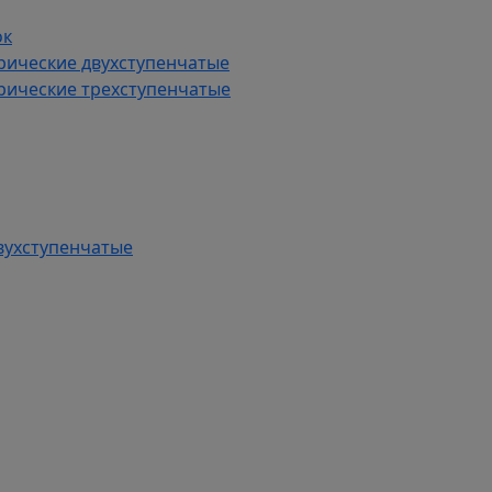
ок
рические двухступенчатые
рические трехступенчатые
вухступенчатые