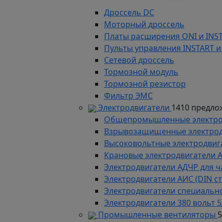
Дроссель DC
Моторный дроссель
Платы расширения ONI и INS
Пульты управления INSTART и
Сетевой дроссель
Тормозной модуль
Тормозной резистор
Фильтр ЭМС
Электродвигатели
1410 предло
Общепромышленные электродв
Взрывозащищенные электродви
Высоковольтные электродвига
Крановые электродвигатели 
Электродвигатели АДЧР для ч
Электродвигатели АИС (DIN с
Электродвигатели специально
Электродвигатели 380 вольт 5
Промышленные вентиляторы