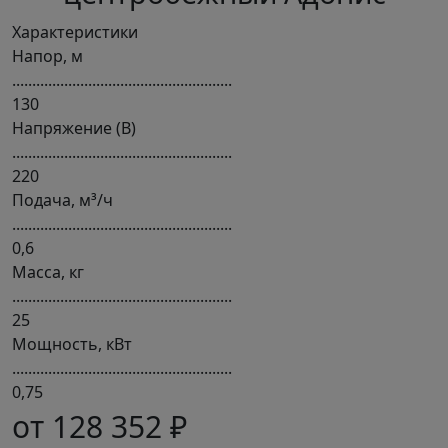
Характеристики
Напор, м
.......................................................
130
Напряжение (В)
.......................................................
220
Подача, м³/ч
.......................................................
0,6
Масса, кг
.......................................................
25
Мощность, кВт
.......................................................
0,75
от 128 352 ₽