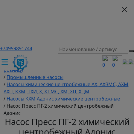
+74959891744
ТЕХЭКСПЕРТ российский производитель частотные
преобразователи, насосы, и вентиляция
/
Промышленное оборудование купить оптом и в
0
0
розницу
/
Промышленные насосы
/
Насосы химические центробежные АХ, АХВМС, АХМ,
АХП, КХМ, ТХИ, Х, Х ГМС, ХМ, ХП, ХЦМ
/
Насосы КХМ Адонис химические центробежные
/
Насос Пресс ПГ-2 химический центробежный
Адонис
Насос Пресс ПГ-2 химический
центробежный Адонис