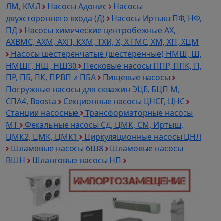
ЛМ, КМЛ
Насосы Адонис
Насосы
двухстороннего входа (Д)
Насосы Иртыш ПФ, НФ,
ПД
Насосы химические центробежные АХ,
АХВМС, АХМ, АХП, КХМ, ТХИ, Х, Х ГМС, ХМ, ХП, ХЦМ
Насосы шестеренчатые (шестеренные) НМШ, Ш,
НМШГ, НШ, НШ30
Песковые насосы ППР, ППК, П,
ПР, ПБ, ПК, ПРВП и ПБА
Пищевые насосы
Погружные насосы для скважин ЭЦВ, БЦП М,
СПА4, Boosta
Секционные насосы ЦНСГ, ЦНС
Станции насосные
Трансформаторные насосы
МТ
Фекальные насосы СД, ЦМК, СМ, Иртыш,
ЦМК2, ЦМК, ЦМК1
Циркуляционные насосы ЦНЛ
Шламовые насосы 6Ш8
Шламовые насосы
ВШН
Шланговые насосы НП