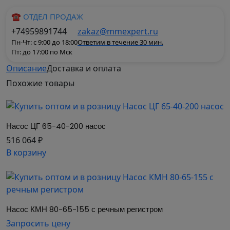
☎ ОТДЕЛ ПРОДАЖ
+74959891744
zakaz@mmexpert.ru
Пн-Чт: с 9:00 до 18:00
Ответим в течение 30 мин.
Пт: до 17:00 по Мск
Описание
Доставка и оплата
Питательные насосы для подачи воды в паровые
Похожие
товары
котлы (типа Е 0,1-0,9) и для опрессовки
гидросистем (аналог ПН 1,6-160)
Насос ЦГ 65-40-200 насос
516 064 ₽
В корзину
Насос КМН 80-65-155 с речным регистром
Запросить цену