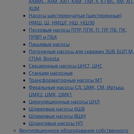
АХВМС, АХМ, АХП, КХМ, ТХИ, Х, Х ГМС, ХМ, ХП,
ХЦМ
Насосы шестеренчатые (шестеренные)
НМШ, Ш, НМШГ, НШ, НШ30
Песковые насосы ППР, ППК, П, ПР, ПБ, ПК,
ПРВП и ПБА
Пищевые насосы
Погружные насосы для скважин ЭЦВ, БЦП М,
СПА4, Boosta
Секционные насосы ЦНСГ, ЦНС
Станции насосные
Трансформаторные насосы МТ
Фекальные насосы СД, ЦМК, СМ, Иртыш,
ЦМК2, ЦМК, ЦМК1
Циркуляционные насосы ЦНЛ
Шламовые насосы 6Ш8
Шламовые насосы ВШН
Шланговые насосы НП
Вентиляционное оборудование собственного