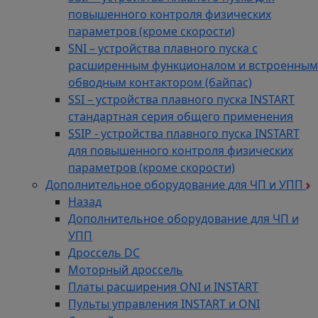
повышенного контроля физических
параметров (кроме скорости)
SNI – устройства плавного пуска с
расширенным функционалом и встроенным
обводным контактором (байпас)
SSI – устройства плавного пуска INSTART
стандартная серия общего применения
SSIP - устройства плавного пуска INSTART
для повышенного контроля физических
параметров (кроме скорости)
Дополнительное оборудование для ЧП и УПП
Назад
Дополнительное оборудование для ЧП и
УПП
Дроссель DC
Моторный дроссель
Платы расширения ONI и INSTART
Пульты управления INSTART и ONI