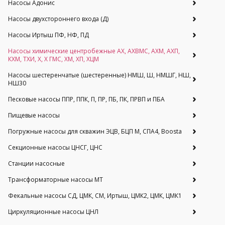
Насосы Адонис
Насосы двухстороннего входа (Д)
Насосы Иртыш ПФ, НФ, ПД
Насосы химические центробежные АХ, АХВМС, АХМ, АХП,
КХМ, ТХИ, Х, Х ГМС, ХМ, ХП, ХЦМ
Насосы шестеренчатые (шестеренные) НМШ, Ш, НМШГ, НШ,
НШ30
Песковые насосы ППР, ППК, П, ПР, ПБ, ПК, ПРВП и ПБА
Пищевые насосы
Погружные насосы для скважин ЭЦВ, БЦП М, СПА4, Boosta
Секционные насосы ЦНСГ, ЦНС
Станции насосные
Трансформаторные насосы МТ
Фекальные насосы СД, ЦМК, СМ, Иртыш, ЦМК2, ЦМК, ЦМК1
Циркуляционные насосы ЦНЛ