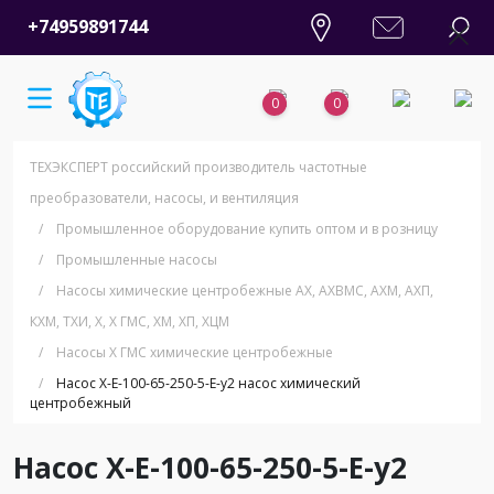
+74959891744
0
0
ТЕХЭКСПЕРТ российский производитель частотные
преобразователи, насосы, и вентиляция
/
Промышленное оборудование купить оптом и в розницу
/
Промышленные насосы
/
Насосы химические центробежные АХ, АХВМС, АХМ, АХП,
КХМ, ТХИ, Х, Х ГМС, ХМ, ХП, ХЦМ
/
Насосы Х ГМС химические центробежные
/
Насос Х-Е-100-65-250-5-Е-у2 насос химический
центробежный
Насос Х-Е-100-65-250-5-Е-у2