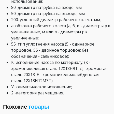
использования;
80: диаметр патрубка на входе, мм;
50: диаметр патрубка на выходе, мм;
200: условный диаметр рабочего колеса, мм;
а: обточка рабочего колеса (а, б, в - диаметры р.к.
уменьшенные, м или л - диаметры р.к.
увеличенные;
55: тип уплотнения насоса (5 - одинарное
торцовое, 55 - двойное торцовое; без
обозначения - сальниковое);
К: исполнение насоса по материалу: (К -
хромоникелевая сталь 12Х18Н9Т; Д - хромистая
сталь 20Х13; Е - хромоникельмолибденовая
сталь 12Х18Н12М3Т);
У: климатическое исполнение;
2 -категория размещения.
Похожие
товары