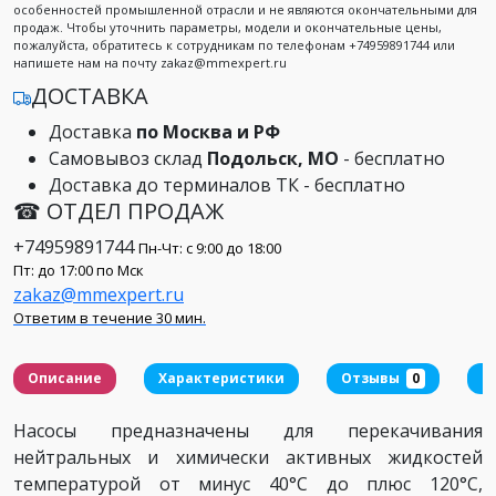
особенностей промышленной отрасли и не являются окончательными для
продаж. Чтобы уточнить параметры, модели и окончательные цены,
пожалуйста, обратитесь к сотрудникам по телефонам +74959891744 или
напишете нам на почту zakaz@mmexpert.ru
ДОСТАВКА
Доставка
по Москва и РФ
Самовывоз склад
Подольск, МО
- бесплатно
Доставка до терминалов ТК - бесплатно
☎ ОТДЕЛ ПРОДАЖ
+74959891744
Пн-Чт: с 9:00 до 18:00
Пт: до 17:00 по Мск
zakaz@mmexpert.ru
Ответим в течение 30 мин.
Описание
Характеристики
Отзывы
0
Д
Насосы предназначены для перекачивания
нейтральных и химически активных жидкостей
температурой от минус 40°С до плюс 120°С,