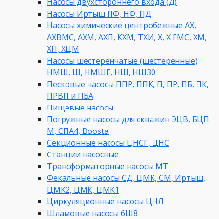
Насосы двухстороннего входа (Д)
Насосы Иртыш ПФ, НФ, ПД
Насосы химические центробежные АХ,
АХВМС, АХМ, АХП, КХМ, ТХИ, Х, Х ГМС, ХМ,
ХП, ХЦМ
Насосы шестеренчатые (шестеренные)
НМШ, Ш, НМШГ, НШ, НШ30
Песковые насосы ППР, ППК, П, ПР, ПБ, ПК,
ПРВП и ПБА
Пищевые насосы
Погружные насосы для скважин ЭЦВ, БЦП
М, СПА4, Boosta
Секционные насосы ЦНСГ, ЦНС
Станции насосные
Трансформаторные насосы МТ
Фекальные насосы СД, ЦМК, СМ, Иртыш,
ЦМК2, ЦМК, ЦМК1
Циркуляционные насосы ЦНЛ
Шламовые насосы 6Ш8