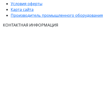
Условия оферты
Карта сайта
Производитель промышленного оборудования
КОНТАКТНАЯ ИНФОРМАЦИЯ
Группа Компаний "ТехЭксперт": производство и
продажа промышленного и инженерного
оборудования (общепромышленные и
врывозащищённые электродвигатели, ч
астотные
преобразователи, вентиляторы, насосы, редуктора,
УПП и системы промышленной вентиляции).
Владелец ресурса: Хмырова Наталья Николаевна. На
сайте невозможно зарегистрироваться и
авторизоваться с иностранных аккаунтов (149-ФЗ),
рекомендуем это делать с использованием
российского сервиса авторизации (использовать
почту на Yandex.ru или Mail.ru).
:
Тел.: +7 495 989 1744