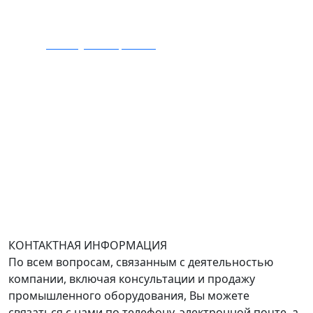
E-mail:
zakaz@mmexpert.ru
Адрес офиса в Москве: Варшавское шоссе дом 150к2,
БЦ Селектика, 8 этаж, офис 803.
Адрес офиса в Санкт-Петербурге: улица Савушкина
дом 134к1.
Доставка оборудования по всей России.
График работы (часовой пояс Москва)
пн-чт с 9:00 до 18:00; пт до 17:00.
КОНТАКТНАЯ ИНФОРМАЦИЯ
По всем вопросам, связанным с деятельностью
компании, включая консультации и продажу
промышленного оборудования, Вы можете
связаться с нами по телефону, электронной почте, а