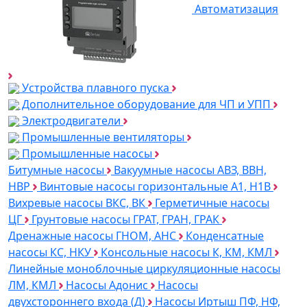
Автоматизация
Устройства плавного пуска
Дополнительное оборудование для ЧП и УПП
Электродвигатели
Промышленные вентиляторы
Промышленные насосы
Битумные насосы
Вакуумные насосы АВЗ, ВВН,
НВР
Винтовые насосы горизонтальные А1, Н1В
Вихревые насосы ВКС, ВК
Герметичные насосы
ЦГ
Грунтовые насосы ГРАТ, ГРАН, ГРАК
Дренажные насосы ГНОМ, АНС
Конденсатные
насосы КС, НКУ
Консольные насосы К, КМ, КМЛ
Линейные моноблочные циркуляционные насосы
ЛМ, КМЛ
Насосы Адонис
Насосы
двухстороннего входа (Д)
Насосы Иртыш ПФ, НФ,