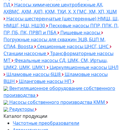
ПД
Насосы химические центробежные АХ,
АХВМС, АХМ, АХП, КХМ, ТХИ, Х, Х ГМС, ХМ, ХП, ХЦМ
Насосы шестеренчатые (шестеренные) НМШ, Ш,
НМШГ, НШ, НШ30
Песковые насосы ППР, ППК, П,
ПР, ПБ, ПК, ПРВП и ПБА
Пищевые насосы
Погружные насосы для скважин ЭЦВ, БЦП М,
СПА4, Boosta
Секционные насосы ЦНСГ, ЦНС
Станции насосные
Трансформаторные насосы
МТ
Фекальные насосы СД, ЦМК, СМ, Иртыш,
ЦМК2, ЦМК, ЦМК1
Циркуляционные насосы ЦНЛ
Шламовые насосы 6Ш8
Шламовые насосы
ВШН
Шланговые насосы НП
Вентиляционное оборудование собственного
производства
Насосы собственного производства KMM
Редукторы
Каталог продукции
Частотные преобразователи
Автоматизация