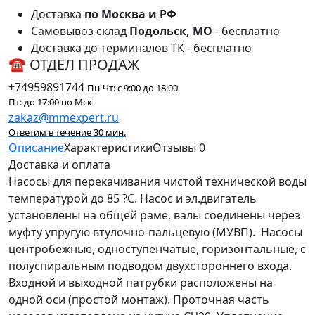
Доставка
по Москва и РФ
Самовывоз склад
Подольск, МО
- бесплатно
Доставка до терминалов ТК - бесплатно
☎ ОТДЕЛ ПРОДАЖ
+74959891744
Пн-Чт: с 9:00 до 18:00
Пт: до 17:00 по Мск
zakaz@mmexpert.ru
Ответим в течение 30 мин.
Описание
Характеристики
Отзывы
0
Доставка и оплата
Насосы для перекачивания
чистой технической воды
температурой до 85
?C
. Насос и эл.двигатель
установлены на общей раме, валы соединены через
муфту упругую втулочно-пальцевую (
МУВП
). Насосы
центробежные, одноступенчатые, горизонтальные, с
полуспиральным подводом двухстороннего входа.
Входной и выходной патрубки расположены на
одной оси (
простой монтаж
). Проточная часть