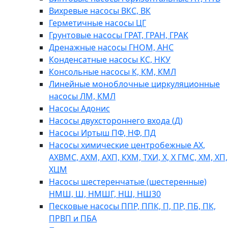
Вихревые насосы ВКС, ВК
Герметичные насосы ЦГ
Грунтовые насосы ГРАТ, ГРАН, ГРАК
Дренажные насосы ГНОМ, АНС
Конденсатные насосы КС, НКУ
Консольные насосы К, КМ, КМЛ
Линейные моноблочные циркуляционные
насосы ЛМ, КМЛ
Насосы Адонис
Насосы двухстороннего входа (Д)
Насосы Иртыш ПФ, НФ, ПД
Насосы химические центробежные АХ,
АХВМС, АХМ, АХП, КХМ, ТХИ, Х, Х ГМС, ХМ, ХП,
ХЦМ
Насосы шестеренчатые (шестеренные)
НМШ, Ш, НМШГ, НШ, НШ30
Песковые насосы ППР, ППК, П, ПР, ПБ, ПК,
ПРВП и ПБА