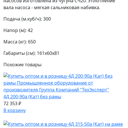
насосов изготовлена из чугуна СЧ20. Уплотнение
вала насоса - мягкая сальниковая набивка.
Подача (м.куб/ч): 300
Напор (м): 42
Масса (кг): 650
Габариты (см):
161х60х81
Похожие
товары
4Д 200-90а (Кат) без рамы
72 353 ₽
В корзину