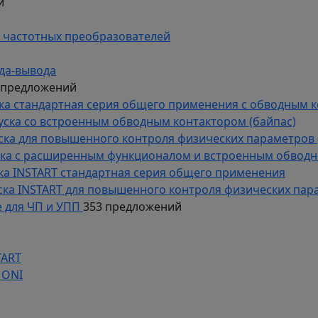
й
 частотных преобразователей
да-вывода
 предложений
уска стандартная серия общего применения с обводным 
пуска со встроенным обводным контактором (байпас)
пуска для повышенного контроля физических параметров 
уска с расширенным функционалом и встроенным обводн
уска INSTART стандартная серия общего применения
пуска INSTART для повышенного контроля физических пар
 для ЧП и УПП
353 предложений
TART
 ONI