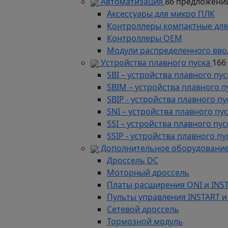
Автоматизация
86 предложени
Аксессуары для микро ПЛК
Контроллеры компактные для
Контроллеры ОЕМ
Модули распределенного вво
Устройства плавного пуска
166
SBI – устройства плавного п
SBIM – устройства плавного 
SBIP - устройства плавного 
SNI – устройства плавного п
SSI – устройства плавного п
SSIP - устройства плавного 
Дополнительное оборудование
Дроссель DC
Моторный дроссель
Платы расширения ONI и INS
Пульты управления INSTART и
Сетевой дроссель
Тормозной модуль