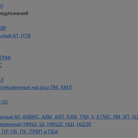
ДН
редложений
НВР
ьные А1, Н1В
 ГРАК
С
У
МЛ
уляционные насосы ЛМ, КМЛ
(Д)
ые АХ, АХВМС, АХМ, АХП, КХМ, ТХИ, Х, Х ГМС, ХМ, ХП, Х
теренные) НМШ, Ш, НМШГ, НШ, НШ30
 ПР, ПБ, ПК, ПРВП и ПБА