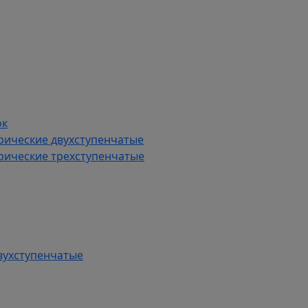
ок
рические двухступенчатые
рические трехступенчатые
вухступенчатые