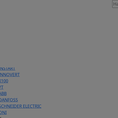
таж, 803
86 предложений
INSTART
 INNOVERT
Х100
VT
ABB
 DANFOSS
SCHNEIDER ELECTRIC
ONI