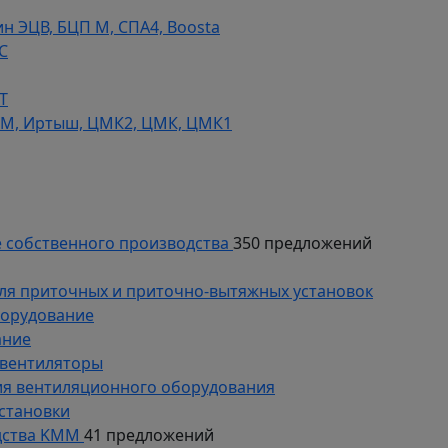
н ЭЦВ, БЦП М, СПА4, Boosta
С
Т
СМ, Иртыш, ЦМК2, ЦМК, ЦМК1
 собственного производства
350 предложений
ля приточных и приточно-вытяжных установок
борудование
ание
 вентиляторы
ия вентиляционного оборудования
становки
дства KMM
41 предложений