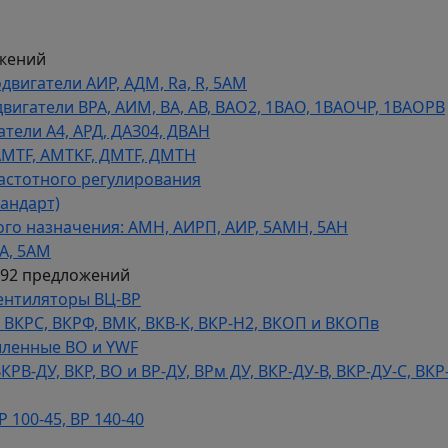
жений
игатели АИР, АДМ, Ra, R, 5AM
гатели ВРА, АИМ, ВА, АВ, ВАO2, 1ВАО, 1ВАОЧР, 1ВАОРВ
тели A4, АРД, ДАЗ04, ДВАН
AMTF, AMTKF, ДMTF, ДМТН
астотного регулирования
тандарт)
го назначения: АМН, АИРП, АИР, 5АМН, 5АН
А, 5АМ
592 предложений
ентиляторы ВЦ-ВР
КРС, ВКРФ, ВМК, ВКВ-К, ВКР-Н2, ВКОП и ВКОПв
ленные ВО и YWF
В-ДУ, ВКР, ВО и ВР-ДУ, ВРм ДУ, ВКР-ДУ-В, ВКР-ДУ-С, ВКР
100-45, ВР 140-40