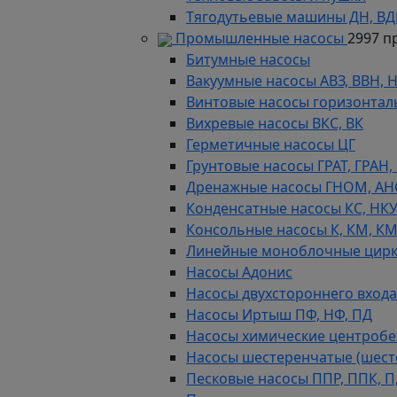
Тягодутьевые машины ДН, В
Промышленные насосы
2997 п
Битумные насосы
Вакуумные насосы АВЗ, ВВН, 
Винтовые насосы горизонтал
Вихревые насосы ВКС, ВК
Герметичные насосы ЦГ
Грунтовые насосы ГРАТ, ГРАН,
Дренажные насосы ГНОМ, АН
Конденсатные насосы КС, НК
Консольные насосы К, КМ, К
Линейные моноблочные цирк
Насосы Адонис
Насосы двухстороннего входа 
Насосы Иртыш ПФ, НФ, ПД
Насосы химические центробежн
Насосы шестеренчатые (шес
Песковые насосы ППР, ППК, П,