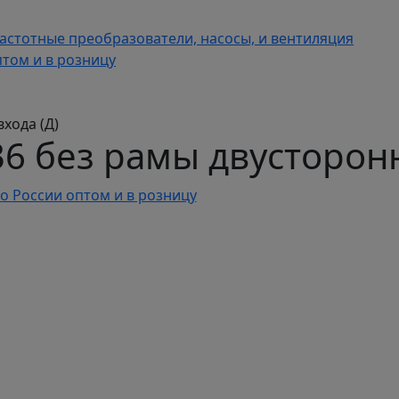
астотные преобразователи, насосы, и вентиляция
том и в розницу
хода (Д)
36 без рамы двусторонн