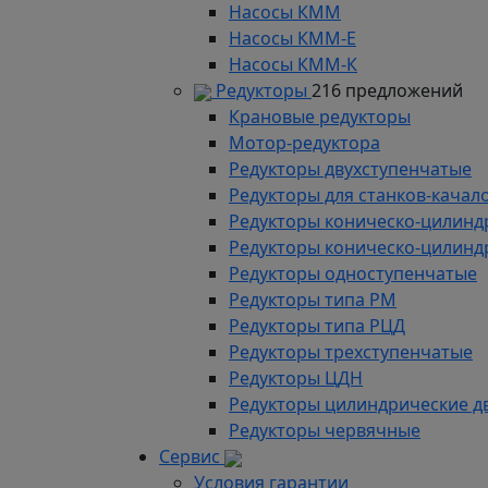
Насосы КММ
Насосы КММ-Е
Насосы КММ-К
Редукторы
216 предложений
Крановые редукторы
Мотор-редуктора
Редукторы двухступенчатые
Редукторы для станков-качал
Редукторы коническо-цилинд
Редукторы коническо-цилинд
Редукторы одноступенчатые
Редукторы типа РМ
Редукторы типа РЦД
Редукторы трехступенчатые
Редукторы ЦДН
Редукторы цилиндрические д
Редукторы червячные
Сервис
Условия гарантии