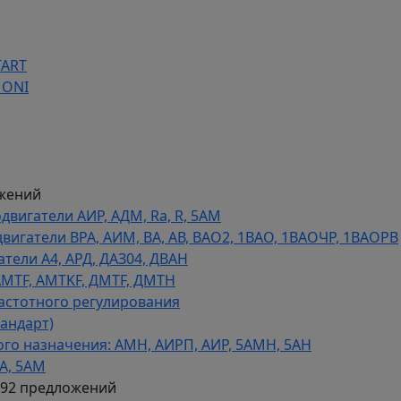
TART
 ONI
жений
игатели АИР, АДМ, Ra, R, 5AM
гатели ВРА, АИМ, ВА, АВ, ВАO2, 1ВАО, 1ВАОЧР, 1ВАОРВ
тели A4, АРД, ДАЗ04, ДВАН
AMTF, AMTKF, ДMTF, ДМТН
астотного регулирования
тандарт)
го назначения: АМН, АИРП, АИР, 5АМН, 5АН
А, 5АМ
592 предложений