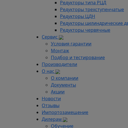
Редукторы типа РЦД
Редукторы трехступенчатые
Редукторы ЦДН
Редукторы цилиндрические д
Редукторы червячные
Сервис
Условия гарантии
Монтаж
Подбор и тестирование
Производители
О нас
О компании
Документы
Акции
Новости
Отзывы
Импортозамещение
Дилерам
Обучение