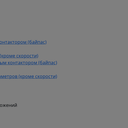
контактором (байпас)
(кроме скорости)
ым контактором (байпас)
аметров (кроме скорости)
ложений