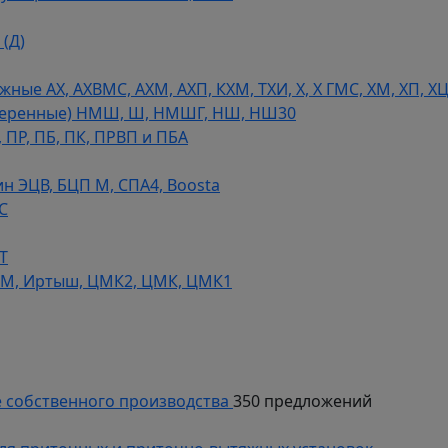
(Д)
ые АХ, АХВМС, АХМ, АХП, КХМ, ТХИ, Х, Х ГМС, ХМ, ХП, Х
теренные) НМШ, Ш, НМШГ, НШ, НШ30
 ПР, ПБ, ПК, ПРВП и ПБА
н ЭЦВ, БЦП М, СПА4, Boosta
С
Т
СМ, Иртыш, ЦМК2, ЦМК, ЦМК1
 собственного производства
350 предложений