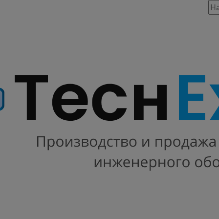
таж, 803
86 предложений
INSTART
 INNOVERT
Х100
VT
ABB
 DANFOSS
SCHNEIDER ELECTRIC
ONI