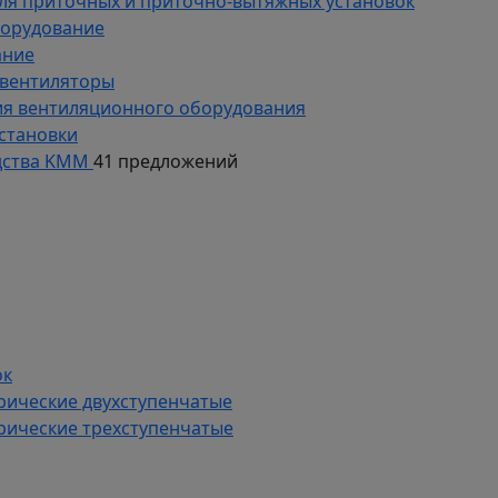
ля приточных и приточно-вытяжных установок
борудование
ание
 вентиляторы
ия вентиляционного оборудования
становки
дства KMM
41 предложений
ок
рические двухступенчатые
рические трехступенчатые