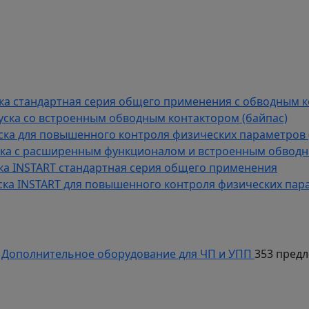
й
 частотных преобразователей
да-вывода
 предложений
уска стандартная серия общего применения с обводным 
пуска со встроенным обводным контактором (байпас)
пуска для повышенного контроля физических параметров 
уска с расширенным функционалом и встроенным обводн
уска INSTART стандартная серия общего применения
пуска INSTART для повышенного контроля физических пар
Дополнительное оборудование для ЧП и УПП
353 пред