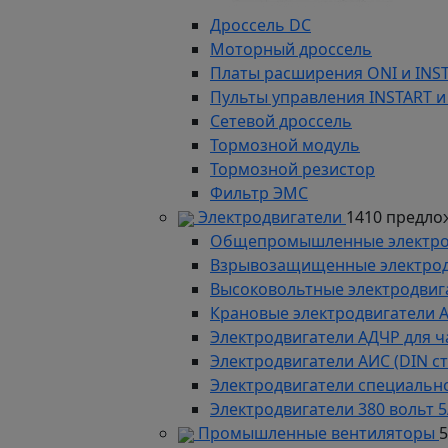
Дроссель DC
Моторный дроссель
Платы расширения ONI и INS
Пульты управления INSTART и
Сетевой дроссель
Тормозной модуль
Тормозной резистор
Фильтр ЭМС
Электродвигатели
1410 предло
Общепромышленные электродв
Взрывозащищенные электродви
Высоковольтные электродвига
Крановые электродвигатели 
Электродвигатели АДЧР для ч
Электродвигатели АИС (DIN с
Электродвигатели специально
Электродвигатели 380 вольт 5
Промышленные вентиляторы