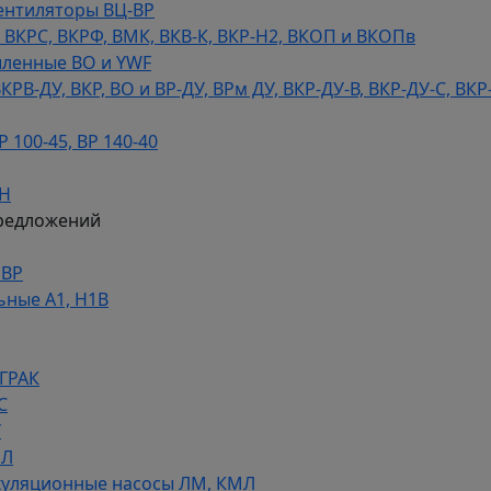
ентиляторы ВЦ-ВР
КРС, ВКРФ, ВМК, ВКВ-К, ВКР-Н2, ВКОП и ВКОПв
ленные ВО и YWF
В-ДУ, ВКР, ВО и ВР-ДУ, ВРм ДУ, ВКР-ДУ-В, ВКР-ДУ-С, ВКР
100-45, ВР 140-40
ДН
редложений
НВР
ьные А1, Н1В
 ГРАК
С
У
МЛ
уляционные насосы ЛМ, КМЛ