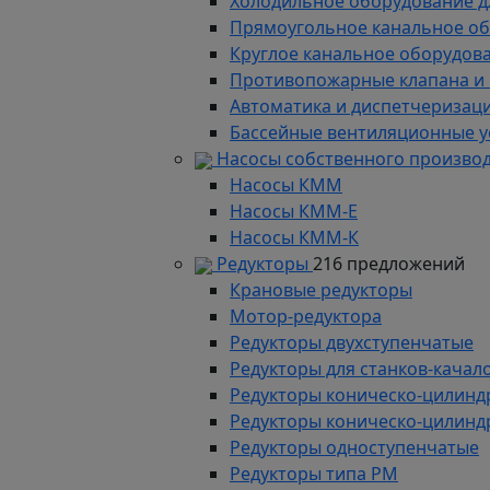
Холодильное оборудование д
Прямоугольное канальное о
Круглое канальное оборудов
Противопожарные клапана и
Автоматика и диспетчеризац
Бассейные вентиляционные у
Насосы собственного произво
Насосы КММ
Насосы КММ-Е
Насосы КММ-К
Редукторы
216 предложений
Крановые редукторы
Мотор-редуктора
Редукторы двухступенчатые
Редукторы для станков-качал
Редукторы коническо-цилинд
Редукторы коническо-цилинд
Редукторы одноступенчатые
Редукторы типа РМ