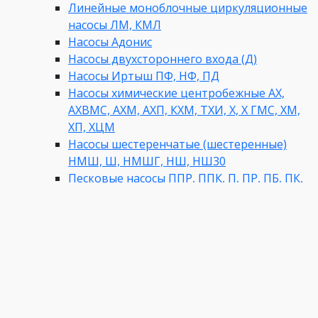
Линейные моноблочные циркуляционные
насосы ЛМ, КМЛ
Насосы Адонис
Насосы двухстороннего входа (Д)
Насосы Иртыш ПФ, НФ, ПД
Насосы химические центробежные АХ,
АХВМС, АХМ, АХП, КХМ, ТХИ, Х, Х ГМС, ХМ,
ХП, ХЦМ
Насосы шестеренчатые (шестеренные)
НМШ, Ш, НМШГ, НШ, НШ30
Песковые насосы ППР, ППК, П, ПР, ПБ, ПК,
ПРВП и ПБА
Пищевые насосы
Погружные насосы для скважин ЭЦВ, БЦП
М, СПА4, Boosta
Секционные насосы ЦНСГ, ЦНС
Станции насосные
Трансформаторные насосы МТ
Фекальные насосы СД, ЦМК, СМ, Иртыш,