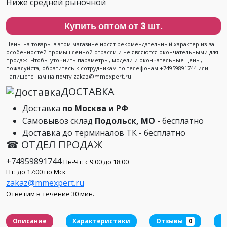
Ниже средней рыночной
Купить оптом от 3 шт.
Цены на товары в этом магазине носят рекомендательный характер из-за
особенностей промышленной отрасли и не являются окончательными для
продаж. Чтобы уточнить параметры, модели и окончательные цены,
пожалуйста, обратитесь к сотрудникам по телефонам +74959891744 или
напишете нам на почту zakaz@mmexpert.ru
ДОСТАВКА
Доставка
по Москва и РФ
Самовывоз склад
Подольск, МО
- бесплатно
Доставка до терминалов ТК - бесплатно
☎ ОТДЕЛ ПРОДАЖ
+74959891744
Пн-Чт: с 9:00 до 18:00
Пт: до 17:00 по Мск
zakaz@mmexpert.ru
Ответим в течение 30 мин.
Описание
Характеристики
Отзывы
0
Д