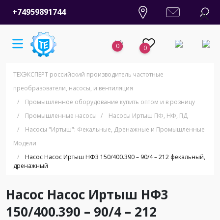
+74959891744
0
0
ТЕХЭКСПЕРТ российский производитель частотные
преобразователи, насосы, и вентиляция
/
Промышленное оборудование купить оптом и в розницу
/
Промышленные насосы
/
Насосы Иртыш ПФ, НФ, ПД
/
Насосы "Иртыш": Фекальные, Дренажные и Промышленные
Модели
/
Насос Насос Иртыш НФ3 150/400.390 – 90/4 – 212 фекальный,
дренажный
Насос Насос Иртыш НФ3
150/400.390 – 90/4 – 212