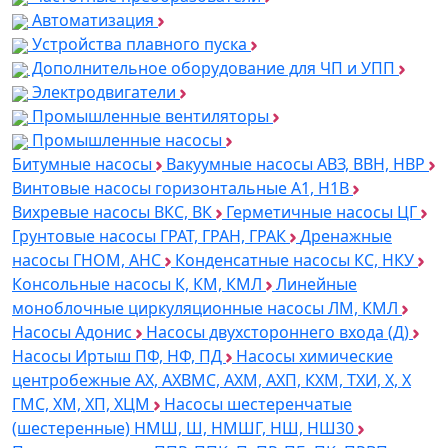
Автоматизация
Устройства плавного пуска
Дополнительное оборудование для ЧП и УПП
Электродвигатели
Промышленные вентиляторы
Промышленные насосы
Битумные насосы
Вакуумные насосы АВЗ, ВВН, НВР
Винтовые насосы горизонтальные А1, Н1В
Вихревые насосы ВКС, ВК
Герметичные насосы ЦГ
Грунтовые насосы ГРАТ, ГРАН, ГРАК
Дренажные
насосы ГНОМ, АНС
Конденсатные насосы КС, НКУ
Консольные насосы К, КМ, КМЛ
Линейные
моноблочные циркуляционные насосы ЛМ, КМЛ
Насосы Адонис
Насосы двухстороннего входа (Д)
Насосы Иртыш ПФ, НФ, ПД
Насосы химические
центробежные АХ, АХВМС, АХМ, АХП, КХМ, ТХИ, Х, Х
ГМС, ХМ, ХП, ХЦМ
Насосы шестеренчатые
(шестеренные) НМШ, Ш, НМШГ, НШ, НШ30