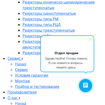
Редукторы коническо-цилиндрические
трехступенчатые
Редукторы одноступенчатые
Редукторы типа РМ
Редукторы типа РЦД
Редукторы трехступенчатые
Редукторы ЦДН
Редукторы цилиндрические
двухступенчатые
Редукторы червячные
Отдел продаж
Сервис
Здравствуйте! Готовы помочь.
Если появятся вопросы -
Назад
пишите здесь.
Сервис
Условия гарантии
Монтаж
Подбор и тестирование
Производители
О нас
Назад