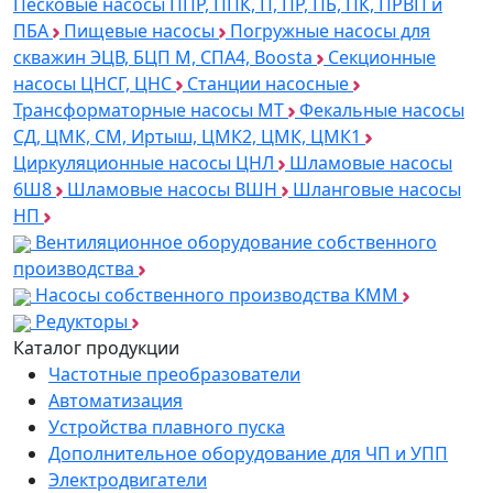
Песковые насосы ППР, ППК, П, ПР, ПБ, ПК, ПРВП и
ПБА
Пищевые насосы
Погружные насосы для
скважин ЭЦВ, БЦП М, СПА4, Boosta
Секционные
насосы ЦНСГ, ЦНС
Станции насосные
Трансформаторные насосы МТ
Фекальные насосы
СД, ЦМК, СМ, Иртыш, ЦМК2, ЦМК, ЦМК1
Циркуляционные насосы ЦНЛ
Шламовые насосы
6Ш8
Шламовые насосы ВШН
Шланговые насосы
НП
Вентиляционное оборудование собственного
производства
Насосы собственного производства KMM
Редукторы
Каталог продукции
Частотные преобразователи
Автоматизация
Устройства плавного пуска
Дополнительное оборудование для ЧП и УПП
Электродвигатели