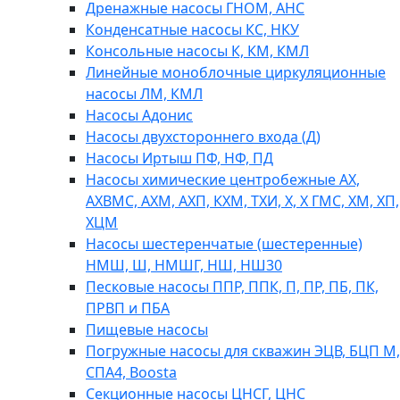
Дренажные насосы ГНОМ, АНС
Конденсатные насосы КС, НКУ
Консольные насосы К, КМ, КМЛ
Линейные моноблочные циркуляционные
насосы ЛМ, КМЛ
Насосы Адонис
Насосы двухстороннего входа (Д)
Насосы Иртыш ПФ, НФ, ПД
Насосы химические центробежные АХ,
АХВМС, АХМ, АХП, КХМ, ТХИ, Х, Х ГМС, ХМ, ХП,
ХЦМ
Насосы шестеренчатые (шестеренные)
НМШ, Ш, НМШГ, НШ, НШ30
Песковые насосы ППР, ППК, П, ПР, ПБ, ПК,
ПРВП и ПБА
Пищевые насосы
Погружные насосы для скважин ЭЦВ, БЦП М,
СПА4, Boosta
Секционные насосы ЦНСГ, ЦНС