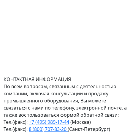
Адрес офиса в Москве: Варшавское шоссе дом 150к2,
БЦ Селектика, 8 этаж, офис 803.
Адрес офиса в Санкт-Петербурге: улица Савушкина
дом 134к1.
Доставка оборудования по всей России.
График работы (часовой пояс Москва)
пн-чт с 9:00 до 18:00; пт до 17:00.
КОНТАКТНАЯ ИНФОРМАЦИЯ
По всем вопросам, связанным с деятельностью
компании, включая консультации и продажу
промышленного оборудования, Вы можете
связаться с нами по телефону, электронной почте, а
также воспользоваться формой обратной связи:
Тел.(факс):
+7 (495) 989-17-44
(Москва)
Тел.(факс):
8 (800) 707-83-20
(Санкт-Петербург)