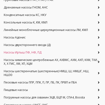
Дренажные насосы ГНОМ, АНС
Конденсатные насосы КС, НКУ
Консольные насосы К, КМ, КМЛ
Линейные моноблочные циркуляционные насосы ЛМ, КМЛ
Насосы Адонис
Насосы двухстороннего входа (Д)
Насосы Иртыш ПФ, НФ, ПД
Насосы химические центробежные АХ, АХВМС, АХМ, АХП, КХМ, ТХИ,
Х, Х ГМС, ХМ, ХП, ХЦМ
Насосы шестеренчатые (шестеренные) НМШ, Ш, НМШГ, НШ,
НШ30
Песковые насосы ППР, ППК, П, ПР, ПБ, ПК, ПРВП и ПБА
Пищевые насосы
Погружные насосы для скважин ЭЦВ, БЦП М, СПА4, Boosta
Секционные насосы ЦНСГ, ЦНС