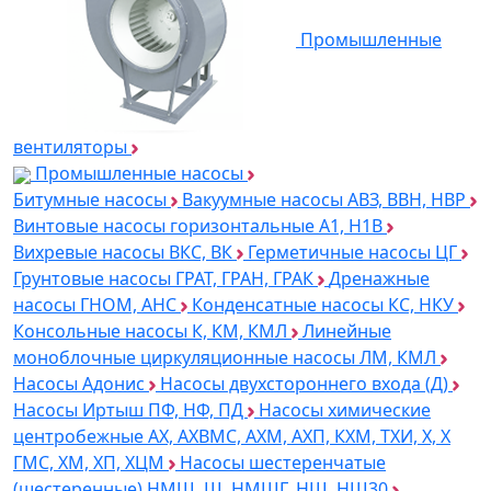
Промышленные
вентиляторы
Промышленные насосы
Битумные насосы
Вакуумные насосы АВЗ, ВВН, НВР
Винтовые насосы горизонтальные А1, Н1В
Вихревые насосы ВКС, ВК
Герметичные насосы ЦГ
Грунтовые насосы ГРАТ, ГРАН, ГРАК
Дренажные
насосы ГНОМ, АНС
Конденсатные насосы КС, НКУ
Консольные насосы К, КМ, КМЛ
Линейные
моноблочные циркуляционные насосы ЛМ, КМЛ
Насосы Адонис
Насосы двухстороннего входа (Д)
Насосы Иртыш ПФ, НФ, ПД
Насосы химические
центробежные АХ, АХВМС, АХМ, АХП, КХМ, ТХИ, Х, Х
ГМС, ХМ, ХП, ХЦМ
Насосы шестеренчатые
(шестеренные) НМШ, Ш, НМШГ, НШ, НШ30