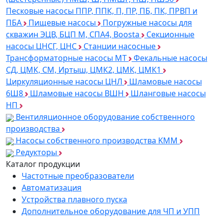
Песковые насосы ППР, ППК, П, ПР, ПБ, ПК, ПРВП и
ПБА
Пищевые насосы
Погружные насосы для
скважин ЭЦВ, БЦП М, СПА4, Boosta
Секционные
насосы ЦНСГ, ЦНС
Станции насосные
Трансформаторные насосы МТ
Фекальные насосы
СД, ЦМК, СМ, Иртыш, ЦМК2, ЦМК, ЦМК1
Циркуляционные насосы ЦНЛ
Шламовые насосы
6Ш8
Шламовые насосы ВШН
Шланговые насосы
НП
Вентиляционное оборудование собственного
производства
Насосы собственного производства KMM
Редукторы
Каталог продукции
Частотные преобразователи
Автоматизация
Устройства плавного пуска
Дополнительное оборудование для ЧП и УПП