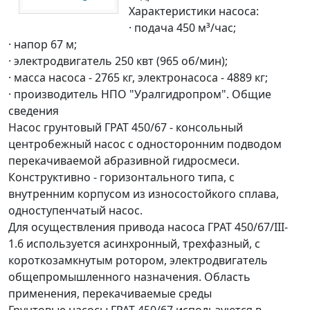
Характеристики насоса:
· подача 450 м³/час;
· напор 67 м;
· электродвигатель 250 квт (965 об/мин);
· масса насоса - 2765 кг, электронасоса - 4889 кг;
· производитель
НПО "Уралгидропром".
Общие
сведения
Насос грунтовый ГРАТ 450/67 - консольный
центробежный насос
с односторонним подводом
перекачиваемой абразивной гидросмеси.
Конструктивно - горизонтального типа, с
внутренним корпусом из износостойкого сплава,
одноступенчатый насос.
Для осуществления привода насоса ГРАТ 450/67/III-
1.6 используется асинхронный, трехфазный, с
короткозамкнутым ротором,
электродвигатель
общепромышленного назначения.
Область
применения, перекачиваемые среды
Грунтовые насосы
ГРАТ 450/67 используются в