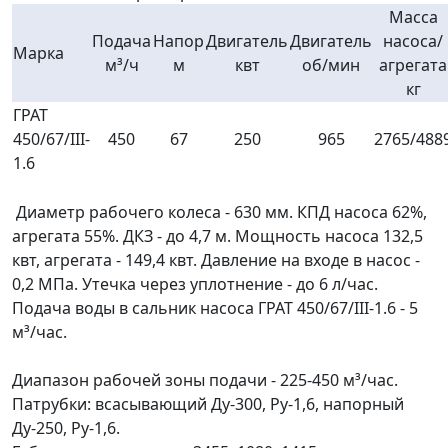
Масса
Подача
Напор
Двигатель
Двигатель
насоса/
Марка
м³/ч
м
квт
об/мин
агрегата
кг
ГРАТ
450/67/III-
450
67
250
965
2765/488
1.6
Диаметр рабочего колеса - 630 мм. КПД насоса 62%,
агрегата 55%. ДКЗ - до 4,7 м. Мощность насоса 132,5
квт, агрегата - 149,4 квт. Давление на входе в насос -
0,2 МПа. Утечка через уплотнение - до 6 л/час.
Подача воды в сальник насоса ГРАТ 450/67/III-1.6 - 5
м³/час.
Диапазон рабочей зоны подачи - 225-450 м³/час.
Патрубки: всасывающий Ду-300, Ру-1,6, напорный
Ду-250, Ру-1,6.