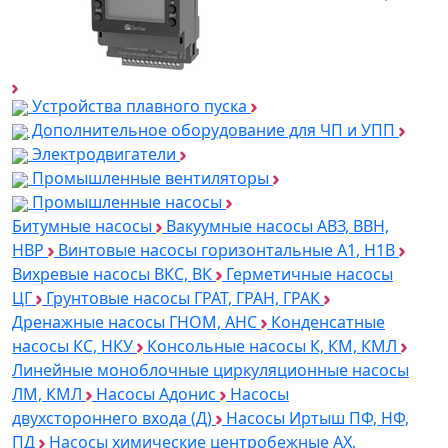
Устройства плавного пуска
Дополнительное оборудование для ЧП и УПП
Электродвигатели
Промышленные вентиляторы
Промышленные насосы
Битумные насосы
Вакуумные насосы АВЗ, ВВН,
НВР
Винтовые насосы горизонтальные А1, Н1В
Вихревые насосы ВКС, ВК
Герметичные насосы
ЦГ
Грунтовые насосы ГРАТ, ГРАН, ГРАК
Дренажные насосы ГНОМ, АНС
Конденсатные
насосы КС, НКУ
Консольные насосы К, КМ, КМЛ
Линейные моноблочные циркуляционные насосы
ЛМ, КМЛ
Насосы Адонис
Насосы
двухстороннего входа (Д)
Насосы Иртыш ПФ, НФ,
ПД
Насосы химические центробежные АХ,