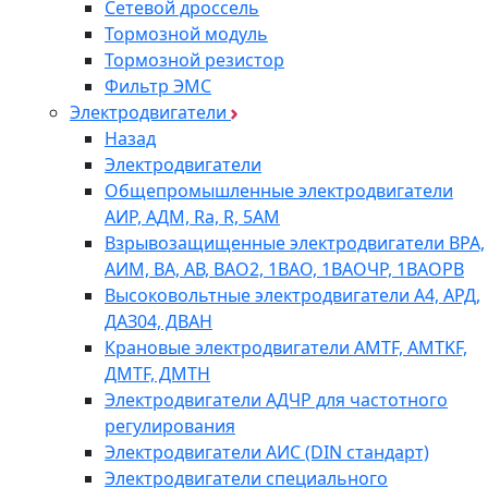
Сетевой дроссель
Тормозной модуль
Тормозной резистор
Фильтр ЭМС
Электродвигатели
Назад
Электродвигатели
Общепромышленные электродвигатели
АИР, АДМ, Ra, R, 5AM
Взрывозащищенные электродвигатели ВРА,
АИМ, ВА, АВ, ВАO2, 1ВАО, 1ВАОЧР, 1ВАОРВ
Высоковольтные электродвигатели A4, АРД,
ДАЗ04, ДВАН
Крановые электродвигатели AMTF, AMTKF,
ДMTF, ДМТН
Электродвигатели АДЧР для частотного
регулирования
Электродвигатели АИС (DIN стандарт)
Электродвигатели специального