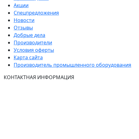
Акции
Спецпредложения
Новости
Отзывы
Добрые дела
Производители
Условия оферты
Карта сайта
Производитель промышленного оборудования
КОНТАКТНАЯ ИНФОРМАЦИЯ
Группа Компаний "ТехЭксперт": производство и
продажа промышленного и инженерного
оборудования (общепромышленные и
врывозащищённые электродвигатели, ч
астотные
преобразователи, вентиляторы, насосы, редуктора,
УПП и системы промышленной вентиляции).
Владелец ресурса: Хмырова Наталья Николаевна. На
сайте невозможно зарегистрироваться и