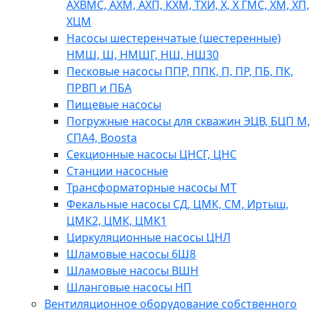
АХВМС, АХМ, АХП, КХМ, ТХИ, Х, Х ГМС, ХМ, ХП,
ХЦМ
Насосы шестеренчатые (шестеренные)
НМШ, Ш, НМШГ, НШ, НШ30
Песковые насосы ППР, ППК, П, ПР, ПБ, ПК,
ПРВП и ПБА
Пищевые насосы
Погружные насосы для скважин ЭЦВ, БЦП М,
СПА4, Boosta
Секционные насосы ЦНСГ, ЦНС
Станции насосные
Трансформаторные насосы МТ
Фекальные насосы СД, ЦМК, СМ, Иртыш,
ЦМК2, ЦМК, ЦМК1
Циркуляционные насосы ЦНЛ
Шламовые насосы 6Ш8
Шламовые насосы ВШН
Шланговые насосы НП
Вентиляционное оборудование собственного