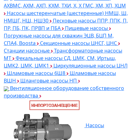
АХВМС, АХМ, АХП, КХМ, ТХИ, Х, Х ГМС, ХМ, ХП, ХЦМ
Насосы шестеренчатые (шестеренные) НМШ, Ш,
НМШГ, НШ, НШ30
Песковые насосы ППР, ППК, П,
ПР, ПБ, ПК, ПРВП и ПБА
Пищевые насосы
Погружные насосы для скважин ЭЦВ, БЦП М,
СПА4, Boosta
Секционные насосы ЦНСГ, ЦНС
Станции насосные
Трансформаторные насосы
МТ
Фекальные насосы СД, ЦМК, СМ, Иртыш,
ЦМК2, ЦМК, ЦМК1
Циркуляционные насосы ЦНЛ
Шламовые насосы 6Ш8
Шламовые насосы
ВШН
Шланговые насосы НП
Вентиляционное оборудование собственного
производства
Насосы